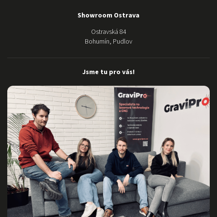
dispozici. O
samotném
Showroom Ostrava
stroji ani
Ostravská 84
nemluvím,
Bohumín, Pudlov
nádhera:)
Moc Vám
děkujeme za
Jsme tu pro vás!
dokonalý
servis a
pomoc.