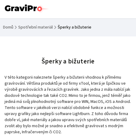
Domů
/
Spotřební materiál
/
Šperky a bižuterie
Šperky a bižuterie
V této kategorii naleznete šperky a bižuterii vhodnou k přímému
gravírování. Většina produktů je od firmy xTool, která je špičkou ve
výrobě gravírovácích a řezacích gravírek. Jako jedna z mála nabízí jak
diodové technologie tak také CO2. Mimo to je firmou, jenž téměř jako
jediná má svůj plnohodnotný software pro WIN, MacOS, iOS a Android.
Tento software v jakékoli verzi nabízí obdobné funkce a možnosti
upravy grafiky jako nejlepši software Lightburn. Z toho důvodu firma
dobře ví, jaké materiály a jakou upravu svých spotřebních materiálů
zvolit aby bylo možné je snadno a efektivně gravírovat s modrým
paprske, Infračerveným či CO2.