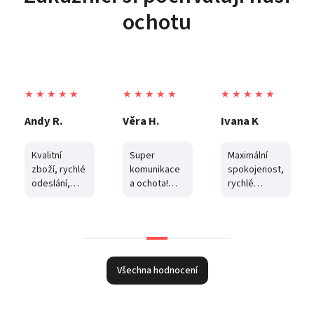
ochotu
★ ★ ★ ★ ★
★ ★ ★ ★ ★
★ ★ ★ ★ ★
Věra H.
Ivana K
Karel P.
Super
Maximální
Původně
komunikace
spokojenost,
jsme
a ochota!
rychlé
nakoupili u
Balíček jsem
dodání, cena
velkého
vyzvedla z
a
online
boxu, byl
komunikace.
řetězce. Po
poškozený a
Děkuji
prvotním
část zboží
zjištění, že
byla
tyto stroje
Všechna hodnocení
odcizena.
nejsou tak
Tento
jednoduché
obchod mi
jako třeba