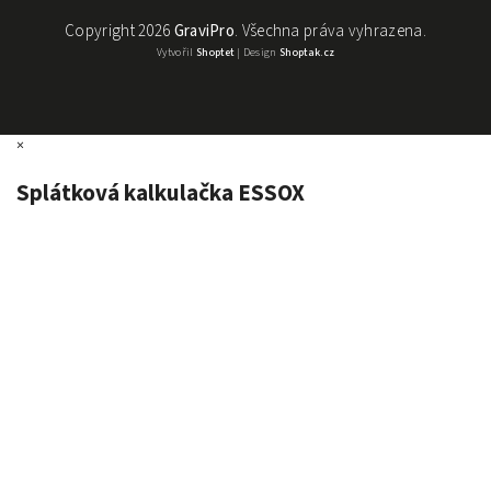
Copyright 2026
GraviPro
. Všechna práva vyhrazena.
Vytvořil
Shoptet
| Design
Shoptak.cz
×
Splátková kalkulačka ESSOX