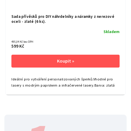
Sada přívěsků pro DIY náhrdelníky a náramky z nerezové
oceli - zlaté (6 ks).
Skladem
495,04 Kč bez DPH
599 Kč
Ideální pro vytváření personalizovaných šperků.Vhodné pro
lasery s modrým paprskem a infračervené lasery.Barva: zlatá