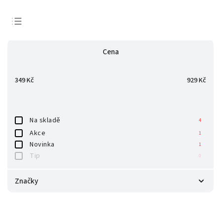
Nejlevnější
Cena
Nejdražší
Nejprodávanější
349
Kč
929
Kč
Abecedně
Na skladě
4
Akce
1
Novinka
1
Tip
0
Značky
xTool
7