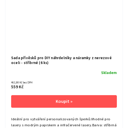
Sada přívěsků pro DIY náhrdelníky a náramky z nerezové
oceli - stříbrné (6 ks)
Skladem
461,98 Kč bez DPH
559 Kč
Ideální pro vytváření personalizovaných šperků.Vhodné pro
lasery s modrým paprskem a infračervené lasery.Barva: stříbrná