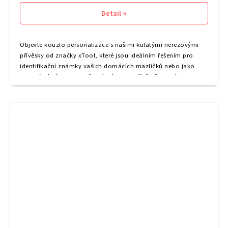
Detail
Objevte kouzlo personalizace s našimi kulatými nerezovými
přívěsky od značky xTool, které jsou ideálním řešením pro
identifikační známky vašich domácích mazlíčků nebo jako
originální dárky pro vaše blízké. Sada přívěsků, které jsou...