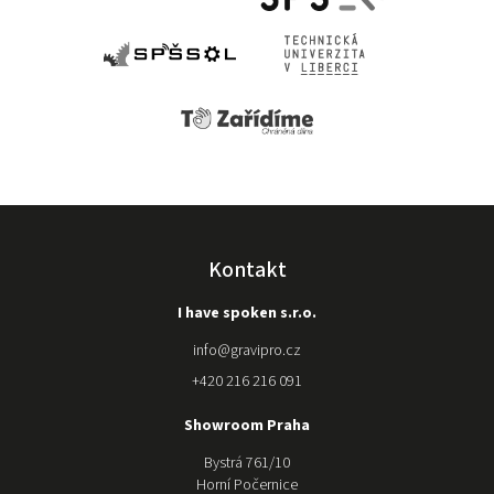
situaci
vyřešit, ale
zjistili, že je
problém ve
stroji. Což
nakonec
vyustilo k
vrácení
stroje
původnímu
prodejci a
nákupu
Kontakt
kvalitnější
značky u
I have spoken s.r.o.
gravipro.
Stroj nám
info
@
gravipro.cz
složili a
+420 216 216 091
kdykoli
potřebujeme
Showroom Praha
poradit s
nastavením
Bystrá 761/10
jsou mili a k
Horní Počernice