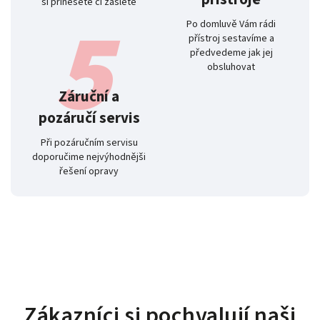
si přinesete či zašlete
Po domluvě Vám rádi
přístroj sestavíme a
předvedeme jak jej
obsluhovat
Záruční a
pozáručí servis
Při pozáručním servisu
doporučime nejvýhodnějši
řešení opravy
Zákazníci si pochvalují naši