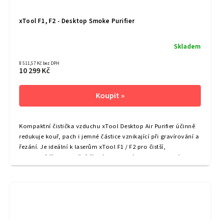
xTool F1, F2 - Desktop Smoke Purifier
Skladem
8 511,57 Kč bez DPH
10 299 Kč
Kompaktní čistička vzduchu xTool Desktop Air Purifier účinně
redukuje kouř, pach i jemné částice vznikající při gravírování a
řezání. Je ideální k laserům xTool F1 / F2 pro čistší,
pohodlnější a bezpečnější práci v interiéru.Kompatibilní s...