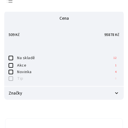
Nejlevnější
Cena
Nejdražší
Nejprodávanější
509
Kč
95878
Kč
Abecedně
Na skladě
12
Akce
1
Novinka
4
Tip
0
Značky
BLATON
1
TwoTrees
1
xTool
13