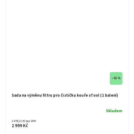
–45 %
Sada na výměnu filtru pro čističku kouře xTool (1 balení)
Skladem
2 478,51 Kč bez DPH
2 999 Kč