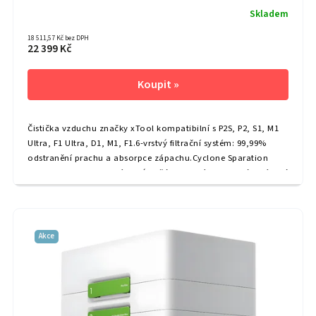
Skladem
18 511,57 Kč bez DPH
22 399 Kč
Čistička vzduchu značky xTool kompatibilní s P2S, P2, S1, M1
Ultra, F1 Ultra, D1, M1, F1.6-vrstvý filtrační systém: 99,99%
odstranění prachu a absorpce zápachu.Cyclone Sparation
Technology: Zachycení velkých částic.První ultrahustá uhlíková
síť na světě, 97,97 % absorbuje pachy.Inteligentní...
Akce