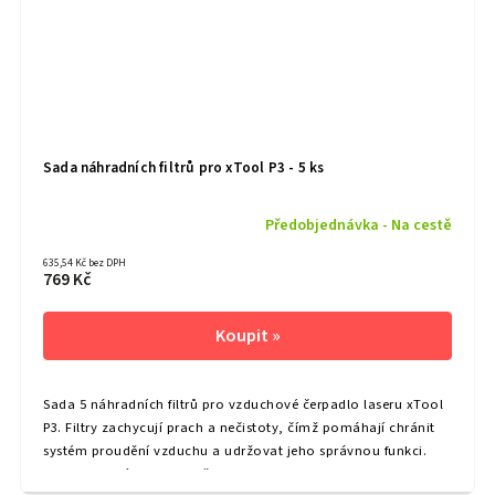
Sada náhradních filtrů pro xTool P3 - 5 ks
Předobjednávka - Na cestě
635,54 Kč bez DPH
769 Kč
Sada 5 náhradních filtrů pro vzduchové čerpadlo laseru xTool
P3. Filtry zachycují prach a nečistoty, čímž pomáhají chránit
systém proudění vzduchu a udržovat jeho správnou funkci.
Obsah balení: 5 ks Rozměry: 80 x 80 x 10 mm Kompatibilita: