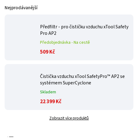
Nejprodávanější
Předfiltr - pro čističku vzduchu xTool Safety
Pro AP2
Předobjednávka - Na cestě
509 Kč
Čistička vzduchu xTool SafetyPro™ AP2 se
systémem SuperCyclone
Skladem
22 399 Kč
Zobrazit více produktů