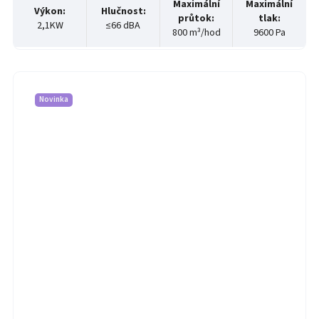
Maximální
Maximální
Výkon
:
Hlučnost
:
průtok
:
tlak
:
2,1KW
≤66 dBA
800 m³/hod
9600 Pa
Novinka