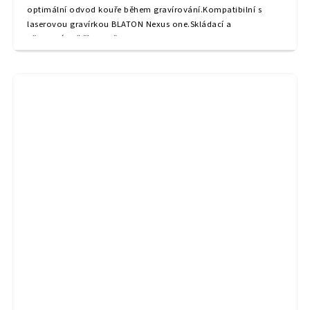
optimální odvod kouře během gravírování.Kompatibilní s
laserovou gravírkou BLATON Nexus one.Skládací a
přenosný.Vnější rozměr 830 x 730 x 395mm.