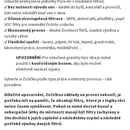
robustní průmyslové jednotky Pure-Air s modulární filtrací
✔️
Bez nutnosti vývodu ven
– ideální do bytů, kanceláří a provozů,
kde nelze odvádět kouř ven z okna
✔️
Účinná vícestupňová filtrace
– HEPA, aktivní uhlí, předfiltry, popř.
VOC filtry pro maximální čistotu vzduchu
✔️
Ekonomický provoz
– dlouhá životnost filtrů, snadná výměna a
vysoký výkon
✔️
Flexibilní využití
– lasery, pájení, UV tisk, lepení, gravírování,
laboratorní práce, kosmetika, modelářství…
UPOZORNĚNÍ:
Pro otevřené gravírky bez víka je nutné
použití s
kouřotěsným boxem
, aby bylo možné
efektivně nasávat výpary.
Vyberte si čističku podle typu práce a intenzity provozu – rádi
poradíme.
Důležité upozornění, čističkou náklady na provoz nekončí, je
potřeba mít na paměti, že obsahují filtry, které je z logiky věci
nutno časem vyměňovat. Pokud se nemá dostat koouř a
nebezpečné látky do místnosti musejí být filtry zachyceny a
tím dochází k jejích zaplnění a následnému ucpání a následné
potřebě výměny daných filtrů.