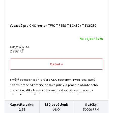
Vysavač pro CNC router TWO TREES TTC450 / TTC6050
Na objednávku
2 311,57 Kč bez DPH
2 797 Kč
Detail
Skvělý pomocník při práci s CNC routerem TwoTrees, který
během prace okamžitě odsává piliny a prach z obŕaběného
materiálu, díky tomu vidíte realný stav během procesu a
zároveň tak zabŕaníte roznesení prachu po místnosti. Po
ukončení frérování jej můžete od fŕezy...
Kapacita vaku
:
LED osvětlení
:
Otáčky
:
2,8 l
ANO
50000 RPM