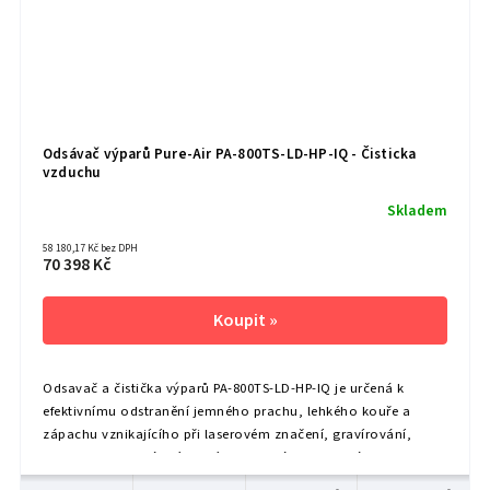
Odsávač výparů Pure-Air PA-800TS-LD-HP-IQ - Čisticka
vzduchu
Skladem
58 180,17 Kč bez DPH
70 398 Kč
Odsavač a čistička výparů PA‑800TS‑LD‑HP‑IQ je určená k
efektivnímu odstranění jemného prachu, lehkého kouře a
zápachu vznikajícího při laserovém značení, gravírování,
scribingu nebo pájení. Hodí se pro práci s materiály jako jsou
kovy, plasty s nízkou...