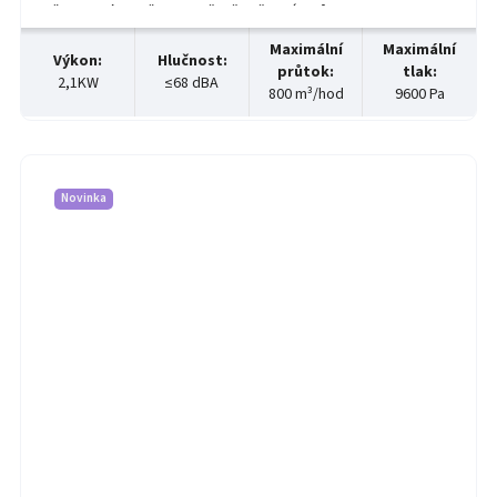
několikanásobně.Odsavač a čistička výparů PA-800TS-LT-HP-IQ
je určená k odstranění kouře, prachu,...
Maximální
Maximální
Výkon
:
Hlučnost
:
průtok
:
tlak
:
2,1KW
≤68 dBA
800 m³/hod
9600 Pa
Novinka