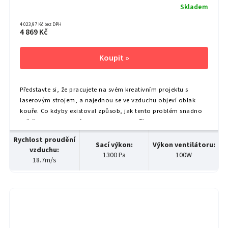
Skladem
4 023,97 Kč bez DPH
4 869 Kč
Představte si, že pracujete na svém kreativním projektu s
laserovým strojem, a najednou se ve vzduchu objeví oblak
kouře. Co kdyby existoval způsob, jak tento problém snadno
vyřešit? Inline ventilátor xTool SafetyPro™ IF2 2.0 je jasnou
odpovědí. Tento kompaktní inline ventilátor je navržen tak,
Rychlost proudění
aby efektivně...
Sací výkon
:
Výkon ventilátoru
:
vzduchu
:
1300 Pa
100W
18.7m/s