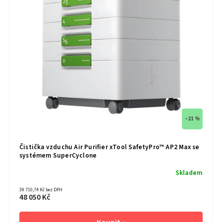
–21 %
Čistička vzduchu Air Purifier xTool SafetyPro™ AP2 Max se
systémem SuperCyclone
Skladem
39 710,74 Kč bez DPH
48 050 Kč