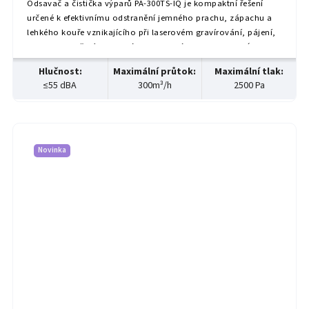
Odsavač a čistička výparů PA‑300TS‑IQ je kompaktní řešení
určené k efektivnímu odstranění jemného prachu, zápachu a
lehkého kouře vznikajícího při laserovém gravírování, pájení,
3D tisku, značení nebo práci s chemikáliemi. Je vhodný pro...
Hlučnost
:
Maximální průtok
:
Maximální tlak
:
≤55 dBA
300m³/h
2500 Pa
Novinka