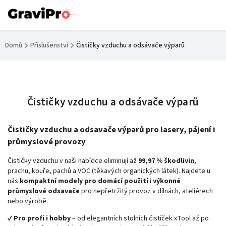
Domů
/
Příslušenství
/
Čističky vzduchu a odsávače výparů
Čističky vzduchu a odsávače výparů
Čističky vzduchu a odsavače výparů pro lasery, pájení i
průmyslové provozy
Čističky vzduchu v naši nabídce eliminují až
99,97 % škodlivin
,
prachu, kouře, pachů a VOC (těkavých organických látek). Najdete u
nás
kompaktní modely pro domácí použití
i
výkonné
průmyslové odsavače
pro nepřetržitý provoz v dílnách, ateliérech
nebo výrobě.
✔️
Pro profi i hobby
– od elegantních stolních čističek xTool až po