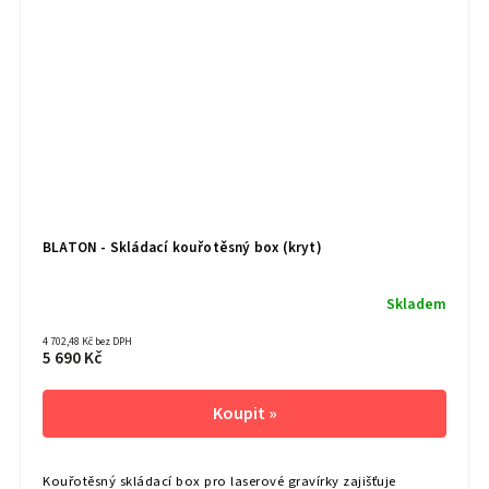
BLATON - Skládací kouřotěsný box (kryt)
Skladem
4 702,48 Kč bez DPH
5 690 Kč
Kouřotěsný skládací box pro laserové gravírky zajišťuje