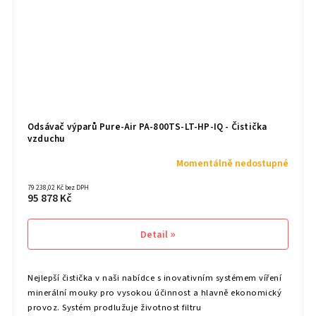
Odsávač výparů Pure-Air PA-800TS-LT-HP-IQ - Čistička
vzduchu
Momentálně nedostupné
79 238,02 Kč bez DPH
95 878 Kč
Detail
Nejlepší čistička v naši nabídce s inovativním systémem víření
minerální mouky pro vysokou účinnost a hlavně ekonomický
provoz. Systém prodlužuje životnost filtru