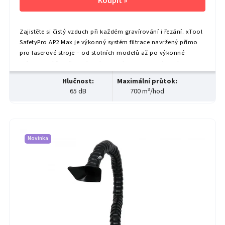
Zajistěte si čistý vzduch při každém gravírování i řezání. xTool
SafetyPro AP2 Max je výkonný systém filtrace navržený přímo
pro laserové stroje – od stolních modelů až po výkonné
průmyslové řezačky. Díky vícevrstvé filtraci, cyklónové separaci
a inteligentnímu řízení automaticky odstraní výpary, prach i
Hlučnost
:
Maximální průtok
:
škodlivé látky a udrží vaše pracovní prostředí svěží, zdravé a
65 dB
700 m³/hod
bezpečné. Jaké jsou...
Novinka