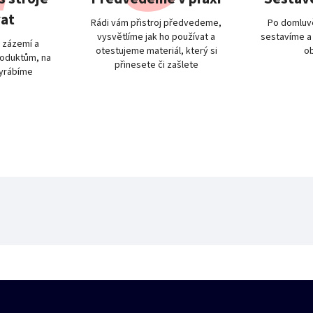
at
Rádi vám přistroj předvedeme,
Po domluvě
vysvětlíme jak ho používat a
sestavíme a
 zázemí a
otestujeme materiál, který si
o
oduktům, na
přinesete či zašlete
vyrábíme