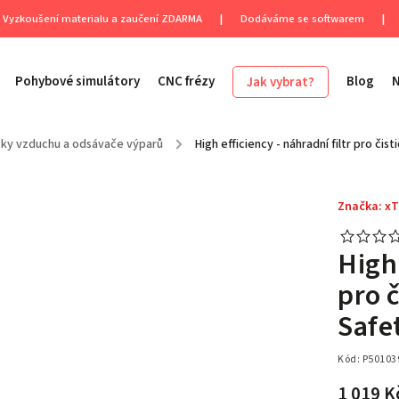
Vyzkoušení materialu a zaučení ZDARMA
|
Dodáváme se softwarem
|
Pohybové simulátory
CNC frézy
Blog
Jak vybrat?
čky vzduchu a odsávače výparů
/
High efficiency - náhradní filtr pro či
Značka:
xT
High 
pro 
Safe
Kód:
P50103
1 019 K