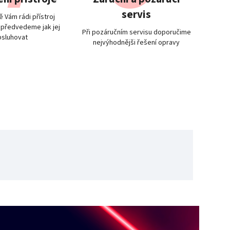
servis
 Vám rádi přístroj
 předvedeme jak jej
Při pozáručním servisu doporučime
bsluhovat
nejvýhodnějši řešení opravy