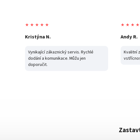
★ ★ ★ ★ ★
★ ★ ★ ★
Andy R.
Věra H.
Kvalitní zboží, rychlé odeslání,
Super ko
vstřícnost, komunikace.
jsem vyz
část zbo
mi odciz
bez popla
Zastavt