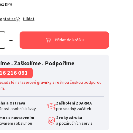
bez DPH
eptat se
Hlídat
Přidat do košíku
íme . Zaškolíme . Podpoříme
16 216 091
cialisté na laserové gravírky s reálnou českou podporou
em.
aha a Ostrava
Zaškolení ZDARMA
nost osobní ukázky
pro snadný začátek
moc s nastavením
2 roky záruka
twarem i obsluhou
a pozáručních servis