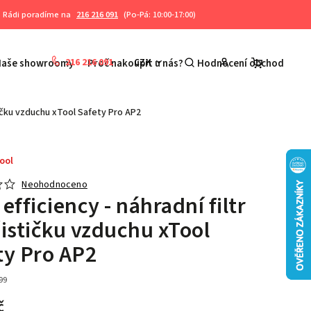
Rádi poradíme na
216 216 091
(Po-Pá: 10:00-17:00)
216 216 091
CZK
Naše showroomy
Proč nakoupit u nás?
Hodnocení obchodu
K
stičku vzduchu xTool Safety Pro AP2
ool
Neohodnoceno
efficiency - náhradní filtr
čističku vzduchu xTool
ty Pro AP2
99
č