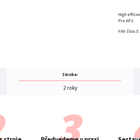
High efficie
Pro AP2.
Filtr číslo 5.
Záruka
:
2 roky
 stroje
Předvedeme v praxi
Sestave