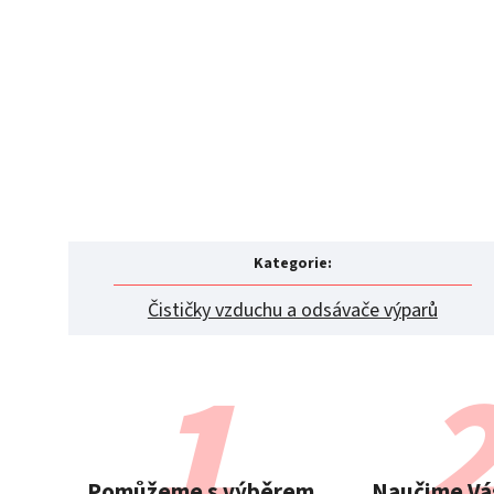
Kategorie
:
Čističky vzduchu a odsávače výparů
Pomůžeme s výběrem
Naučime Vás