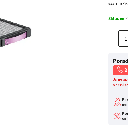
842,15 Kč 
Skladem
Z
Porad
2
Jsme spe
a servis
Pr
mož
Po
sof