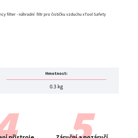
ncy filter - náhradní filtr pro čističku vzduchu xTool Safety
Hmotnost
:
0.3 kg
ní přistroje
Záruční a pozáručí