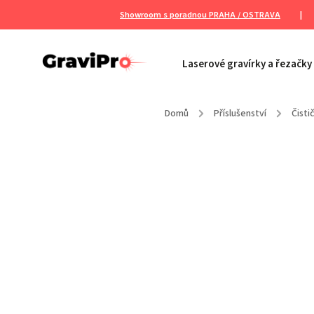
Showroom s poradnou PRAHA / OSTRAVA
|
Laserové gravírky a řezačky
Domů
/
Příslušenství
/
Čisti