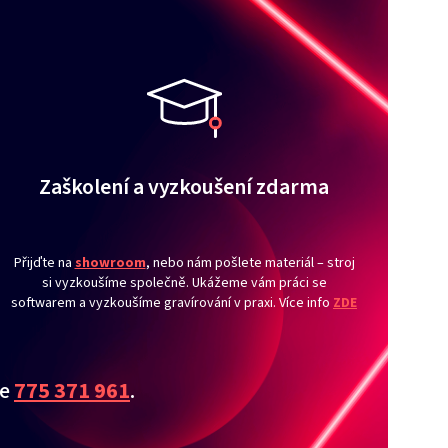
Zaškolení a vyzkoušení zdarma
Přijďte na
showroom
, nebo nám pošlete materiál – stroj
si vyzkoušíme společně. Ukážeme vám práci se
softwarem a vyzkoušíme gravírování v praxi. Více info
ZDE
te
775 371 961
.