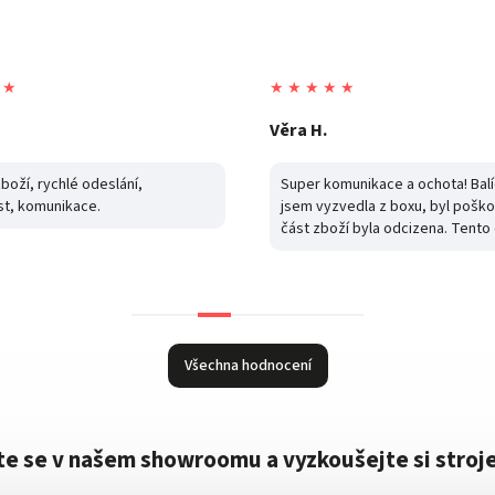
 ★
★ ★ ★ ★ ★
Ivana K
munikace a ochota! Balíček
Maximální spokojenost, rychlé d
vedla z boxu, byl poškozený a
cena a komunikace. Děkuji
ží byla odcizena. Tento obchod
ené zboží obratem poslal znovu
tku!!! Děkuji!
Všechna hodnocení
e se v našem showroomu a vyzkoušejte si stroje