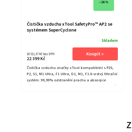
–26 %
Čistička vzduchu xTool SafetyPro™ AP2 se
systémem SuperCyclone
Skladem
18 511,57 Kč bez DPH
22 399 Kč
Čistička vzduchu značky xTool kompatibilní s P2S,
P2, S1, M1 Ultra, F1 Ultra, D1, M1, F1.6-vrstvý filtrační
systém: 99,99% odstranění prachu a absorpce
zápachu.Cyclone Sparation Technology: Zachycení
velkých částic.První ultrahustá uhlíková síť na světě,
97,97 % absorbuje pachy.Inteligentní...
Z