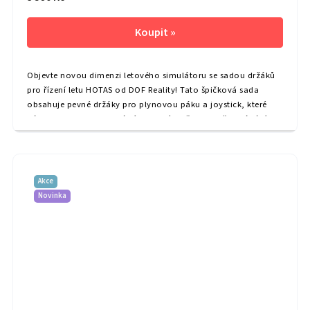
Objevte novou dimenzi letového simulátoru se sadou držáků
pro řízení letu HOTAS od DOF Reality! Tato špičková sada
obsahuje pevné držáky pro plynovou páku a joystick, které
vám poskytnou maximální pohodlí a přesnost při ovládání
vašich oblíbených...
Akce
Novinka