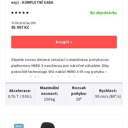
osy) - KOMPLETNÍ SADA
Na objednávku
79 336,36 Kč bez DPH
95 997 Kč
Objevte novou dimenzi simulací s realistickou pohybovou
platformou HERO 3 navrženou pro náročné uživatele. Díky
pokročilé technologii SFU nabízí HERO 3 tři osy pohybu –
sklon, naklánění a vybočení – které vás doslova vtáhnou
každé akce. Díky tomu zažijete...
Maximální
Rozsah
Akcelerace
:
Rychlost
:
nosnost
:
pohybu
:
0.7G T / 0.5G L
50 cm/s (86°/s)
150 kg
20°
Akce