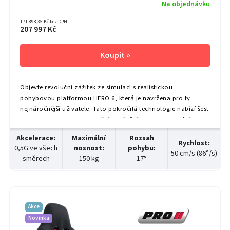
Na objednávku
171 898,35 Kč bez DPH
207 997 Kč
Objevte revoluční zážitek ze simulací s realistickou
pohybovou platformou HERO 6, která je navržena pro ty
nejnáročnější uživatele. Tato pokročilá technologie nabízí šest
os pohybu – zdvih, naklonění, sklápění, posun, houpání a
otáčení – které...
Akcelerace
:
Maximální
Rozsah
Rychlost
:
0,5G ve všech
nosnost
:
pohybu
:
50 cm/s (86°/s)
směrech
150 kg
17°
Akce
Novinka