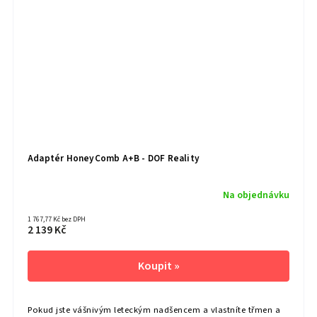
Adaptér HoneyComb A+B - DOF Reality
Na objednávku
1 767,77 Kč bez DPH
2 139 Kč
Pokud jste vášnivým leteckým nadšencem a vlastníte třmen a