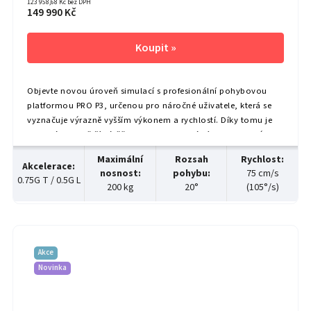
123 958,68 Kč bez DPH
149 990 Kč
Objevte novou úroveň simulací s profesionální pohybovou
platformou PRO P3, určenou pro náročné uživatele, která se
vyznačuje výrazně vyšším výkonem a rychlostí. Díky tomu je
vhodná i pro větší zátěž. Tento profesionální model, který je...
Maximální
Rozsah
Rychlost
:
Akcelerace
:
nosnost
:
pohybu
:
75 cm/s
0.75G T / 0.5G L
200 kg
20°
(105°/s)
Akce
Novinka