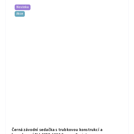
Novinka
Akce
Černá závodní sedačka s trubkovou konstrukcí a