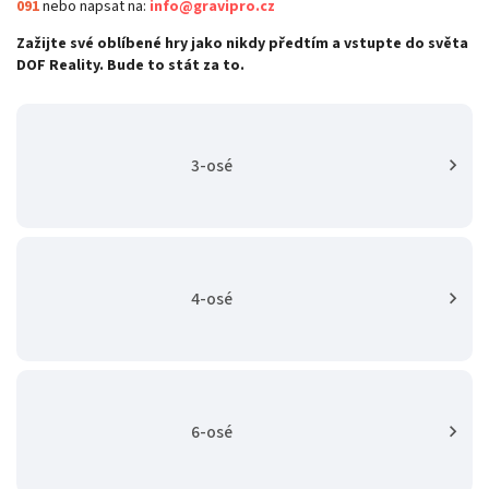
091
nebo napsat na:
info@gravipro.cz
Zažijte své oblíbené hry jako nikdy předtím a vstupte do světa
DOF Reality. Bude to stát za to.
3-osé
4-osé
6-osé