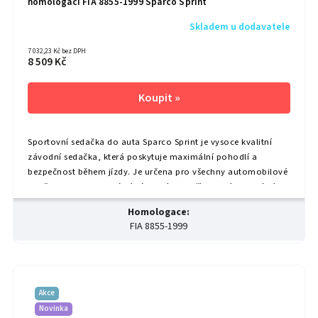
homologací FIA 8855-1999 Sparco Sprint
Skladem u dodavatele
7 032,23 Kč bez DPH
8 509 Kč
Sportovní sedačka do auta Sparco Sprint je vysoce kvalitní
závodní sedačka, která poskytuje maximální pohodlí a
bezpečnost během jízdy. Je určena pro všechny automobilové
nadšence a profesionální závodníky, kteří hledají optimální
podporu a stabilitu. Díky jejímu designu s nízkým sezením a
Homologace
:
vynikající boční oporou je ideální volbou do závodních
FIA 8855-1999
vozidel. Sedačka umožňuje uchycení 5 a...
Akce
Novinka