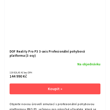
DOF Reality Pro P3 3-axis Profesionální pohybová
platforma (3 osy)
Na objednávku
119 826,45 Kč bez DPH
144 990 Kč
Objevte novou úroveň simulací s profesionální pohybovou
platformou PRO P3, určenou pro náročné uživatele, která se