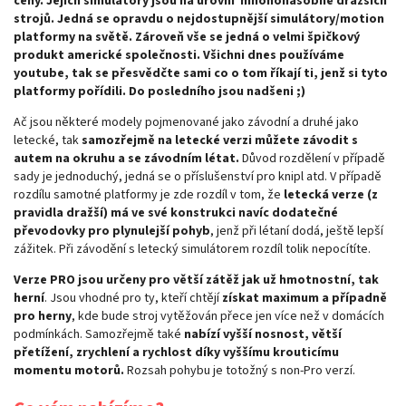
ceny. Jejich simulátory jsou na úrovni mnohonásobně dražších
strojů. Jedná se opravdu o nejdostupnější simulátory/motion
platformy na světě. Zároveň vše se jedná o velmi špičkový
produkt americké společnosti. Všichni dnes používáme
youtube, tak se přesvědčte sami co o tom říkají ti, jenž si tyto
platformy pořídili. Do posledního jsou nadšeni ;)
Ač jsou některé modely pojmenované jako závodní a druhé jako
letecké, tak
samozřejmě na letecké verzi můžete závodit s
autem na okruhu a se závodním létat.
Důvod rozdělení v případě
sady je jednoduchý, jedná se o příslušenství pro knipl atd. V případě
rozdílu samotné platformy je zde rozdíl v tom, že
letecká verze (z
pravidla dražší) má ve své konstrukci navíc dodatečné
převodovky pro plynulejší pohyb
, jenž při létaní dodá, ještě lepší
zážitek. Při závodění s letecký simulátorem rozdíl tolik nepocítíte.
Verze PRO jsou určeny pro větší zátěž jak už hmotnostní, tak
herní
. Jsou vhodné pro ty, kteří chtějí
získat maximum a případně
pro herny
, kde bude stroj vytěžován přece jen více než v domácích
podmínkách. Samozřejmě také
nabízí vyšší nosnost, větší
přetížení, zrychlení a rychlost díky vyššímu krouticímu
momentu motorů.
Rozsah pohybu je totožný s non-Pro verzí.