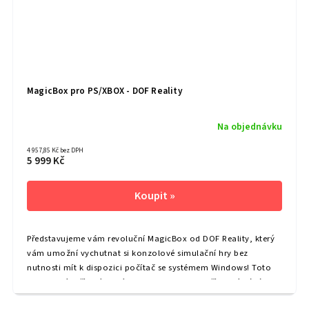
MagicBox pro PS/XBOX - DOF Reality
Na objednávku
4 957,85 Kč bez DPH
5 999 Kč
Představujeme vám revoluční MagicBox od DOF Reality, který
vám umožní vychutnat si konzolové simulační hry bez
nutnosti mít k dispozici počítač se systémem Windows! Toto
inovativní zařízení hostí SimRacingStudio a přímo získává
údaje o pohybu z...