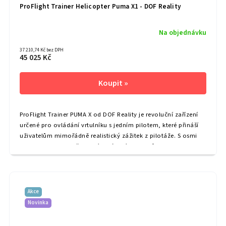
ProFlight Trainer Helicopter Puma X1 - DOF Reality
Na objednávku
37 210,74 Kč bez DPH
45 025 Kč
ProFlight Trainer PUMA X od DOF Reality je revoluční zařízení
určené pro ovládání vrtulníku s jedním pilotem, které přináší
uživatelům mimořádně realistický zážitek z pilotáže. S osmi
osami a vysokou přesností ovládacích vstupů reprodukuje
PUMA X...
Akce
Novinka