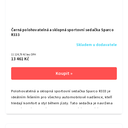
Černá polohovatelná a sklopná sportovní sedačka Sparco
R333
Skladem u dodavatele
11 124,79 Kč bez DPH
13 461 Kč
Polohovatelná a sklopná sportovní sedačka Sparco R333 je
ideálním řešením pro všechny automobilové nadšence, kteří
hledají komfort a styl během jízdy. Tato sedačka je navržena
pro závodní i osobní automobily a nabízí vynikající podporu
a stabilitu. S možností plynulé polohovatelnosti a sklopení se
dokonale přizpůsobí vašim potřebám a zaručuje příjemný
zážitek z jízdy. Hlavní výhody: Vysoký...