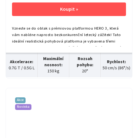
Vzneste se do oblak s prémiovou platformou HERO 3, která
vám nabídne naprosto bezkonkurenční letecký zážitek! Tato
ideální realistická pohybová platforma je vybavena třemi
osami pohybu – sklonem, nakláněním a vybočením – a navíc
oproti racing verzi disponuje dodatečnou...
Maximální
Rozsah
Akcelerace
:
Rychlost
:
nosnost
:
pohybu
:
0.7G T / 0.5G L
50 cm/s (86°/s)
150 kg
20°
Akce
Novinka