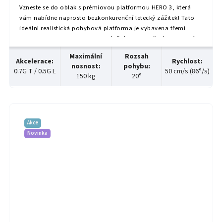
Vzneste se do oblak s prémiovou platformou HERO 3, která
vám nabídne naprosto bezkonkurenční letecký zážitek! Tato
ideální realistická pohybová platforma je vybavena třemi
osami pohybu – sklonem, nakláněním a vybočením – a navíc
oproti racing verzi disponuje dodatečnou...
Maximální
Rozsah
Akcelerace
:
Rychlost
:
nosnost
:
pohybu
:
0.7G T / 0.5G L
50 cm/s (86°/s)
150 kg
20°
Akce
Novinka