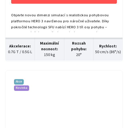
Objevte novou dimenzi simulací s realistickou pohybovou
platformou HERO 3 navrženou pro náročné uživatele. Díky
pokročilé technologii SFU nabízí HERO 3 tři osy pohybu –
sklon, naklánění a vybočení – které vás doslova vtáhnou
každé akce. Díky tomu zažijete...
Maximální
Rozsah
Akcelerace
:
Rychlost
:
nosnost
:
pohybu
:
0.7G T / 0.5G L
50 cm/s (86°/s)
150 kg
20°
Akce
Novinka