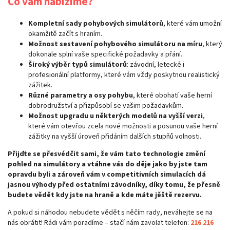
Co vám nabízíme?
Kompletní sady pohybových simulátorů
, které vám umožní
okamžitě začít s hraním.
Možnost sestavení pohybového simulátoru na míru
,
který
dokonale splní vaše specifické požadavky a přání.
Široký výběr typů simulátorů
: závodní, letecké i
profesionální platformy, které vám vždy poskytnou realistický
zážitek.
Různé parametry a osy pohybu
, které obohatí vaše herní
dobrodružství a přizpůsobí se vašim požadavkům.
Možnost upgradu u některých modelů na vyšší verzi
,
které vám otevřou zcela nové možnosti a posunou vaše herní
zážitky na vyšší úroveň přidáním dalších stupňů volnosti.
Přijďte se přesvédčit sami, že vám tato technologie změní
pohled na simulátory a vtáhne vás do děje jako by jste tam
opravdu byli a zároveň vám v competitivních simulacích dá
jasnou výhody před ostatními závodníky, díky tomu, že přesně
budete vědět kdy jste na hraně a kde máte jěště rezervu.
A pokud si náhodou nebudete vědět s něčím rady, neváhejte se na
nás obrátit! Rádi vám poradíme – stačí nám zavolat telefon:
216 216