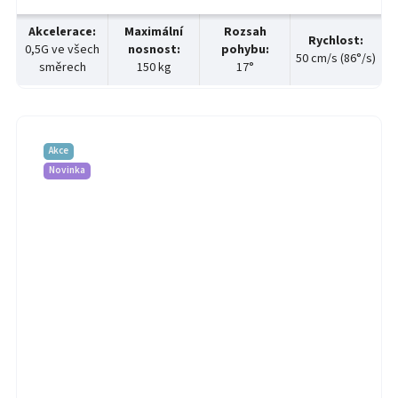
otáčení – které...
Akcelerace
:
Maximální
Rozsah
Rychlost
:
0,5G ve všech
nosnost
:
pohybu
:
50 cm/s (86°/s)
směrech
150 kg
17°
Akce
Novinka