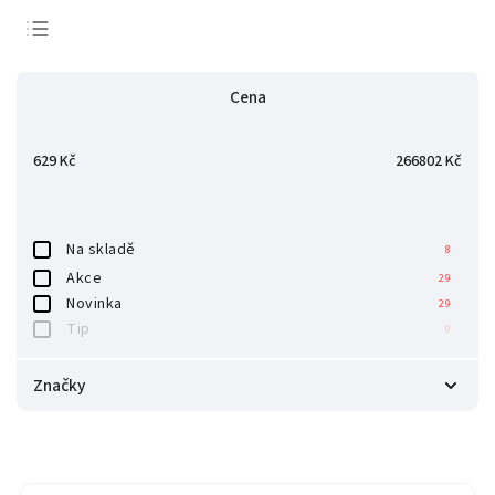
Nejlevnější
Cena
Nejdražší
Nejprodávanější
629
Kč
266802
Kč
Abecedně
Na skladě
8
Akce
29
Novinka
29
Tip
0
Značky
DOF Reality
29
Next Level Racing
4
Spacro
3