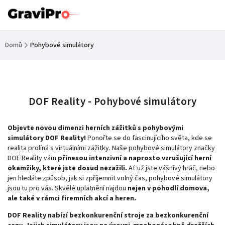
Domů
/
Pohybové simulátory
DOF Reality - Pohybové simulátory
Objevte novou dimenzi herních zážitků s pohybovými
simulátory DOF Reality!
Ponořte se do fascinujícího světa, kde se
realita prolíná s virtuálními zážitky. Naše pohybové simulátory značky
DOF Reality vám
přinesou intenzivní a naprosto vzrušující herní
okamžiky, které jste dosud nezažili.
Ať už jste vášnivý hráč, nebo
jen hledáte způsob, jak si zpříjemnit volný čas, pohybové simulátory
jsou tu pro vás. Skvělé uplatnění najdou
nejen v pohodlí domova,
ale také v rámci firemních akcí a heren.
DOF Reality nabízí bezkonkurenční stroje za bezkonkurenční