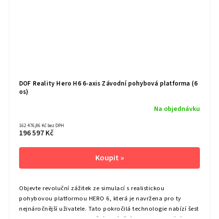
DOF Reality Hero H6 6-axis Závodní pohybová platforma (6
os)
Na objednávku
162 476,86 Kč bez DPH
196 597 Kč
Objevte revoluční zážitek ze simulací s realistickou
pohybovou platformou HERO 6, která je navržena pro ty
nejnáročnější uživatele. Tato pokročilá technologie nabízí šest
os pohybu – zdvih, naklonění, sklápění, posun, houpání a