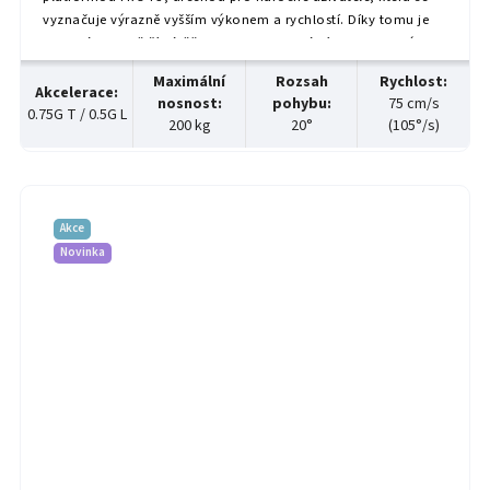
vyznačuje výrazně vyšším výkonem a rychlostí. Díky tomu je
vhodná i pro větší zátěž. Tento profesionální model, který je...
Maximální
Rozsah
Rychlost
:
Akcelerace
:
nosnost
:
pohybu
:
75 cm/s
0.75G T / 0.5G L
200 kg
20°
(105°/s)
Akce
Novinka