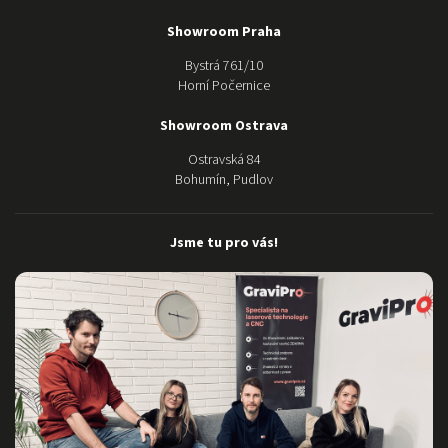
kdykoli
potřebujeme
Showroom Praha
poradit s
nastavením
Bystrá 761/10
jsou mili a k
Horní Počernice
dispozici. O
samotném
Showroom Ostrava
stroji ani
Ostravská 84
nemluvím,
Bohumín, Pudlov
nádhera:)
Moc Vám
děkujeme za
Jsme tu pro vás!
dokonalý
servis a
pomoc.