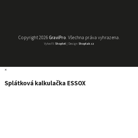
Copyright 2026
GraviPro
. Všechna práva vyhrazena.
Vytvořil
Shoptet
| Design
Shoptak.cz
×
Splátková kalkulačka ESSOX