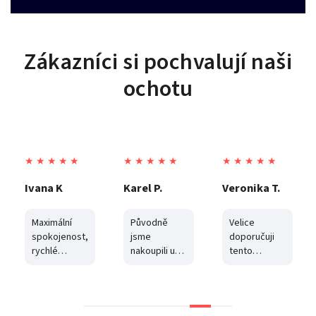
Zákazníci si pochvalují naši
ochotu
★ ★ ★ ★ ★
★ ★ ★ ★ ★
★ ★ ★ ★ ★
Karel P.
Veronika T.
Vladimír S.
Původně
Velice
Dokonalá
jsme
doporučuji
komunikace
nakoupili u
tento
a ochota...
velkého
obchod..zde
online
to dělají
řetězce. Po
opravdu
prvotním
dobře. Chyby