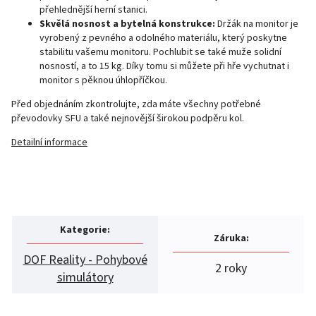
přehlednější herní stanici.
Skvělá nosnost a bytelná konstrukce:
Držák na monitor je
vyrobený z pevného a odolného materiálu, který poskytne
stabilitu vašemu monitoru. Pochlubit se také muže solidní
nosností, a to 15 kg. Díky tomu si můžete při hře vychutnat i
monitor s pěknou úhlopříčkou.
Před objednáním zkontrolujte, zda máte všechny potřebné
převodovky SFU a také nejnovější širokou podpěru kol.
Detailní informace
Kategorie
:
Záruka
:
DOF Reality - Pohybové
2 roky
simulátory