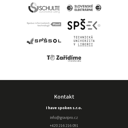
vše funguje,
jak přistroj
používat a
snažila se
nám pomoci
situaci
vyřešit, ale
zjistili, že je
problém ve
stroji. Což
nakonec
vyustilo k
vrácení
stroje
původnímu
prodejci a
nákupu
Kontakt
kvalitnější
značky u
I have spoken s.r.o.
gravipro.
Stroj nám
info
@
gravipro.cz
složili a
+420 216 216 091