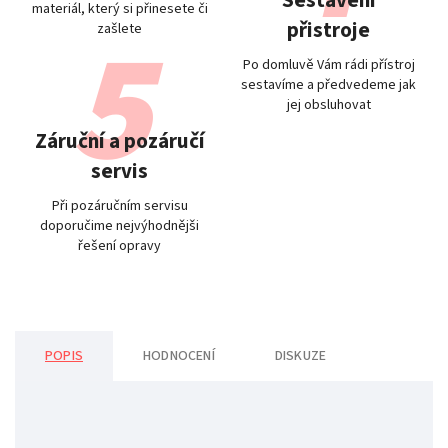
Sestavení
materiál, který si přinesete či
přistroje
zašlete
Po domluvě Vám rádi přístroj
sestavíme a předvedeme jak
jej obsluhovat
Záruční a pozáručí
servis
Při pozáručním servisu
doporučime nejvýhodnějši
řešení opravy
POPIS
HODNOCENÍ
DISKUZE