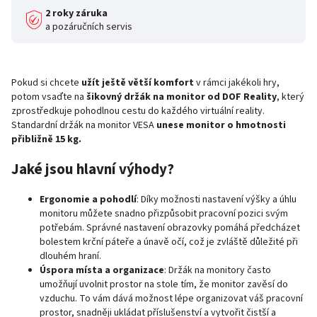
2 roky záruka
a pozáručních servis
Pokud si chcete
užít ještě větší komfort
v rámci jakékoli hry,
potom vsaďte na
šikovný držák na monitor od DOF Reality
, který
zprostředkuje pohodlnou cestu do každého virtuální reality.
Standardní držák na monitor VESA
unese monitor o hmotnosti
přibližně 15 kg.
Jaké jsou hlavní výhody?
Ergonomie a pohodlí
: Díky možnosti nastavení výšky a úhlu
monitoru můžete snadno přizpůsobit pracovní pozici svým
potřebám. Správné nastavení obrazovky pomáhá předcházet
bolestem krční páteře a únavě očí, což je zvláště důležité při
dlouhém hraní.
Úspora místa a organizace
: Držák na monitory často
umožňují uvolnit prostor na stole tím, že monitor zavěsí do
vzduchu. To vám dává možnost lépe organizovat váš pracovní
prostor, snadněji ukládat příslušenství a vytvořit čistší a