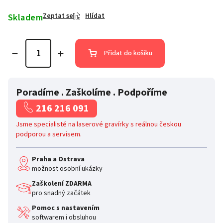
Skladem
Zeptat se
Hlídat
Přidat do košíku
Poradíme . Zaškolíme . Podpoříme
216 216 091
Jsme specialisté na laserové gravírky s reálnou českou
podporou a servisem.
Praha a Ostrava
možnost osobní ukázky
Zaškolení ZDARMA
pro snadný začátek
Pomoc s nastavením
softwarem i obsluhou