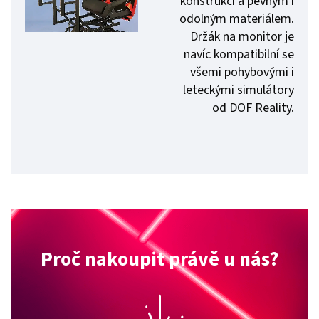
konstrukcí a pevným i
odolným materiálem.
Držák na monitor je
navíc kompatibilní se
všemi pohybovými i
leteckými simulátory
od DOF Reality.
Proč nakoupit právě u nás?