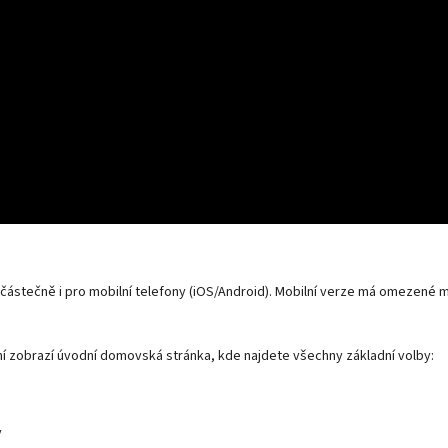
částečně i pro mobilní telefony (iOS/Android). Mobilní verze má omezené
rvní zobrazí úvodní domovská stránka, kde najdete všechny základní volby:
y