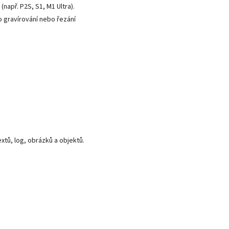
(např. P2S, S1, M1 Ultra).
o gravírování nebo řezání
extů, log, obrázků a objektů.