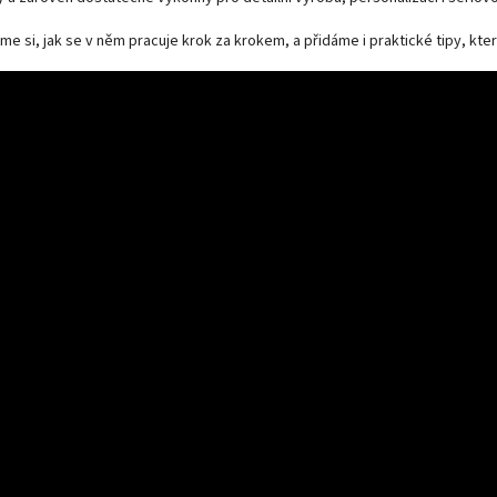
me si, jak se v něm pracuje krok za krokem, a přidáme i praktické tipy, kt