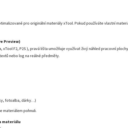
imalizované pro originální materiály xTool. Pokud používáte vlastní materiá
ve Preview)
, xTool F2, P2S ), pravá lišta umožňuje využívat živý náhled pracovní plochy
 textů nebo log na reálné předměty.
ky, fotoalba, dárky…)
te materiálem pohnuli.
a materiálu