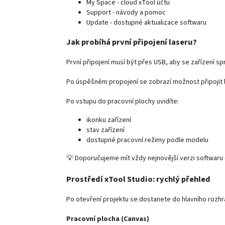
My Space - cloud xTool účtu
Support - návody a pomoc
Update - dostupné aktualizace softwaru
Jak probíhá první připojení laseru?
První připojení musí být přes USB, aby se zařízení sp
Po úspěšném propojení se zobrazí možnost připojit l
Po vstupu do pracovní plochy uvidíte:
ikonku zařízení
stav zařízení
dostupné pracovní režimy podle modelu
💡 Doporučujeme mít vždy nejnovější verzi softwaru -
Prostředí xTool Studio: rychlý přehled
Po otevření projektu se dostanete do hlavního rozhran
Pracovní plocha (Canvas)