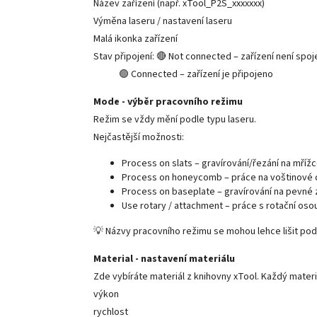
Název zařízení (např. xTool_P2S_xxxxxxx)
Výměna laseru / nastavení laseru
Malá ikonka zařízení
Stav připojení: 🔴 Not connected – zařízení není spo
🟢 Connected – zařízení je připojeno
Mode - výběr pracovního režimu
Režim se vždy mění podle typu laseru.
Nejčastější možnosti:
Process on slats – gravírování/řezání na mříž
Process on honeycomb – práce na voštinové
Process on baseplate – gravírování na pevné
Use rotary / attachment – práce s rotační oso
💡 Názvy pracovního režimu se mohou lehce lišit pod
Material - nastavení materiálu
Zde vybíráte materiál z knihovny xTool. Každý mate
výkon
rychlost