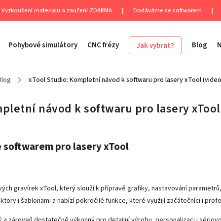
Vyzkoušení materialu a zaučení ZDARMA
|
Dodáváme se softwarem
|
Pohybové simulátory
CNC frézy
Blog
Jak vybrat?
Blog
/
xTool Studio: Kompletní návod k softwaru pro lasery xTool (vide
pletní návod k softwaru pro lasery xToo
e softwarem pro lasery xTool
ových gravírek xTool, který slouží k přípravě grafiky, nastavování parametr
ory i šablonami a nabízí pokročilé funkce, které využijí začátečníci i prof
ný a zároveň dostatečně výkonný pro detailní výrobu, personalizaci i sériov