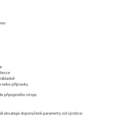
jeno
ce
 desce
 základně
u nebo přípravky
le připojeného stroje.
riál obsahuje doporučené parametry od výrobce: