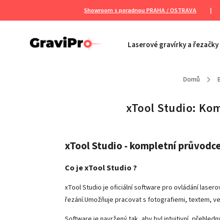
Showroom s poradnou PRAHA / OSTRAVA
|
Laserové gravírky a řezačky
Domů
/
xTool Studio: Kom
xTool Studio - kompletní průvodc
Co je xTool Studio ?
xTool Studio je oficiální software pro ovládání laser
řezání.Umožňuje pracovat s fotografiemi, textem, vekt
Software je navržený tak, aby byl intuitivní, přehled