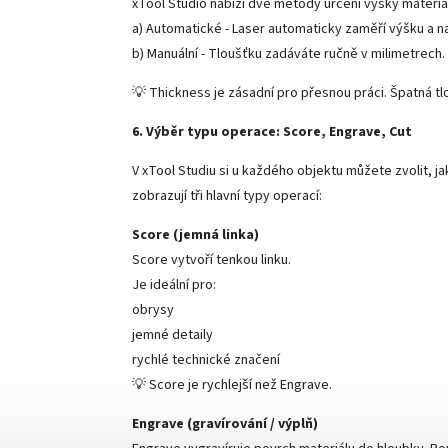
xTool Studio nabízí dvě metody určení výšky materiá
a) Automatické - Laser automaticky zaměří výšku a n
b) Manuální - Tloušťku zadáváte ručně v milimetrech.
💡 Thickness je zásadní pro přesnou práci. Špatná tl
6. Výběr typu operace: Score, Engrave, Cut
V xTool Studiu si u každého objektu můžete zvolit, 
zobrazují tři hlavní typy operací:
Score (jemná linka)
Score vytvoří tenkou linku.
Je ideální pro:
obrysy
jemné detaily
rychlé technické značení
💡 Score je rychlejší než Engrave.
Engrave (gravírování / výplň)