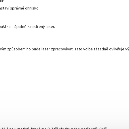
lu:
astaví správné ohnisko.
oušťka = špatně zaostřený laser.
jakým způsobem ho bude laser zpracovávat. Tato volba zásadně ovlivňuje vý