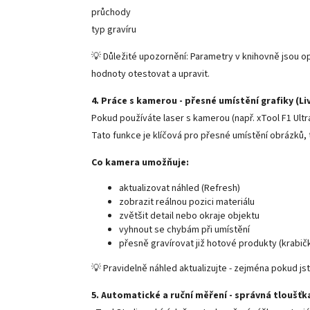
průchody
typ gravíru
💡 Důležité upozornění: Parametry v knihovně jsou opt
hodnoty otestovat a upravit.
4. Práce s kamerou - přesné umístění grafiky (Li
Pokud používáte laser s kamerou (např. xTool F1 Ultra
Tato funkce je klíčová pro přesné umístění obrázků,
Co kamera umožňuje:
aktualizovat náhled (Refresh)
zobrazit reálnou pozici materiálu
zvětšit detail nebo okraje objektu
vyhnout se chybám při umístění
přesně gravírovat již hotové produkty (krabič
💡 Pravidelně náhled aktualizujte - zejména pokud js
5. Automatické a ruční měření - správná tloušťk