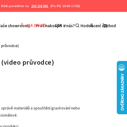
Rádi poradíme na
216 216 091
(Po-Pá: 10:00-17:00)
216 216 091
CZK
Naše showroomy
Proč nakoupit u nás?
Hodnocení obchodu
K
o průvodce)
l (video průvodce)
ů, správě materiálů a spouštění gravírování nebo
esionálové.
ou produkci.