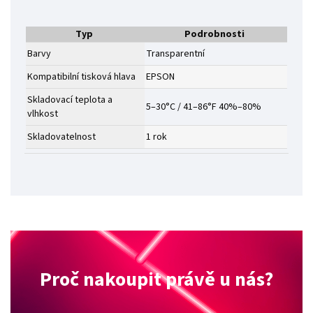
Typ
Podrobnosti
Barvy
Transparentní
Kompatibilní tisková hlava
EPSON
Skladovací teplota a
5–30°C / 41–86°F 40%–80%
vlhkost
Skladovatelnost
1 rok
Proč nakoupit právě u nás?