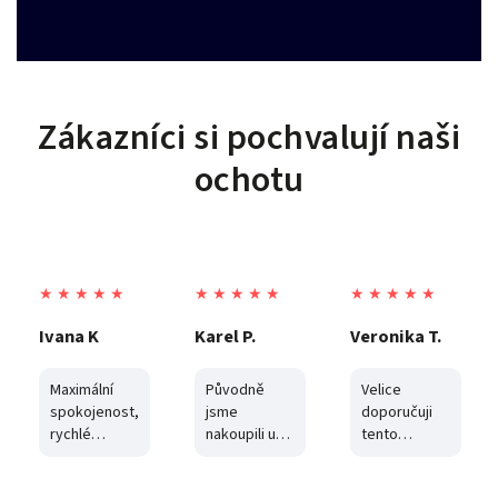
Zákazníci si pochvalují naši
ochotu
★ ★ ★ ★ ★
★ ★ ★ ★ ★
★ ★ ★ ★ ★
Ivana K
Karel P.
Veronika T.
Maximální
Původně
Velice
spokojenost,
jsme
doporučuji
rychlé
nakoupili u
tento
dodání, cena
velkého
obchod..zde
a
online
to dělají