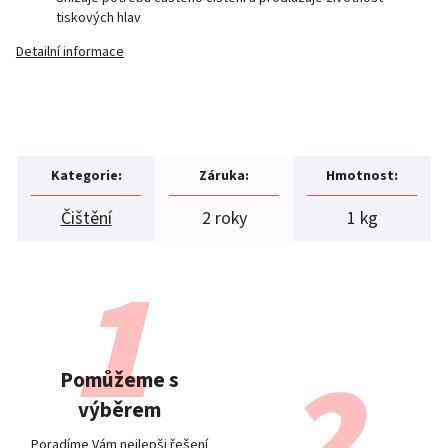
tiskových hlav
Detailní informace
Kategorie
:
Záruka
:
Hmotnost
:
Čištění
2 roky
1 kg
Pomůžeme s
výběrem
Poradíme Vám nejlepši řešení