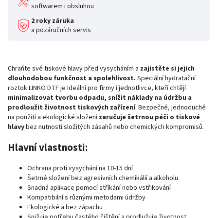
softwarem i obsluhou
2 roky záruka
a pozáručních servis
Chraňte své tiskové hlavy před vysycháním a
zajistěte si jejich
dlouhodobou funkčnost a spolehlivost.
Speciální hydratační
roztok LINKO DTF je Ideální pro firmy i jednotlivce, kteří chtějí
minimalizovat tvorbu odpadu, snížit náklady na údržbu a
prodloužit životnost tiskových zařízení
. Bezpečné, jednoduché
na použití a ekologické složení
zaručuje šetrnou péči o tiskové
hlavy
bez nutnosti složitých zásahů nebo chemických kompromisů.
Hlavní vlastnosti:
Ochrana proti vysychání na 10-15 dní
Šetrné složení bez agresivních chemikálií a alkoholu
Snadná aplikace pomocí stříkání nebo vstřikování
Kompatibilní s různými metodami údržby
Ekologické a bez zápachu
Snižuje potřebu častého čištění a prodlužuje životnost