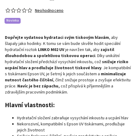
Neohodnoceno
Novinka
Dopřejte vydatnou hydrataci svým tiskovým hlavám
, aby
šlapaly jako hodinky. K tomu se vám bude skvěle hodit speciální
hydratační roztok
LINKO M02 UV
je navržen tak, aby
zajistil
dlouhodobou a spolehlivou tiskovou operaci
. Díky unikátní
hydratační složení předchází vysychání inkoustu, což
snižuje riziko
ucpání hlav a prodlužuje životnost tiskové hlavy
. Je kompatibilní
s tiskárnami Epson UV, je šetrný k jejich součástem a
minimalizuje
nutnost častého čištění
, čímž snižuje prostoje a zvyšuje efektivitu
práce.
Navíc je bez zápachu,
což přispívá k příjemnějším a
zdravějším pracovním podmínkám.
Hlavní vlastnosti:
Hydratační složení zabraňuje vysychání inkoustu a ucpání hlav
Nekorozivní, kompatibilní s Epson UV tiskárnami, prodlužuje
jejich životnost