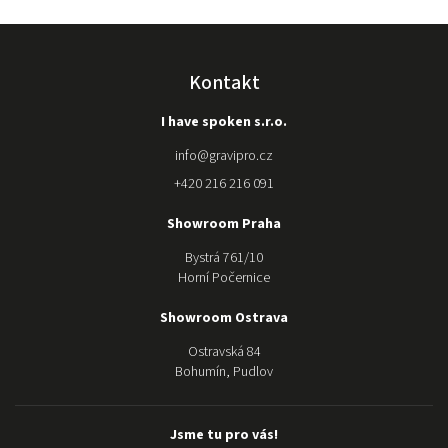
stroje
původnímu
prodejci a
nákupu
Kontakt
kvalitnější
značky u
I have spoken s.r.o.
gravipro.
Stroj nám
info
@
gravipro.cz
složili a
+420 216 216 091
kdykoli
potřebujeme
Showroom Praha
poradit s
nastavením
Bystrá 761/10
jsou mili a k
Horní Počernice
dispozici. O
samotném
Showroom Ostrava
stroji ani
Ostravská 84
nemluvím,
Bohumín, Pudlov
nádhera:)
Moc Vám
děkujeme za
Jsme tu pro vás!
dokonalý