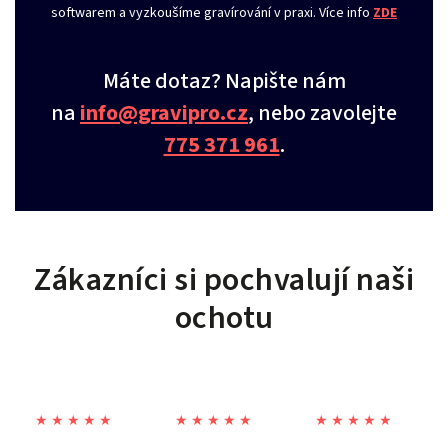
softwarem a vyzkoušíme gravírování v praxi. Více info
ZDE
Máte dotaz? Napište nám
na
info@gravipro.cz
, nebo zavolejte
775 371 961
.
Zákazníci si pochvalují naši
ochotu
★ ★ ★ ★ ★
★ ★ ★ ★ ★
★ ★ ★ ★ ★