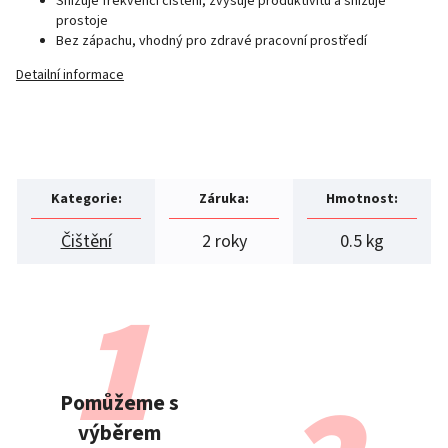
Snižuje frekvenci čištění, zvyšuje produktivitu a snižuje
prostoje
Bez zápachu, vhodný pro zdravé pracovní prostředí
Detailní informace
Kategorie
:
Záruka
:
Hmotnost
:
Čištění
2 roky
0.5 kg
Pomůžeme s
výběrem