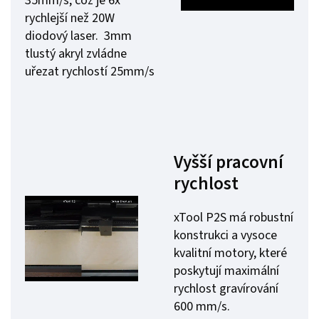
35mm/s, což je 6x
rychlejší než 20W
diodový laser. 3mm
tlustý akryl zvládne
uřezat rychlostí 25mm/s
Vyšší pracovní
rychlost
xTool P2S má robustní
konstrukci a vysoce
kvalitní motory, které
poskytují maximální
rychlost gravírování
600 mm/s.