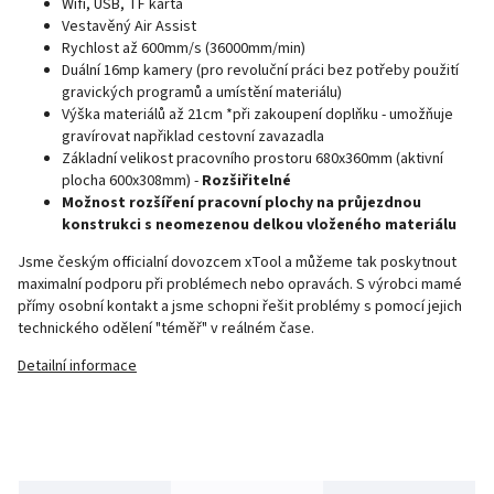
Wifi, USB, TF karta
Vestavěný Air Assist
Rychlost až 600mm/s (36000mm/min)
Duální 16mp kamery (pro revoluční práci bez potřeby použití
gravických programů a umístění materiálu)
Výška materiálů až 21cm *při zakoupení doplňku - umožňuje
gravírovat napřiklad cestovní zavazadla
Základní velikost pracovního prostoru 680x360mm (aktivní
plocha 600x308mm) -
Rozšiřitelné
Možnost rozšíření pracovní plochy na průjezdnou
konstrukci s neomezenou delkou vloženého materiálu
Jsme českým officialní dovozcem xTool a můžeme tak poskytnout
maximalní podporu při problémech nebo opravách. S výrobci mamé
přímy osobní kontakt a jsme schopni řešit problémy s pomocí jejich
technického odělení "téměř" v reálném čase.
Detailní informace