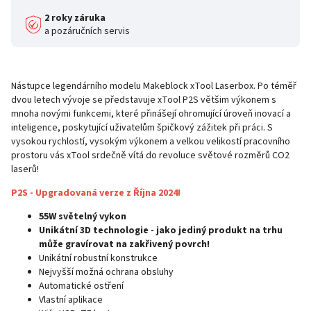
2 roky záruka
a pozáručních servis
Nástupce legendárního modelu Makeblock xTool Laserbox. Po téměř
dvou letech vývoje se představuje xTool P2S většim výkonem s
mnoha novými funkcemi, které přinášejí ohromující úroveň inovací a
inteligence, poskytující uživatelům špičkový zážitek při práci. S
vysokou rychlostí, vysokým výkonem a velkou velikostí pracovního
prostoru vás xTool srdečně vítá do revoluce světové rozměrů CO2
laserů!
P2S - Upgradovaná verze z Října 2024!
55W světelný vykon
Unikátní 3D technologie - jako jediný produkt na trhu
může gravírovat na zakřivený povrch!
Unikátní robustní konstrukce
Nejvyšší možná ochrana obsluhy
Automatické ostření
Vlastní aplikace