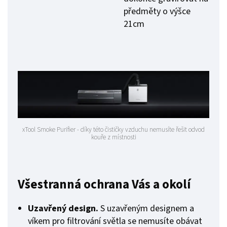
předměty o výšce
21cm
xTool Smoke Purifier - díky této čističky vzduchu nemusíte řešit odvod
kouře z místnosti
Všestranná ochrana Vás a okolí
Uzavřený design.
S uzavřeným designem a
víkem pro filtrování světla se nemusíte obávat