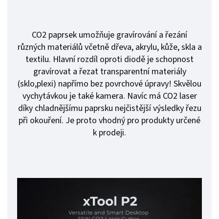
CO2 paprsek umožňuje gravírování a řezání
různých materiálů včetně dřeva, akrylu, kůže, skla a
textilu. Hlavní rozdíl oproti diodě je schopnost
gravírovat a řezat transparentní materiály
(sklo,plexi) napřímo bez povrchové úpravy! Skvělou
vychytávkou je také kamera. Navíc má CO2 laser
díky chladnějšímu paprsku nejčistější výsledky řezu
při okouření. Je proto vhodný pro produkty určené
k prodeji.