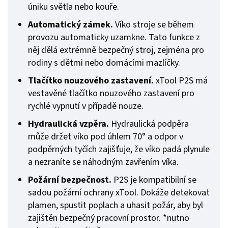
úniku světla nebo kouře.
Automatický zámek.
Víko stroje se během
provozu automaticky uzamkne. Tato funkce z
něj dělá extrémně bezpečný stroj, zejména pro
rodiny s dětmi nebo domácími mazlíčky.
Tlačítko nouzového zastavení.
xTool P2S má
vestavěné tlačítko nouzového zastavení pro
rychlé vypnutí v případě nouze.
Hydraulická vzpěra.
Hydraulická podpěra
může držet víko pod úhlem 70° a odpor v
podpěrných tyčích zajišťuje, že víko padá plynule
a nezraníte se náhodným zavřením víka.
Požární bezpečnost.
P2S je kompatibilní se
sadou požární ochrany xTool. Dokáže detekovat
plamen, spustit poplach a uhasit požár, aby byl
zajištěn bezpečný pracovní prostor. *nutno