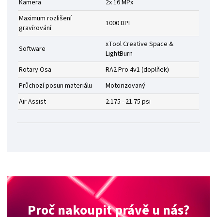
Kamera
2x 16 MPx
Maximum rozlišení
1000 DPI
gravírování
xTool Creative Space &
Software
LightBurn
Rotary Osa
RA2 Pro 4v1 (doplňek)
Průchozí posun materiálu
Motorizovaný
Air Assist
2.175 - 21.75 psi
Proč nakoupit právě u nás?