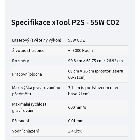
Specifikace xTool P2S - 55W CO2
Laserový (světelný výkon)
55W CO2
Životnost trubice
+- 8000 Hodin
Rozměry
99.6 cm × 63.75 cm × 26.92 cm
68 cm × 36 cm (prostor laseru
Pracovní plocha
60x31cm)
Max. výška gravírovaného
7.1 cm (s podstavcem riser
předmětu
base 21cm)
Maximalní rychlost
600 mm/s
gravírování
Přesnost
0.01 mm
Vodní chlazení
1.4 Litru