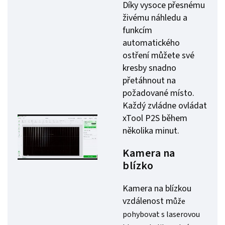
Díky vysoce přesnému
živému náhledu a
funkcím
automatického
ostření můžete své
kresby snadno
přetáhnout na
požadované místo.
Každý zvládne ovládat
xTool P2S během
několika minut.
Kamera na
blízko
Kamera na blízkou
vzdálenost m
ůže
pohybovat s laserovou