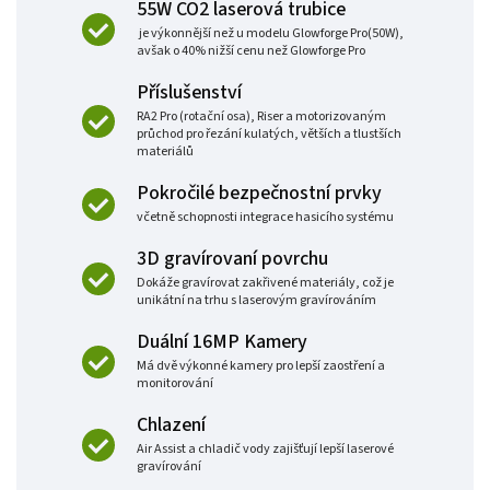
55W CO2 laserová trubice
je výkonnější než u modelu Glowforge Pro(50W),
avšak o 40% nižší cenu než Glowforge Pro
Příslušenství
RA2 Pro (rotační osa), Riser a motorizovaným
průchod pro řezání kulatých, větších a tlustších
materiálů
Pokročilé bezpečnostní prvky
včetně schopnosti integrace hasicího systému
3D gravírovaní povrchu
Dokáže gravírovat zakřivené materiály, což je
unikátní na trhu s laserovým gravírováním
Duální 16MP Kamery
Má dvě výkonné kamery pro lepší zaostření a
monitorování
Chlazení
Air Assist a chladič vody zajišťují lepší laserové
gravírování