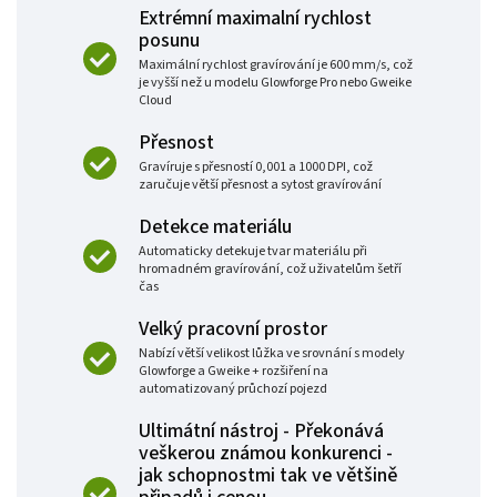
Extrémní maximalní rychlost
posunu
Maximální rychlost gravírování je 600 mm/s, což
je vyšší než u modelu Glowforge Pro nebo Gweike
Cloud
Přesnost
Gravíruje s přesností 0,001 a 1000 DPI, což
zaručuje větší přesnost a sytost gravírování
Detekce materiálu
Automaticky detekuje tvar materiálu při
hromadném gravírování, což uživatelům šetří
čas
Velký pracovní prostor
Nabízí větší velikost lůžka ve srovnání s modely
Glowforge a Gweike + rozšiření na
automatizovaný průchozí pojezd
Ultimátní nástroj - Překonává
veškerou známou konkurenci -
jak schopnostmi tak ve většině