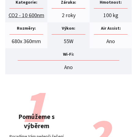
Kategorie
:
Záruka
:
Hmotnost
:
CO2 - 10 600nm
2 roky
100 kg
Rozměry
:
Výkon
:
Air Assist
:
680x 360mm
55W
Ano
Wi-Fi
:
Ano
Pomůžeme s
výběrem
Poradíme Vám nejlepši řešení