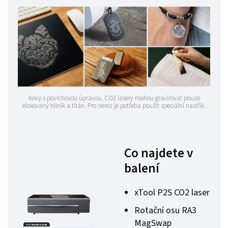
Kovy s povrchovou úpravou. CO2 lasery mohou gravírovat pouze
eloxovaný hliník a titán. Pro nerez je potřeba použít speciální nastřik.
Co najdete v
balení
xTool P2S CO2 laser
Rotační osu RA3
MagSwap