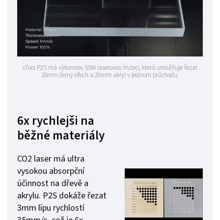
xTool P2S má výkonnou 55W laserovou trubici, která umožňuje řezat
18mm černý ořech a 20mm akryl v jednom průchodu.
6x rychlejši na
běžné materiály
CO2 laser má ultra
vysokou absorpční
účinnost na dřevě a
akrylu. P2S dokáže řezat
3mm lípu rychlostí