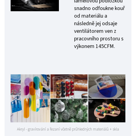
lamelovou podložkou
snadno odfoukne kouř
od materiálu a
následně jej odsaje
ventilátorem ven z
pracovního prostoru s
výkonem 145CFM.
Akryl - gravírování a řezaní včetně průhledných materiálů + skla