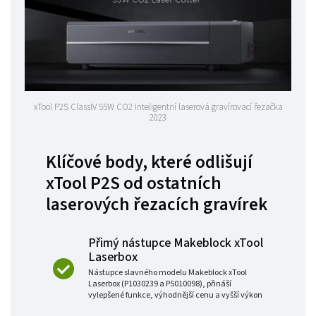
xTool P2S ClassIV 55W CO2 Inteligentní laserová gravírovací řezačka
2023
Klíčové body, které odlišují
xTool P2S od ostatních
laserových řezacích gravírek
Přimý nástupce Makeblock xTool
Laserbox
Nástupce slavného modelu Makeblock xTool
Laserbox (P1030239 a P5010098), přináší
vylepšené funkce, výhodnější cenu a vyšší výkon