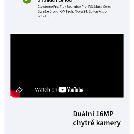
připadů i cenou
Glowforge Pro, Flux Beambox Pro, FSL Muse Core,
Gweike Cloud, OMTech, Nova 24, Epilog Fusion
Pro 24,......
Duální 16MP
chytré kamery