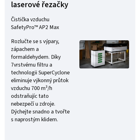
laserové řezačky
Čistička vzduchu
SafetyPro™ AP2 Max
Rozlučte se s výpary,
zápachem a
formaldehydem. Díky
7vrstvému filtru a
technologii SuperCyclone
eliminuje výkonný průtok
vzduchu 700 m³/h
odstraňujíc tato
nebezpečí u zdroje.
Dýchejte snadno a tvořte
s naprostým klidem.