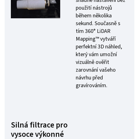
snadné nastavení bez
použití nástrojů
během několika
sekund. Současně s
tím 360° LiDAR
Mapping™ vytváří
perfektní 3D náhled,
který vám umožní
vizuálně ověřit
zarovnání vašeho
návrhu před
gravírováním.
Silná filtrace pro
vysoce výkonné