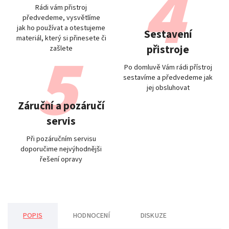
Rádi vám přistroj
předvedeme, vysvětlíme
jak ho používat a otestujeme
Sestavení
materiál, který si přinesete či
přistroje
zašlete
Po domluvě Vám rádi přístroj
sestavíme a předvedeme jak
jej obsluhovat
Záruční a pozáručí
servis
Při pozáručním servisu
doporučime nejvýhodnějši
řešení opravy
POPIS
HODNOCENÍ
DISKUZE