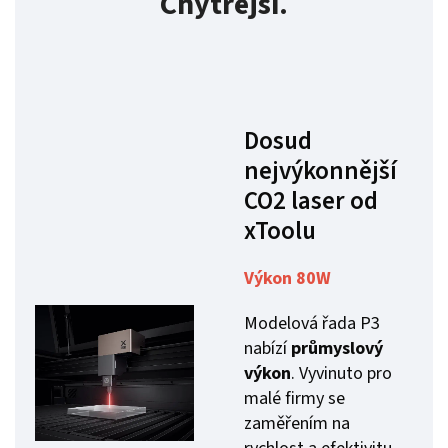
Chytřejší.
Dosud
nejvýkonnější
CO2 laser od
xToolu
Výkon 80W
Modelová řada P3
nabízí
průmyslový
výkon
. Vyvinuto pro
malé firmy se
zaměřením na