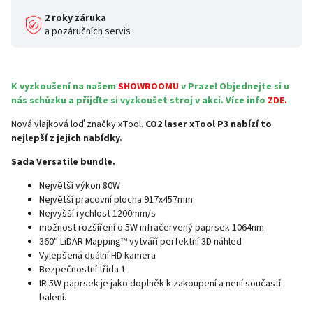
2 roky záruka
a pozáručních servis
K vyzkoušení na našem
SHOWROOMU
v Praze! Objednejte si u
nás schůzku a přijďte si vyzkoušet stroj v akci. Více info
ZDE.
Nová vlajková loď značky xTool.
CO2 laser xTool P3 nabízí to
nejlepší z jejich nabídky.
Sada Versatile bundle.
Největší výkon 80W
Největší pracovní plocha 917x457mm
Nejvyšší rychlost 1200mm/s
možnost rozšíření o 5W infračervený paprsek 1064nm
360° LiDAR Mapping™ vytváří perfektní 3D náhled
Vylepšená duální HD kamera
Bezpečnostní třída 1
IR 5W paprsek je jako doplněk k zakoupení a není součastí
balení.