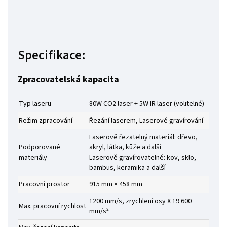
Specifikace:
Zpracovatelská kapacita
Typ laseru
80W CO2 laser + 5W IR laser (volitelné)
Režim zpracování
Řezání laserem, Laserové gravírování
Laserově řezatelný materiál: dřevo,
Podporované
akryl, látka, kůže a další
materiály
Laserově gravírovatelné: kov, sklo,
bambus, keramika a další
Pracovní prostor
915 mm × 458 mm
1200 mm/s, zrychlení osy X 19 600
Max. pracovní rychlost
mm/s²