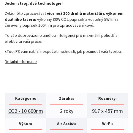
Jeden stroj, dvě technologie!
Zvládněte zpracovávat
více než 300 druhů materiálů s výkonem
duálního laseru:
výkonný 80W CO2 paprsek a volitelný 5W Infra
čerevený paprsek 1064nm pro zpracovávání kovů.
To vše doprovázeno umělou inteligencí pro maximální pohodlí a
efektivitu vaši práce.
xTool P3 vám nabízí nespočet možností, jak posunout vaši tvorbu.
Detailní informace
Kategorie
:
Záruka
:
Rozměry
:
CO2 - 10 600nm
2 roky
917 x 457 mm
Výkon
:
Air Assist
:
Wi-Fi
: