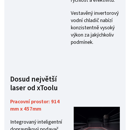
rychlost a efektivitu.
Vestavěný invertorový
vodní chladič nabízí
konzistentně vysoký
výkon za jakýchkoliv
podmínek.
Dosud největší
laser od xToolu
Pracovní prostor:
914
mm x 457mm
Integrovaný inteligentní
dopravníkový podavač