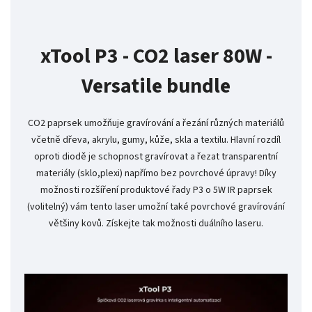
xTool P3 - CO2 laser 80W -
Versatile bundle
CO2 paprsek umožňuje gravírování a řezání různých materiálů
včetně dřeva, akrylu, gumy, kůže, skla a textilu. Hlavní rozdíl
oproti diodě je schopnost gravírovat a řezat transparentní
materiály (sklo,plexi) napřímo bez povrchové úpravy! Díky
možnosti rozšíření produktové řady P3 o 5W IR paprsek
(volitelný) vám tento laser umožní také povrchové gravírování
většiny kovů. Získejte tak možnosti duálního laseru.