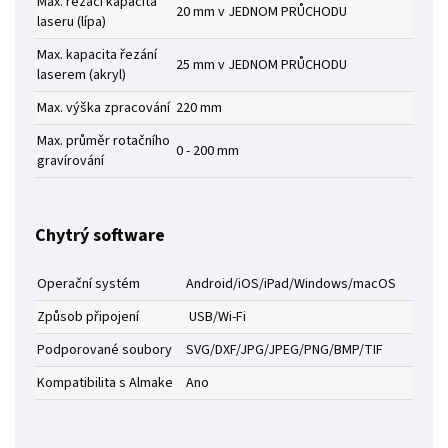
Max. řezací kapacita
20 mm v JEDNOM PRŮCHODU
laseru (lípa)
Max. kapacita řezání
25 mm v JEDNOM PRŮCHODU
laserem (akryl)
Max. výška zpracování
220 mm
Max. průměr rotačního
0 - 200 mm
gravírování
Chytrý software
Operační systém
Android/iOS/iPad/Windows/macOS
Způsob připojení
USB/Wi-Fi
Podporované soubory
SVG/DXF/JPG/JPEG/PNG/BMP/TIF
Kompatibilita s Almake
Ano