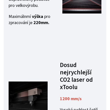
pro velkovýrobu.
Maximálnmí
výška
pro
zpracování je
220mm.
Dosud
nejrychlejší
CO2 laser od
xToolu
1200 mm/s
Vysoká rychlost šetří