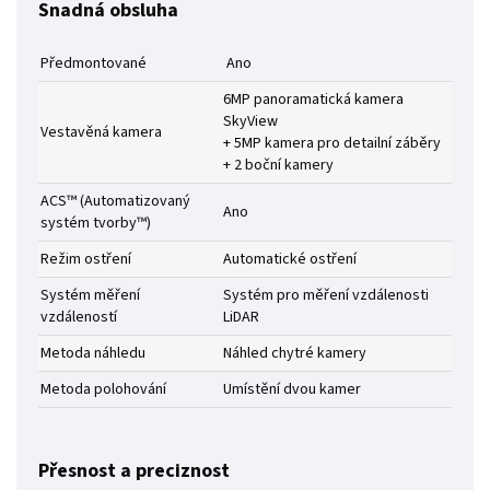
Snadná obsluha
Předmontované
Ano
6MP panoramatická kamera
SkyView
Vestavěná kamera
+ 5MP kamera pro detailní záběry
+ 2 boční kamery
ACS™ (Automatizovaný
Ano
systém tvorby™)
Režim ostření
Automatické ostření
Systém měření
Systém pro měření vzdálenosti
vzdáleností
LiDAR
Metoda náhledu
Náhled chytré kamery
Metoda polohování
Umístění dvou kamer
Přesnost a preciznost