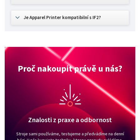
Je Apparel Printer kompatibilní s IF2?
Proč nakoupit právě u nás?
Znalosti z praxe a odbornost
Stroje sami používáme, testujeme a předvádíme na denní