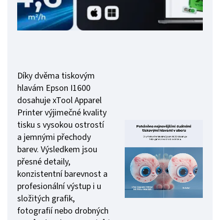
Díky dvěma tiskovým
hlavám Epson I1600
dosahuje xTool Apparel
Printer výjimečné kvality
tisku s vysokou ostrostí
a jemnými přechody
barev. Výsledkem jsou
přesné detaily,
konzistentní barevnost a
profesionální výstup i u
složitých grafik,
fotografií nebo drobných