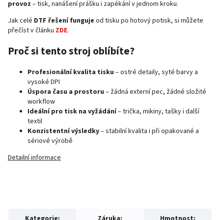
provoz
– tisk, nanášení prášku i zapékání v jednom kroku.
Jak celé
DTF řešení funguje
od tisku po hotový potisk, si můžete
přečíst v článku
ZDE
.
Proč si tento stroj oblíbíte?
Profesionální kvalita tisku
– ostré detaily, syté barvy a
vysoké DPI
Úspora času a prostoru
– žádná externí pec, žádné složité
workflow
Ideální pro tisk na vyžádání
– trička, mikiny, tašky i další
textil
Konzistentní výsledky
– stabilní kvalita i při opakované a
sériové výrobě
Detailní informace
Kategorie
:
Záruka
:
Hmotnost
: