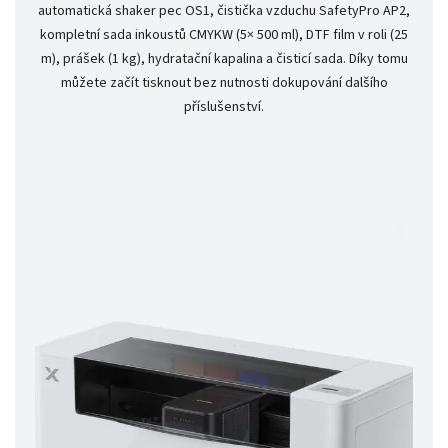
automatická shaker pec OS1, čistička vzduchu SafetyPro AP2,
kompletní sada inkoustů CMYKW (5× 500 ml), DTF film v roli (25
m), prášek (1 kg), hydratační kapalina a čisticí sada. Díky tomu
můžete začít tisknout bez nutnosti dokupování dalšího
příslušenství.