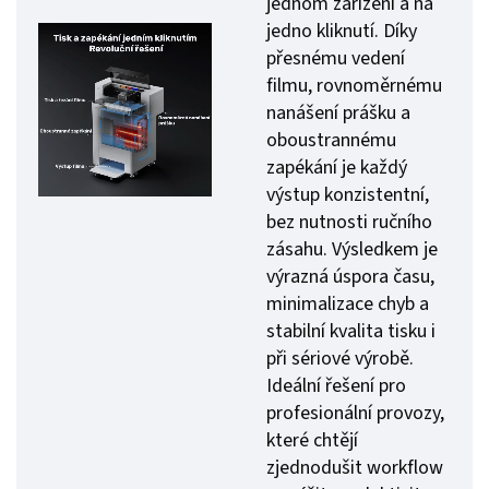
jednom zařízení a na
jedno kliknutí. Díky
přesnému vedení
filmu, rovnoměrnému
nanášení prášku a
oboustrannému
zapékání je každý
výstup konzistentní,
bez nutnosti ručního
zásahu. Výsledkem je
výrazná úspora času,
minimalizace chyb a
stabilní kvalita tisku i
při sériové výrobě.
Ideální řešení pro
profesionální provozy,
které chtějí
zjednodušit workflow