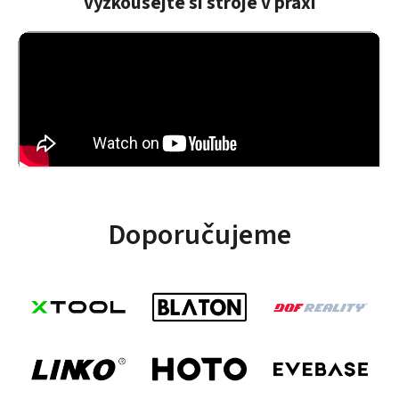
vyzkoušejte si stroje v praxi
obratem
začatku stroj
poslal znovu
nepracoval
bez
správně a my
poplatku!!!
jsme si
Děkuji!
mysleli, že je
problém na
naši straně a
tak jsem
strávili téměř
celý týden
různými
pokusy a
ničením
Doporučujeme
materiálu,
nakonec
jsme
kontaktovali
prodejce,
který nám
nebyl
schopen
poradit jak
situaci řešit a