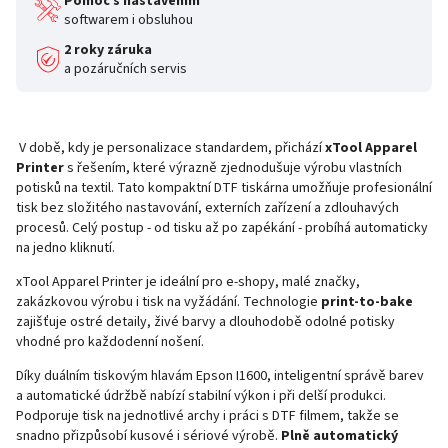
Pomoc s nastavením
softwarem i obsluhou
2 roky záruka
a pozáručních servis
V době, kdy je personalizace standardem, přichází
xTool Apparel
Printer
s řešením, které výrazně zjednodušuje výrobu vlastních
potisků na textil. Tato kompaktní DTF tiskárna umožňuje profesionální
tisk bez složitého nastavování, externích zařízení a zdlouhavých
procesů. Celý postup - od tisku až po zapékání - probíhá automaticky
na jedno kliknutí.
xTool Apparel Printer je ideální pro e-shopy, malé značky,
zakázkovou výrobu i tisk na vyžádání. Technologie
print-to-bake
zajišťuje ostré detaily, živé barvy a dlouhodobě odolné potisky
vhodné pro každodenní nošení.
Díky duálním tiskovým hlavám Epson I1600, inteligentní správě barev
a automatické údržbě nabízí stabilní výkon i při delší produkci.
Podporuje tisk na jednotlivé archy i práci s DTF filmem, takže se
snadno přizpůsobí kusové i sériové výrobě.
Plně automatický