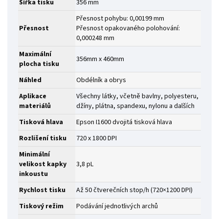
Šířka tisku
356 mm
Přesnost pohybu: 0,00199 mm
Přesnost
Přesnost opakovaného polohování:
0,000248 mm
Maximální
356mm x 460mm
plocha tisku
Náhled
Obdélník a obrys
Aplikace
Všechny látky, včetně bavlny, polyesteru,
materiálů
džíny, plátna, spandexu, nylonu a dalších
Tisková hlava
Epson I1600 dvojitá tisková hlava
Rozlišení tisku
720 x 1800 DPI
Minimální
velikost kapky
3,8 pL
inkoustu
Rychlost tisku
Až 50 čtverečních stop/h (720×1200 DPI)
Tiskový režim
Podávání jednotlivých archů