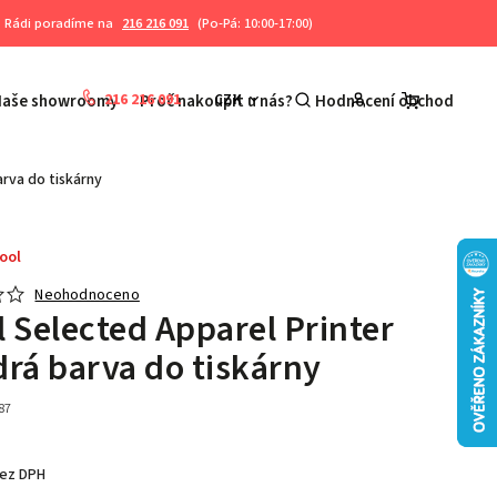
Rádi poradíme na
216 216 091
(Po-Pá: 10:00-17:00)
216 216 091
CZK
Naše showroomy
Proč nakoupit u nás?
Hodnocení obchodu
K
rva do tiskárny
ool
Neohodnoceno
l Selected Apparel Printer
drá barva do tiskárny
87
bez DPH