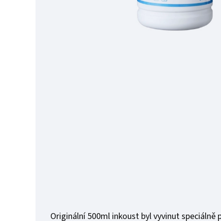
Originální 500ml inkoust byl vyvinut speciálně 