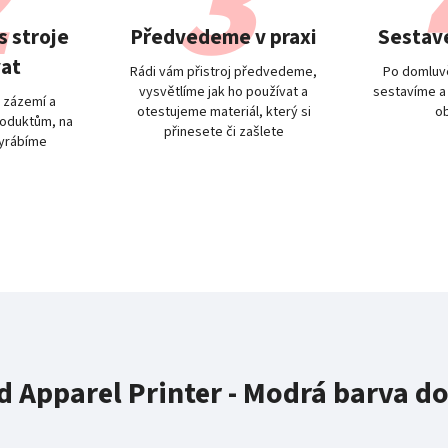
 stroje
Předvedeme v praxi
Sestave
at
Rádi vám přistroj předvedeme,
Po domluvě
vysvětlíme jak ho používat a
sestavíme a
 zázemí a
otestujeme materiál, který si
o
oduktům, na
přinesete či zašlete
vyrábíme
d Apparel Printer - Modrá barva do