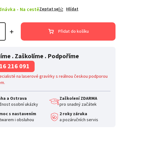
dnávka - Na cestě
Zeptat se
Hlídat
Přidat do košíku
íme . Zaškolíme . Podpoříme
16 216 091
cialisté na laserové gravírky s reálnou českou podporou
em.
aha a Ostrava
Zaškolení ZDARMA
nost osobní ukázky
pro snadný začátek
moc s nastavením
2 roky záruka
twarem i obsluhou
a pozáručních servis