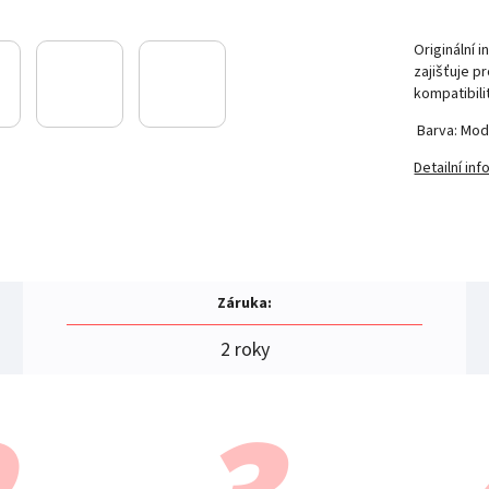
Originální 
zajišťuje p
kompatibili
Barva: Mod
Detailní in
Záruka
:
2 roky