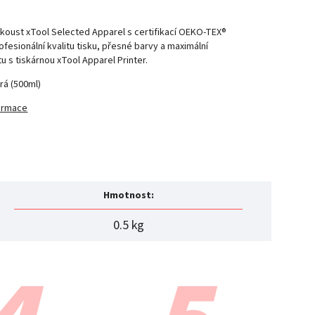
inkoust xTool Selected Apparel s certifikací OEKO-TEX®
rofesionální kvalitu tisku, přesné barvy a maximální
tu s tiskárnou xTool Apparel Printer.
rá (500ml)
formace
Hmotnost
:
0.5 kg