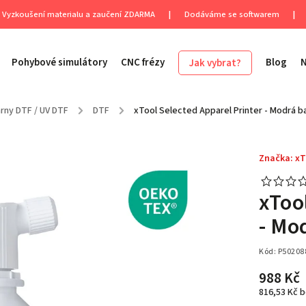
Vyzkoušení materialu a zaučení ZDARMA
|
Dodáváme se softwarem
|
Pohybové simulátory
CNC frézy
Blog
Jak vybrat?
rny DTF / UV DTF
/
DTF
/
xTool Selected Apparel Printer - Modrá ba
Značka:
xT
xToo
- Mo
Kód:
P50208
988 Kč
816,53 Kč 