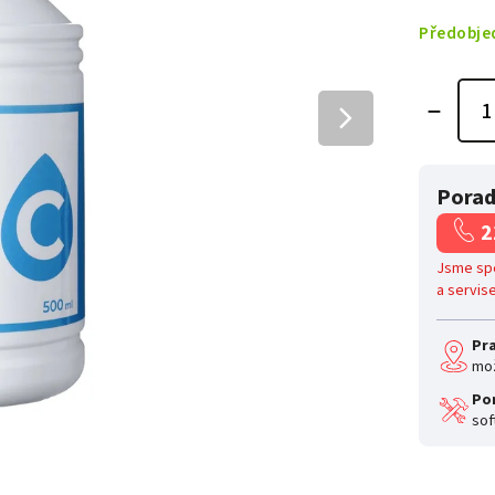
Předobje
Porad
2
Jsme spe
a servis
Pr
mož
Po
sof