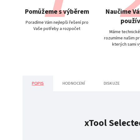
Pomůžeme s výběrem
Naučime Vás
použív
Poradíme Vám nejlepši řešení pro
Vaše potřeby a rozpočet
Máme technické
rozumíme našim pr
kterých sami 
POPIS
HODNOCENÍ
DISKUZE
xTool Selecte