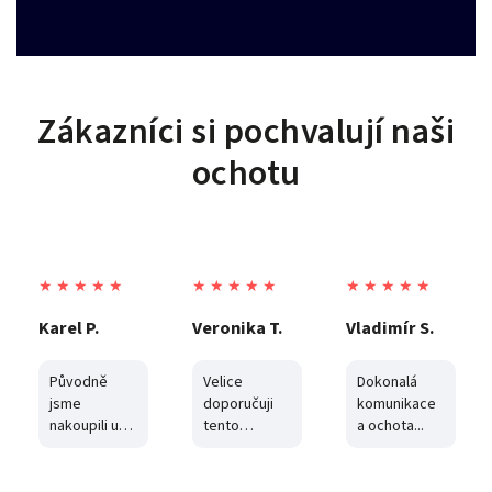
Zákazníci si pochvalují naši
ochotu
★ ★ ★ ★ ★
★ ★ ★ ★ ★
★ ★ ★ ★ ★
Veronika T.
Vladimír S.
Kristýna N.
Velice
Dokonalá
Vynikající
doporučuji
komunikace
zákaznický
tento
a ochota...
servis.
obchod..zde
Rychlé
to dělají
dodání a
opravdu
komunikace.