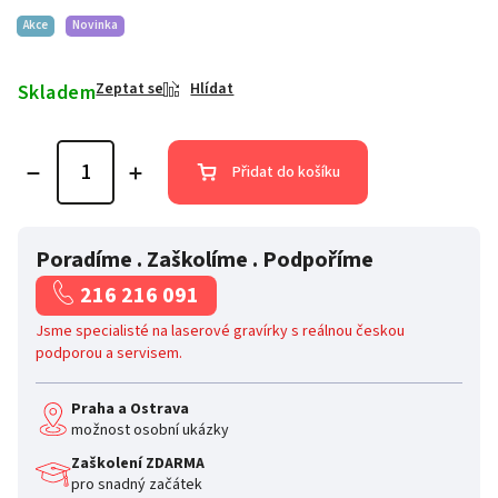
Akce
Novinka
Skladem
Zeptat se
Hlídat
Přidat do košíku
Poradíme . Zaškolíme . Podpoříme
216 216 091
Jsme specialisté na laserové gravírky s reálnou českou
podporou a servisem.
Praha a Ostrava
možnost osobní ukázky
Zaškolení ZDARMA
pro snadný začátek