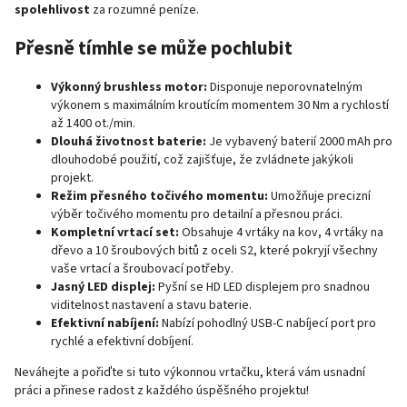
spolehlivost
za rozumné peníze.
Přesně tímhle se může pochlubit
Výkonný brushless motor:
Disponuje neporovnatelným
výkonem s maximálním kroutícím momentem 30 Nm a rychlostí
až 1400 ot./min.
Dlouhá životnost baterie:
Je vybavený baterií 2000 mAh pro
dlouhodobé použití, což zajišťuje, že zvládnete jakýkoli
projekt.
Režim přesného točivého momentu:
Umožňuje precizní
výběr točivého momentu pro detailní a přesnou práci.
Kompletní vrtací set:
Obsahuje 4 vrtáky na kov, 4 vrtáky na
dřevo a 10 šroubových bitů z oceli S2, které pokryjí všechny
vaše vrtací a šroubovací potřeby.
Jasný LED displej:
Pyšní se HD LED displejem pro snadnou
viditelnost nastavení a stavu baterie.
Efektivní nabíjení:
Nabízí pohodlný USB-C nabíjecí port pro
rychlé a efektivní dobíjení.
Neváhejte a pořiďte si tuto výkonnou vrtačku, která vám usnadní
práci a přinese radost z každého úspěšného projektu!