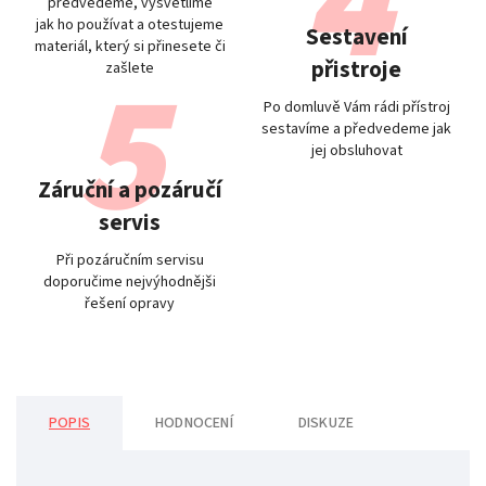
předvedeme, vysvětlíme
jak ho používat a otestujeme
Sestavení
materiál, který si přinesete či
přistroje
zašlete
Po domluvě Vám rádi přístroj
sestavíme a předvedeme jak
jej obsluhovat
Záruční a pozáručí
servis
Při pozáručním servisu
doporučime nejvýhodnějši
řešení opravy
POPIS
HODNOCENÍ
DISKUZE