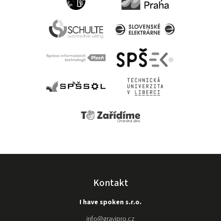
Kontakt
I have spoken s.r.o.
info
@
gravipro.cz