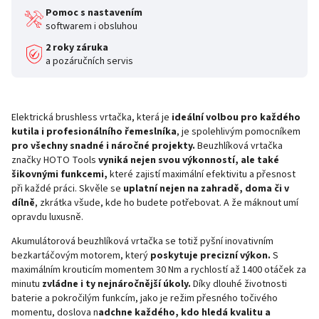
Pomoc s nastavením
softwarem i obsluhou
2 roky záruka
a pozáručních servis
Elektrická brushless vrtačka, která je
ideální volbou pro každého
kutila i profesionálního řemeslníka
, je spolehlivým pomocníkem
pro všechny snadné i náročné projekty.
Beuzhlíková vrtačka
značky HOTO Tools
vyniká nejen svou výkonností, ale také
šikovnými funkcemi,
které zajistí maximální efektivitu a přesnost
při každé práci. Skvěle se
uplatní nejen na zahradě, doma či v
dílně
, zkrátka všude, kde ho budete potřebovat. A že máknout umí
opravdu luxusně.
Akumulátorová beuzhlíková vrtačka se totiž pyšní inovativním
bezkartáčovým motorem, který
poskytuje precizní výkon.
S
maximálním krouticím momentem 30 Nm a rychlostí až 1400 otáček za
minutu
zvládne i ty nejnáročnější úkoly.
Díky dlouhé životnosti
baterie a pokročilým funkcím, jako je režim přesného točivého
momentu, doslova n
adchne každého, kdo hledá kvalitu a