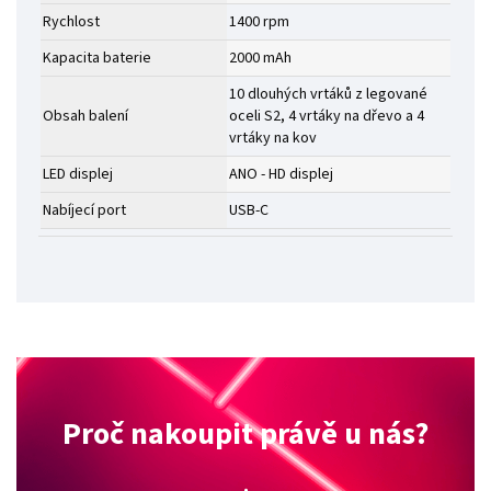
Rychlost
1400 rpm
Kapacita baterie
2000 mAh
10 dlouhých vrtáků z legované
Obsah balení
oceli S2, 4 vrtáky na dřevo a 4
vrtáky na kov
LED displej
ANO - HD displej
Nabíjecí port
USB-C
Proč nakoupit právě u nás?