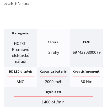
Detailní informace
Kategorie
:
Záruka
:
EAN
:
HOTO -
Premiové
2 roky
6974370800079
elektrické
nářadí
HD LED displej
:
Kapacita baterie
:
Krouticí moment
:
ANO
2000 mAh
30 Nm
Rychlost
:
1400 ot./min.