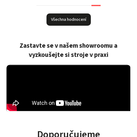
dobře. Chyby
Můžu jen
se stávají,
doporučit.
nikdo není
Všechna hodnocení
neomylny,
ale umět
okamžitě
reagovat a
Zastavte se v našem showroomu a
ihned vše
vyzkoušejte si stroje v praxi
řešit je
vlastnost,
která se
dnes nevidí.
Děkuji, můžu
jen
doporučit.
Doporučujeme