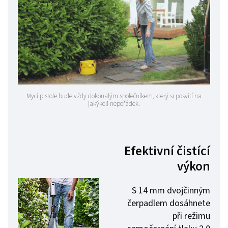
Mycí pistole bude vždy dokonalým společníkem, který si posvítí na
jakýkoli nepořádek.
Efektivní čistící
výkon
S 14 mm dvojčinným
čerpadlem dosáhnete
při režimu