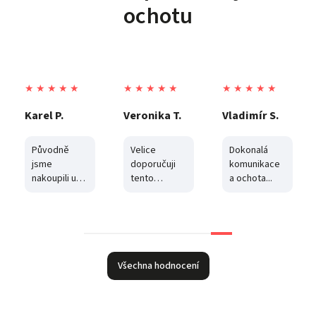
ochotu
★ ★ ★ ★ ★
★ ★ ★ ★ ★
★ ★ ★ ★ ★
Veronika T.
Vladimír S.
Kristýna N.
Velice
Dokonalá
Vynikající
doporučuji
komunikace
zákaznický
tento
a ochota...
servis.
obchod..zde
Rychlé
to dělají
dodání a
opravdu
komunikace.
dobře. Chyby
Můžu jen
se stávají,
doporučit.
nikdo není
Všechna hodnocení
neomylny,
ale umět
okamžitě