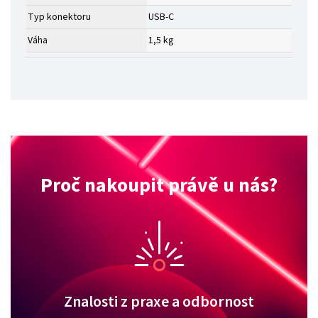
Typ konektoru
USB-C
Váha
1,5 kg
Proč nakoupit právě u nás?
Znalosti z praxe a odbornost