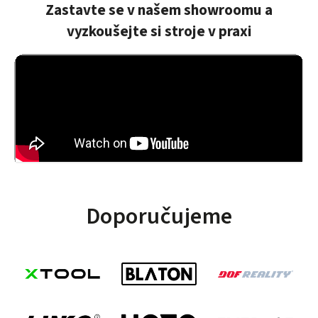
reagovat a
Zastavte se v našem showroomu a
ihned vše
vyzkoušejte si stroje v praxi
řešit je
vlastnost,
která se
dnes nevidí.
Děkuji, můžu
jen
doporučit.
Doporučujeme