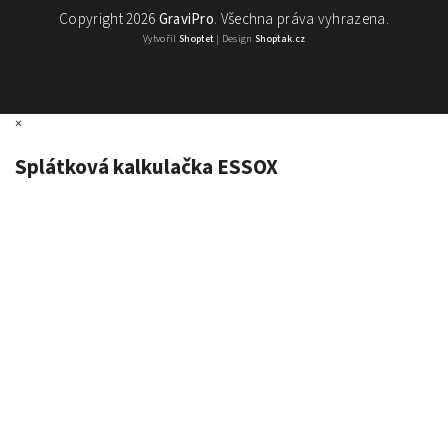
Copyright 2026
GraviPro
. Všechna práva vyhrazena.
Vytvořil
Shoptet
| Design
Shoptak.cz
×
Splátková kalkulačka ESSOX