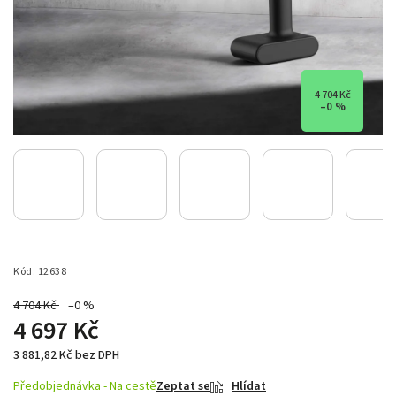
4 704 Kč
–0 %
Kód:
12638
4 704 Kč
–0 %
4 697 Kč
3 881,82 Kč bez DPH
Předobjednávka - Na cestě
Zeptat se
Hlídat