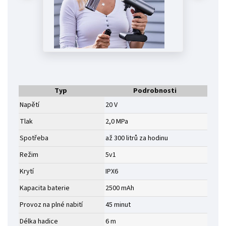
Typ
Podrobnosti
Napětí
20 V
Tlak
2,0 MPa
Spotřeba
až 300 litrů za hodinu
Režim
5v1
Krytí
IPX6
Kapacita baterie
2500 mAh
Provoz na plné nabití
45 minut
Délka hadice
6 m