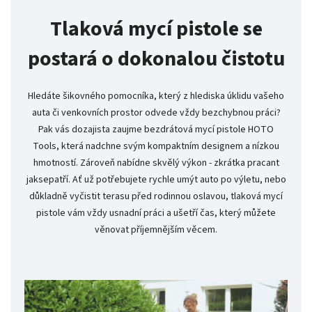
Tlaková mycí pistole se
postará o dokonalou čistotu
Hledáte šikovného pomocníka, který z hlediska úklidu vašeho
auta či venkovních prostor odvede vždy bezchybnou práci?
Pak vás dozajista zaujme bezdrátová mycí pistole HOTO
Tools, která nadchne svým kompaktním designem a nízkou
hmotností. Zároveň nabídne skvělý výkon - zkrátka pracant
jaksepatří. Ať už potřebujete rychle umýt auto po výletu, nebo
důkladně vyčistit terasu před rodinnou oslavou, tlaková mycí
pistole vám vždy usnadní práci a ušetří čas, který můžete
věnovat příjemnějším věcem.