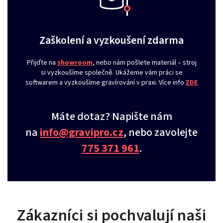
Zaškolení a vyzkoušení zdarma
Přijďte na
showroom
, nebo nám pošlete materiál – stroj
si vyzkoušíme společně. Ukážeme vám práci se
softwarem a vyzkoušíme gravírování v praxi. Více info
ZDE
Máte dotaz? Napište nám
na
info@gravipro.cz
, nebo zavolejte
775 371 961
.
Zákazníci si pochvalují naši