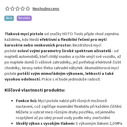
Neohodnoceno
Akce
Novinka
Tlaková mycí pistole
od značky HOTO Tools přijde vhod zejména
každému, kdo hledá
efektivní a flexibilní řešení pro mytí
karosérie nebo venkovních prostor.
Bezdrátová mycí
pistole
osloví svými parametry široké spektrum uživatelů
- od
majitelů automobilů, kteří chtějí snadno a rychle umýt své vozidlo, až
po majitele domů či vášnivé zahradníky, jež potřebují efektivně čistit
chodníky, terasy nebo třeba zahradní nábytek. Akumulátorová mycí
pistole
potěší svým mimořádným výkonem, lehkostí a také
vysokou odolností.
Práce s ní bude jednoduše radostí.
Klíčové vlastnosti produktu:
Funkce 5v1:
Mycí pistole nabízí pět různých možností
nastavení, což zajišťuje maximální flexibilitu při každém čištění.
Můžete si vybrat mezi různými druhy postřiku, od jemného
rozptýlení až po silný proud vody podle míry znečistění.
Skvělý výkon s vysokým tlakem:
S výkonným tlakem 2,0 MPa