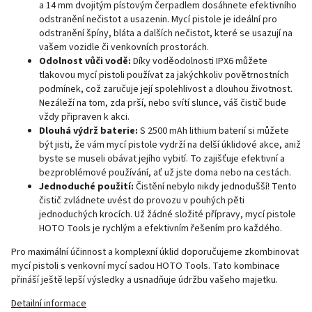
a 14 mm dvojitým pístovým čerpadlem dosáhnete efektivního
odstranění nečistot a usazenin. Mycí pistole je ideální pro
odstranění špíny, bláta a dalších nečistot, které se usazují na
vašem vozidle či venkovních prostorách.
Odolnost vůči vodě:
Díky voděodolnosti IPX6 můžete
tlakovou mycí pistoli používat za jakýchkoliv povětrnostních
podmínek, což zaručuje její spolehlivost a dlouhou životnost.
Nezáleží na tom, zda prší, nebo svítí slunce, váš čistič bude
vždy připraven k akci.
Dlouhá výdrž baterie:
S 2500 mAh lithium baterií si můžete
být jisti, že vám mycí pistole vydrží na delší úklidové akce, aniž
byste se museli obávat jejího vybití. To zajišťuje efektivní a
bezproblémové používání, ať už jste doma nebo na cestách.
Jednoduché použití:
Čistění nebylo nikdy jednodušší! Tento
čistič zvládnete uvést do provozu v pouhých pěti
jednoduchých krocích. Už žádné složité přípravy, mycí pistole
HOTO Tools je rychlým a efektivním řešením pro každého.
Pro maximální účinnost a komplexní úklid doporučujeme zkombinovat
mycí pistoli s venkovní mycí sadou HOTO Tools. Tato kombinace
přináší ještě lepší výsledky a usnadňuje údržbu vašeho majetku.
Detailní informace