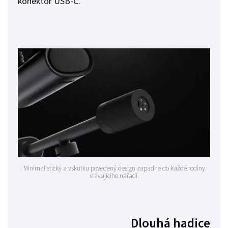
konektor USB-C.
Minimalistický a vskutku povedený design zapadne do každé rodiny
stávajícího nářadí.
Dlouhá hadice