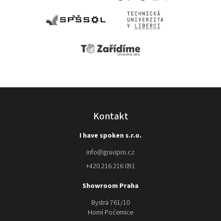
Kontakt
I have spoken s.r.o.
info
@
gravipro.cz
+420 216 216 091
Showroom Praha
Bystrá 761/10
Horní Počernice