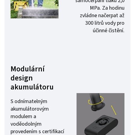
samočerpání tlaku 2,0
MPa. Za hodinu
zvládne načerpat až
300 litrů vody pro
účinné čistění.
Modulární
design
akumulátoru
S odnímatelným
akumulátorovým
modulem a
voděodolným
provedením s certifikací