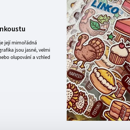
inkoustu
je její mimořádná
rafika jsou jasné, velmi
nebo olupování a vzhled