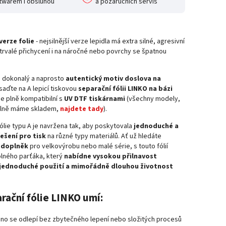
twarem i obsluhou
a pozáručních servis
verze folie
- nejsilnější verze lepidla má extra silné, agresivní
 trvalé přichycení i na náročné nebo povrchy se špatnou
 dokonalý a naprosto
autentický motiv doslova na
saďte na A lepicí tiskovou
separační fólii LINKO na bázi
 je plně kompatibilní s
UV DTF tiskárnami
(všechny modely,
álně máme skladem,
najdete tady
).
ólie typu A je navržena tak, aby poskytovala
jednoduché a
řešení pro tisk
na různé typy materiálů. Ať už hledáte
ý doplněk
pro velkovýrobu nebo malé série, s touto fólií
lného parťáka, který
nabídne vysokou přilnavost
 jednoduché použití a mimořádně dlouhou životnost
rační fólie LINKO umí:
no se odlepí bez zbytečného lepení nebo složitých procesů