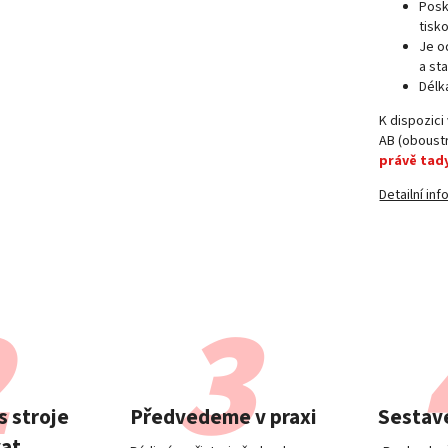
Posk
tisk
Je o
a st
Délka
K dispozici
AB (oboust
právě tady
Detailní in
 stroje
Předvedeme v praxi
Sestave
at