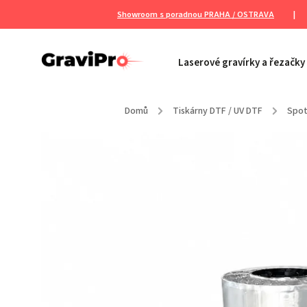
Showroom s poradnou PRAHA / OSTRAVA
|
Laserové gravírky a řezačky
Domů
/
Tiskárny DTF / UV DTF
/
Spot