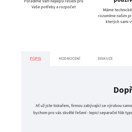
Poradíme Vám nejlepši řešení pro
Vaše potřeby a rozpočet
Máme technické
rozumíme našim pr
kterých sami 
POPIS
HODNOCENÍ
DISKUZE
Dopř
Ať už jste tiskařem, firmou zabývající se výrobou samol
bychom pro vás skvělé řešení - lepicí separační fólii typ