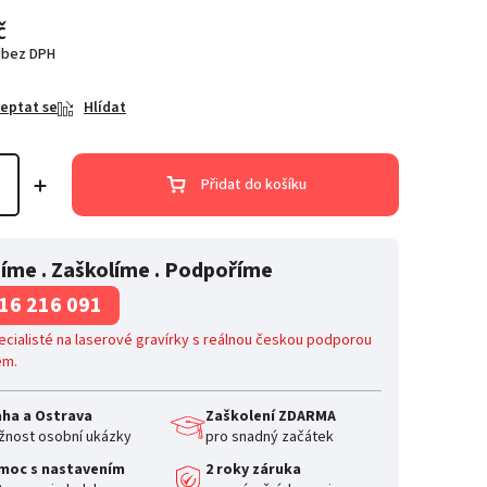
č
č bez DPH
eptat se
Hlídat
Přidat do košíku
íme . Zaškolíme . Podpoříme
16 216 091
cialisté na laserové gravírky s reálnou českou podporou
em.
aha a Ostrava
Zaškolení ZDARMA
nost osobní ukázky
pro snadný začátek
moc s nastavením
2 roky záruka