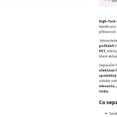
sof
High-Tack 
lepidlo pro
přilnavostí.
Vykouzlete
počkání!
V
PET
, která
které aktu
Separační f
efektivní 
spolehliv
získáte odo
inkoustu,
tisku.
Co sepa
Snad