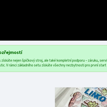
mozřejmostí
s získáte nejen špičkový stroj, ale také kompletní podporu – záruku, serv
tic. V rámci základního setu získáte všechny nezbytnosti pro první start o