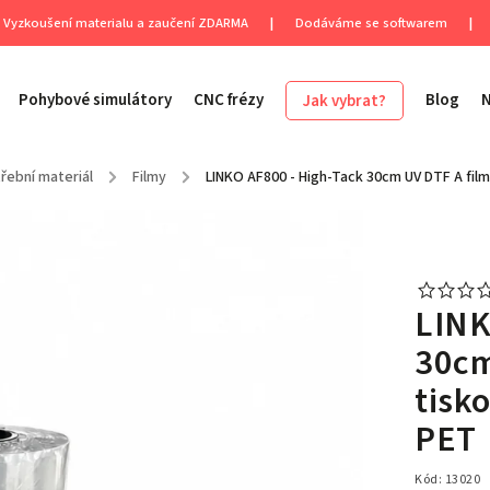
Vyzkoušení materialu a zaučení ZDARMA
|
Dodáváme se softwarem
|
Pohybové simulátory
CNC frézy
Blog
Jak vybrat?
řební materiál
/
Filmy
/
LINKO AF800 - High-Tack 30cm UV DTF A film 
LINK
30cm
tisko
PET
Kód:
13020