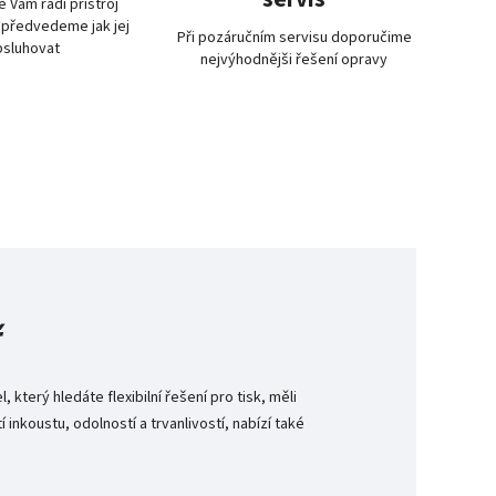
 Vám rádi přístroj
 předvedeme jak jej
Při pozáručním servisu doporučime
bsluhovat
nejvýhodnějši řešení opravy
ř
který hledáte flexibilní řešení pro tisk, měli
 inkoustu, odolností a trvanlivostí, nabízí také