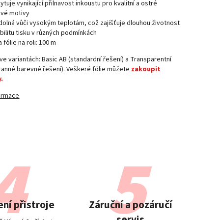
ytuje vynikající přilnavost inkoustu pro kvalitní a ostré
ové motivy
dolná vůči vysokým teplotám, což zajišťuje dlouhou životnost
abilitu tisku v různých podmínkách
 fólie na roli: 100 m
 ve variantách: Basic AB (standardní řešení) a Transparentní
ranné barevné řešení). Veškeré fólie můžete
zakoupit
.
formace
ní přistroje
Záruční a pozáručí
servis