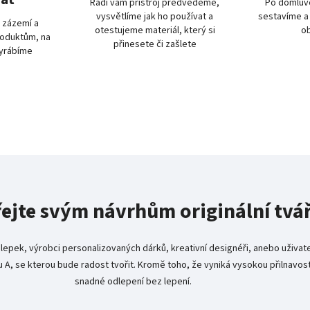
Rádi vám přistroj předvedeme,
Po domluvě
vysvětlíme jak ho používat a
sestavíme a
 zázemí a
otestujeme materiál, který si
o
oduktům, na
přinesete či zašlete
vyrábíme
ejte svým návrhům originální tvá
epek, výrobci personalizovaných dárků, kreativní designéři, anebo uživatel, 
u A, se kterou bude radost tvořit. Kromě toho, že vyniká vysokou přilnavostí
snadné odlepení bez lepení.