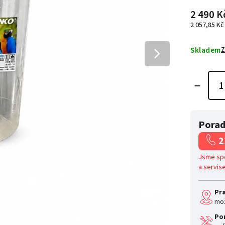
2 490 K
2 057,85 K
Skladem
Z
Porad
2
Jsme spe
a servis
Pr
mož
Po