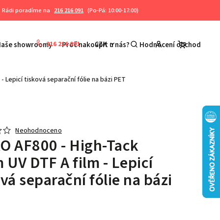
Rádi poradíme na
216 216 091
(Po-Pá: 10:00-17:00)
216 216 091
CZK
Naše showroomy
Proč nakoupit u nás?
Hodnocení obchodu
K
- Lepicí tisková separační fólie na bázi PET
Neohodnoceno
O AF800 - High-Tack
 UV DTF A film - Lepicí
vá separační fólie na bázi