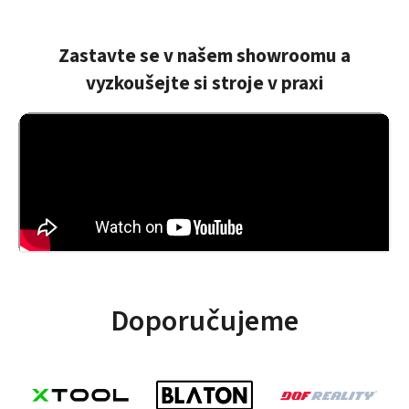
Tento
obchod mi
odcizené
Zastavte se v našem showroomu a
zboží
vyzkoušejte si stroje v praxi
obratem
poslal znovu
bez
poplatku!!!
Děkuji!
Doporučujeme