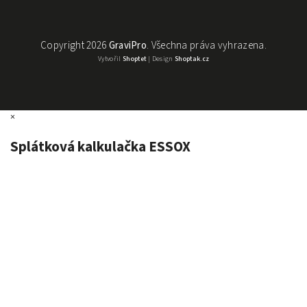
Copyright 2026
GraviPro
. Všechna práva vyhrazena.
Vytvořil
Shoptet
| Design
Shoptak.cz
×
Splátková kalkulačka ESSOX