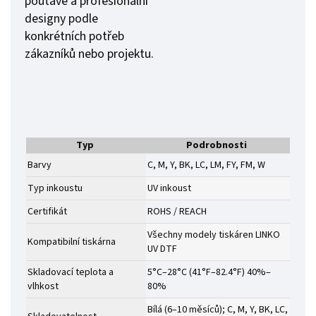
poutavé a profesionální
designy podle
konkrétních potřeb
zákazníků nebo projektu.
Typ
Podrobnosti
Barvy
C, M, Y, BK, LC, LM, FY, FM, W
Typ inkoustu
UV inkoust
Certifikát
ROHS / REACH
Všechny modely tiskáren LINKO
Kompatibilní tiskárna
UV DTF
Skladovací teplota a
5°C–28°C (41°F–82.4°F) 40%–
vlhkost
80%
Bílá (6–10 měsíců); C, M, Y, BK, LC,