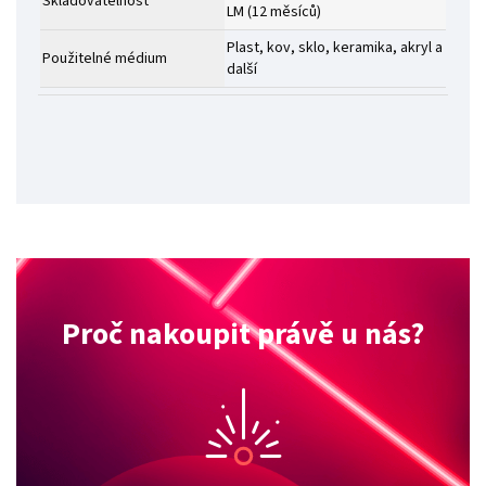
Skladovatelnost
LM (12 měsíců)
Plast, kov, sklo, keramika, akryl a
Použitelné médium
další
Proč nakoupit právě u nás?