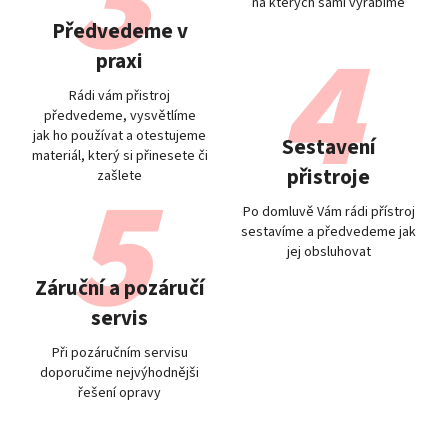
na kterých sami vyrábíme
Předvedeme v
praxi
Rádi vám přistroj
předvedeme, vysvětlíme
jak ho používat a otestujeme
Sestavení
materiál, který si přinesete či
přistroje
zašlete
Po domluvě Vám rádi přístroj
sestavíme a předvedeme jak
jej obsluhovat
Záruční a pozáručí
servis
Při pozáručním servisu
doporučime nejvýhodnějši
řešení opravy