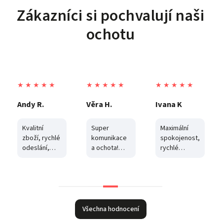
Zákazníci si pochvalují naši
ochotu
★ ★ ★ ★ ★
★ ★ ★ ★ ★
★ ★ ★ ★ ★
Andy R.
Věra H.
Ivana K
Kvalitní
Super
Maximální
zboží, rychlé
komunikace
spokojenost,
odeslání,
a ochota!
rychlé
vstřícnost,
Balíček jsem
dodání, cena
komunikace.
vyzvedla z
a
boxu, byl
komunikace.
poškozený a
Děkuji
část zboží
byla
Všechna hodnocení
odcizena.