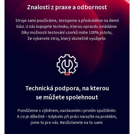
Znalosti z praxe a odbornost
Stroje sami používáme, testujeme a předvádíme na denní
bázi. U nás kupujete techniku, kterou opravdu ovládáme.
Díky možnosti testování vzorků máte 100% jistotu,
že vyberete stroj, který skutečně využijete.
Technická podpora, na kterou
se můžete spolehnout
Pomůžeme s výběrem, nastavením i prvním spuštěním.
A co je důležité – kdykoliv při práci narazíte na problém,
jsme tu pro vás. Nezůstanete na to sami.