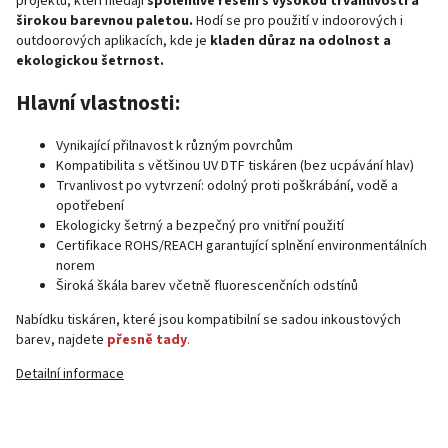
projektů, kteří hledají
spolehlivé řešení s vysokou trvanlivostí a
širokou barevnou paletou.
Hodí se pro použití v indoorových i
outdoorových aplikacích, kde je
kladen důraz na odolnost a
ekologickou šetrnost.
Hlavní vlastnosti:
Vynikající přilnavost k různým povrchům
Kompatibilita s většinou UV DTF tiskáren (bez ucpávání hlav)
Trvanlivost po vytvrzení: odolný proti poškrábání, vodě a
opotřebení
Ekologicky šetrný a bezpečný pro vnitřní použití
Certifikace ROHS/REACH garantující splnění environmentálních
norem
Široká škála barev včetně fluorescenčních odstínů
Nabídku tiskáren, které jsou kompatibilní se sadou inkoustových
barev, najdete
přesně tady
.
Detailní informace