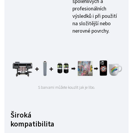
spolehlivých a
profesionálních
výsledků i při použití
na složitější nebo
nerovné povrchy.
S barvami můžete kouzlit jak je libo.
Široká
kompatibilita