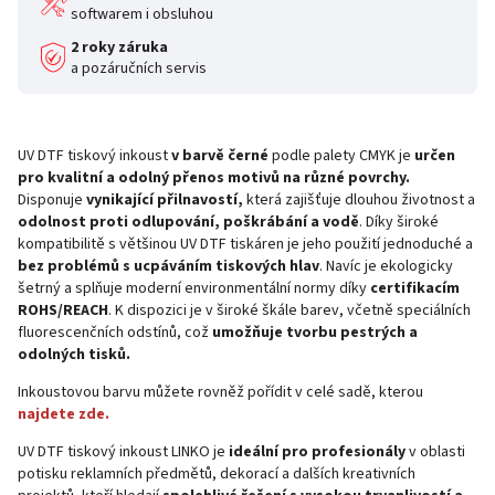
softwarem i obsluhou
2 roky záruka
a pozáručních servis
UV DTF tiskový inkoust
v barvě černé
podle palety CMYK je
určen
pro kvalitní a odolný přenos motivů na různé povrchy.
Disponuje
v
ynikající přilnavostí,
která zajišťuje dlouhou životnost a
odolnost proti odlupování, poškrábání a vodě
. Díky široké
kompatibilitě s většinou UV DTF tiskáren je jeho použití jednoduché a
bez problémů s ucpáváním tiskových hlav
. Navíc je ekologicky
šetrný a splňuje moderní environmentální normy díky
certifikacím
ROHS/REACH
. K dispozici je v široké škále barev, včetně speciálních
fluorescenčních odstínů, což
umožňuje tvorbu pestrých a
odolných tisků.
Inkoustovou barvu můžete rovněž pořídit v celé sadě, kterou
najdete zde.
UV DTF tiskový inkoust LINKO je
ideální pro profesionály
v oblasti
potisku reklamních předmětů, dekorací a dalších kreativních