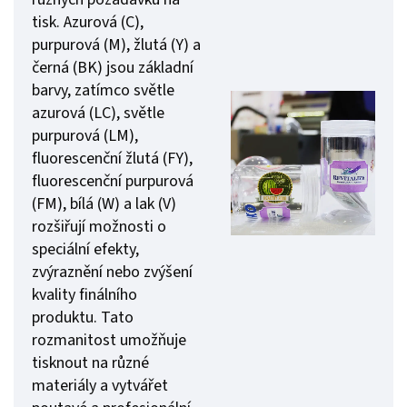
tisk. Azurová (C),
purpurová (M), žlutá (Y) a
černá (BK) jsou základní
barvy, zatímco světle
azurová (LC), světle
purpurová (LM),
fluorescenční žlutá (FY),
fluorescenční purpurová
(FM), bílá (W) a lak (V)
rozšiřují možnosti o
speciální efekty,
zvýraznění nebo zvýšení
kvality finálního
produktu. Tato
rozmanitost umožňuje
tisknout na různé
materiály a vytvářet