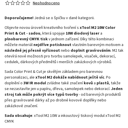
Neohodnoceno
Doporučujeme!
Jedná se o špičku v dané kategorii.
Objevte novou úroveň kreativního tvoření s
xTool M2 10W Color
Print & Cut - sadou
, která spojuje
10W diodový laser
a
plnobarevný CMYK tisk
v jednom zařízení. Díky této kombinaci
můžete materiál
nejdříve potisknout
vlastním barevným motivem a
následně jej přesně vyříznout
nebo
doplnit gravírováním
. M2 tak
otevírá nové možnosti pro tvorbu samolepek, visaček, dekorací,
cedulek, dárkových předmětů i menších zakázkových výrobků.
Sada Color Print & Cut je skvělým základem pro barevnou
personalizaci, ale
xTool M2 dokáže nabídnout ještě víc
. Po
doplnění o
3W IR modul
zvládne také značení
kovů
a
plastů
, takže
se nezastavíte jen u papíru, dřeva, samolepek nebo dekorací.
Jeden
stroj tak může pokrýt více typů tvorby
- od barevných produktů
přes gravírované dárky až po drobné kovové doplňky nebo
zakázkové značení.
Sada obsahuje
: xTool M2 10W a inkoustový tiskový modul xTool M2
CMYK