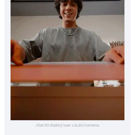
xTool M2 diodový laser s duální kamerou