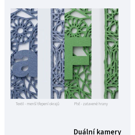
Textil - menší třepení okrajů
Plsť - zatavené hrany
Duální kamery