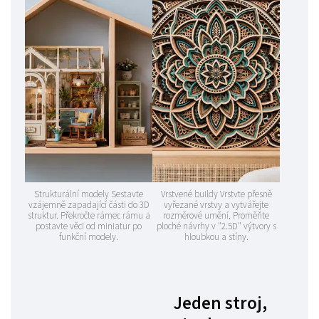
Strukturální modely Sestavte
Vrstvené buildy Vrstvte přesně
vzájemně zapadající části do 3D
vyřezané vrstvy a vytvářejte
struktur. Překročte rámec rámu a
rozměrové umění. Proměňte
postavte věci od miniatur po
ploché návrhy v "2.5D" výtvory s
funkční modely.
hloubkou a stíny.
Jeden stroj,