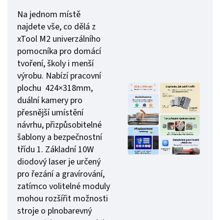
Na jednom místě
najdete vše, co dělá z
xTool M2 univerzálního
pomocníka pro domácí
tvoření, školy i menší
výrobu. Nabízí pracovní
plochu 424×318mm,
duální kamery pro
přesnější umístění
návrhu, přizpůsobitelné
šablony a bezpečnostní
třídu 1. Základní 10W
diodový laser je určený
pro řezání a gravírování,
zatímco volitelné moduly
mohou rozšířit možnosti
stroje o plnobarevný