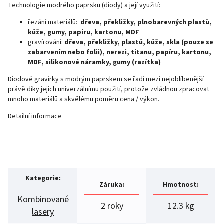
Technologie modrého paprsku (diody) a její využití:
řezání materiálů:
dřeva, překližky, plnobarevných plastů,
kůže, gumy, papiru, kartonu, MDF
gravírování:
dřeva, překližky, plastů, kůže, skla (pouze se
zabarvením nebo folii), nerezi, titanu, papíru, kartonu,
MDF, silikonové náramky, gumy (razítka)
Diodové gravírky s modrým paprskem se řadí mezi nejoblíbenější
právě díky jejich univerzálnímu použití, protože zvládnou zpracovat
mnoho materiálů a skvělému poměru cena / výkon.
Detailní informace
Kategorie
:
Záruka
:
Hmotnost
:
Kombinované
2 roky
12.3 kg
lasery