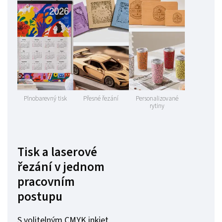
Plnobarevný tisk
Přesné řezání
Personalizované
rytiny
Tisk a laserové
řezání v jednom
pracovním
postupu
S volitelným CMYK inkjet