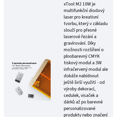
xTool M2 10W je
multifunkční diodový
laser pro kreativní
tvorbu, který v základu
slouží pro přesné
laserové řezání a
gravírování. Díky
možnosti rozšíření o
plnobarevný CMYK
tiskový modul a 3W
infračervený modul ale
dokáže nabídnout
ještě širší využití - od
výroby dekorací,
cedulek, visaček a
dárků až po barevné
personalizované
produkty nebo značení