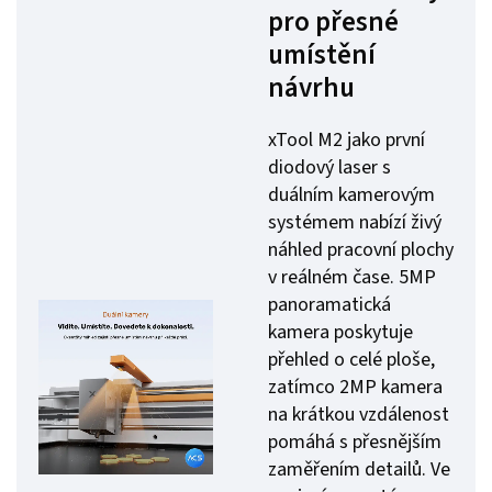
pro přesné
umístění
návrhu
xTool M2 jako první
diodový laser s
duálním kamerovým
systémem nabízí živý
náhled pracovní plochy
v reálném čase. 5MP
panoramatická
kamera poskytuje
přehled o celé ploše,
zatímco 2MP kamera
na krátkou vzdálenost
pomáhá s přesnějším
zaměřením detailů. Ve