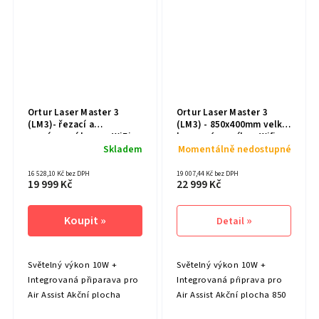
Ortur Laser Master 3
Ortur Laser Master 3
(LM3)- řezací a
(LM3) - 850x400mm velká
gravírovací laser s WiFi -
laserová gravíka s Wifi -
20,000mm/min 10W
10W 20,000mm/min
Skladem
Momentálně nedostupné
16 528,10 Kč bez DPH
19 007,44 Kč bez DPH
19 999 Kč
22 999 Kč
Detail
Světelný výkon 10W +
Světelný výkon 10W +
Integrovaná připarava pro
Integrovaná pŕiprava pro
Air Assist Akční plocha
Air Assist Akční plocha 850
400x400mm Rychlost 20
x 400mm!! Rychlost 20 000