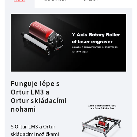
POPIS
HODNOCENÍ
DISKUZE
Funguje lépe s
Ortur LM3 a
Ortur skládacími
nohami
S Ortur LM3 a Ortur
skládacími nožičkami