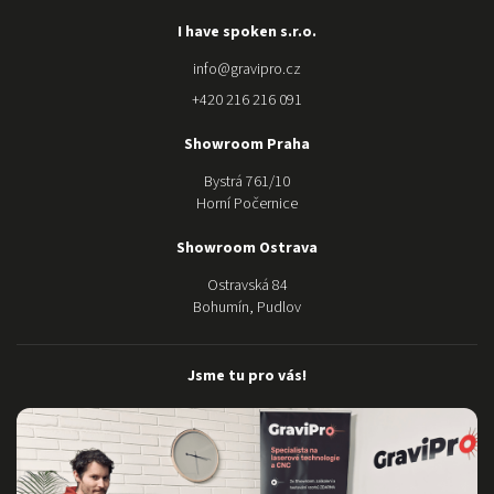
kvalitnější
značky u
I have spoken s.r.o.
gravipro.
Stroj nám
info
@
gravipro.cz
složili a
+420 216 216 091
kdykoli
potřebujeme
Showroom Praha
poradit s
nastavením
Bystrá 761/10
jsou mili a k
Horní Počernice
dispozici. O
samotném
Showroom Ostrava
stroji ani
Ostravská 84
nemluvím,
Bohumín, Pudlov
nádhera:)
Moc Vám
děkujeme za
Jsme tu pro vás!
dokonalý
servis a
pomoc.