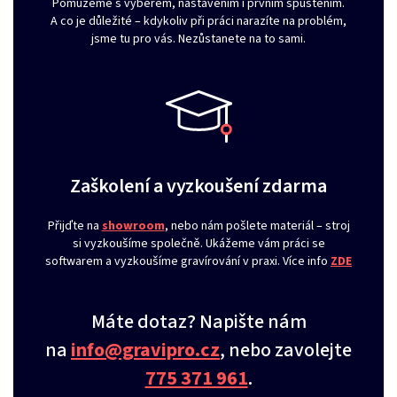
Pomůžeme s výběrem, nastavením i prvním spuštěním.
A co je důležité – kdykoliv při práci narazíte na problém,
jsme tu pro vás. Nezůstanete na to sami.
Zaškolení a vyzkoušení zdarma
Přijďte na
showroom
, nebo nám pošlete materiál – stroj
si vyzkoušíme společně. Ukážeme vám práci se
softwarem a vyzkoušíme gravírování v praxi. Více info
ZDE
Máte dotaz? Napište nám
na
info@gravipro.cz
, nebo zavolejte
775 371 961
.