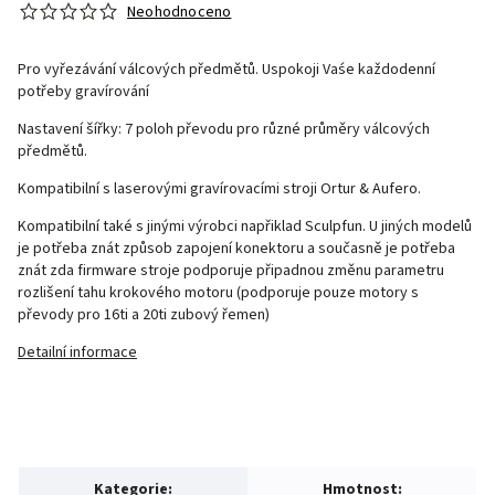
Neohodnoceno
Pro vyřezávání válcových předmětů. Uspokoji Vaśe každodenní
potřeby gravírování
Nastavení šířky: 7 poloh převodu pro různé průměry válcových
předmětů.
Kompatibilní s laserovými gravírovacími stroji Ortur & Aufero.
Kompatibilní také s jinými výrobci napřiklad Sculpfun. U jiných modelů
je potřeba znát způsob zapojení konektoru a současně je potřeba
znát zda firmware stroje podporuje připadnou změnu parametru
rozlišení tahu krokového motoru (podporuje pouze motory s
převody pro 16ti a 20ti zubový řemen)
Detailní informace
Kategorie
:
Hmotnost
: