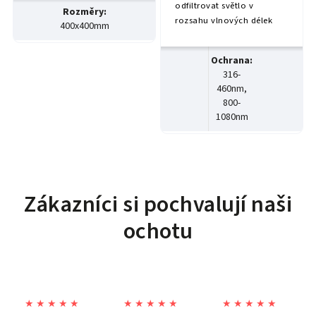
odfiltrovat světlo v
Rozměry
:
rozsahu vlnových délek
400x400mm
316-460nm, 630-670nm a
800-1080nm. (diodové
Ochrana
:
lasery s modrým a
316-
infračerveným
460nm,
paprskem)Vhodné pro
800-
použití s
1080nm
vláknovými/pevnolátkovými
lasery (YAG; DPSS laser) a
diodovymi laseryChrání ve
všech směrech a...
Zákazníci si pochvalují naši
ochotu
★ ★ ★ ★ ★
★ ★ ★ ★ ★
★ ★ ★ ★ ★