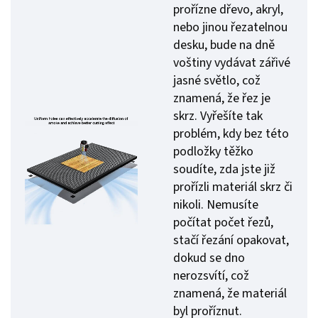
prořízne dřevo, akryl,
nebo jinou řezatelnou
desku, bude na dně
voštiny vydávat zářivé
jasné světlo, což
znamená, že řez je
skrz. Vyřešíte tak
problém, kdy bez této
podložky těžko
soudíte, zda jste již
prořízli materiál skrz či
nikoli. Nemusíte
počítat počet řezů,
stačí řezání opakovat,
dokud se dno
nerozsvítí, což
znamená, že materiál
byl proříznut.