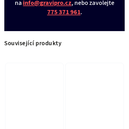
na
info@gravipro.cz
, nebo zavolejte
775 371 961
.
Související produkty