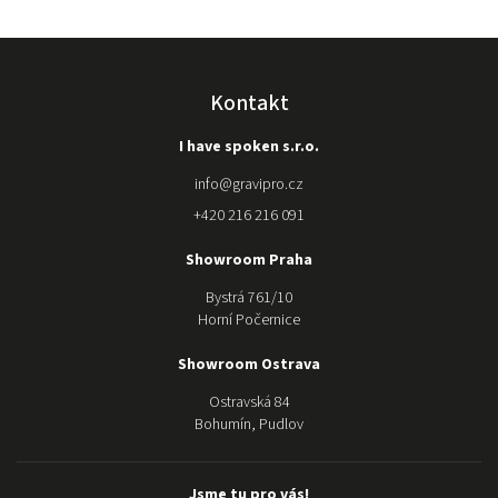
vrácení
stroje
původnímu
prodejci a
nákupu
Kontakt
kvalitnější
značky u
I have spoken s.r.o.
gravipro.
Stroj nám
info
@
gravipro.cz
složili a
+420 216 216 091
kdykoli
potřebujeme
Showroom Praha
poradit s
nastavením
Bystrá 761/10
jsou mili a k
Horní Počernice
dispozici. O
samotném
Showroom Ostrava
stroji ani
Ostravská 84
nemluvím,
Bohumín, Pudlov
nádhera:)
Moc Vám
děkujeme za
Jsme tu pro vás!
dokonalý