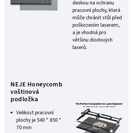
deskou na ochranu
pracovní plochy, která
může chránit stůl před
poškozením laserem,
a je vhodná pro
většinu diodových
laserů.
NEJE Honeycomb
voštinová
podložka
Velikost pracovní
plochy je 540 * 850 *
70 mm