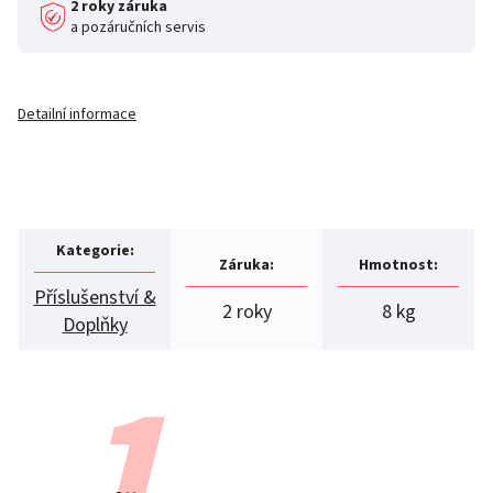
2 roky záruka
a pozáručních servis
Detailní informace
Kategorie
:
Záruka
:
Hmotnost
:
Příslušenství &
2 roky
8 kg
Doplňky