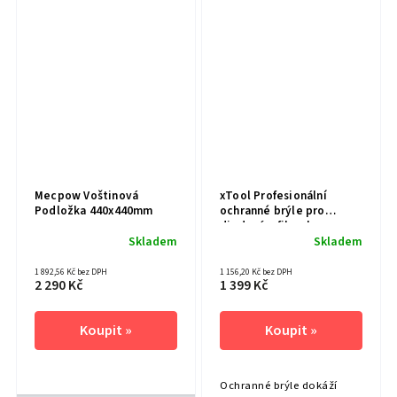
Mecpow Voštinová
xTool Profesionální
Podložka 440x440mm
ochranné brýle pro
diodový a fiber laser
(316nm-460nm, 630-
Skladem
Skladem
670nm a 800-1080nm)
1 892,56 Kč bez DPH
1 156,20 Kč bez DPH
2 290 Kč
1 399 Kč
Ochranné brýle dokáží