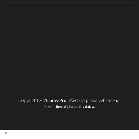
Copyright 2026
GraviPro
. Všechna práva vyhrazena.
Vytvořil
Shoptet
| Design
Shoptak.cz
×