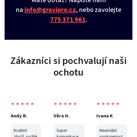
Máte dotaz? Napište nám
na
info@gravipro.cz
, nebo zavolejte
775 371 961
.
Zákazníci si pochvalují naši
ochotu
★ ★ ★ ★ ★
★ ★ ★ ★ ★
★ ★ ★ ★ ★
Věra H.
Ivana K
Karel P.
Super
Maximální
Původně
komunikace
spokojenost,
jsme