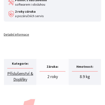
Pomoc s nastavením
softwarem i obsluhou
2 roky záruka
a pozáručních servis
Detailní informace
Kategorie
:
Záruka
:
Hmotnost
:
Příslušenství &
2 roky
8.9 kg
Doplňky