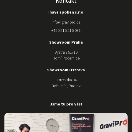
Kontakt
kvalitnější
značky u
I have spoken s.r.o.
gravipro.
Stroj nám
info
@
gravipro.cz
složili a
+420 216 216 091
kdykoli
potřebujeme
Showroom Praha
poradit s
nastavením
Bystrá 761/10
jsou mili a k
Horní Počernice
dispozici. O
samotném
Showroom Ostrava
stroji ani
Ostravská 84
nemluvím,
Bohumín, Pudlov
nádhera:)
Moc Vám
děkujeme za
Jsme tu pro vás!
dokonalý
servis a
pomoc.