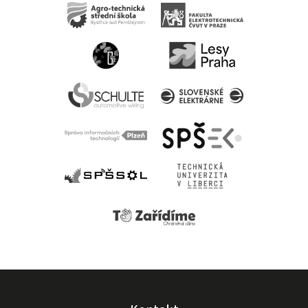
jsme se
obratili na
firmu
gravipro,
která nám
vysvětlila jak
vše funguje,
jak přistroj
používat a
snažila se
nám pomoci
situaci
vyřešit, ale
zjistili, že je
problém ve
stroji. Což
nakonec
vyustilo k
vrácení
stroje
původnímu
prodejci a
nákupu