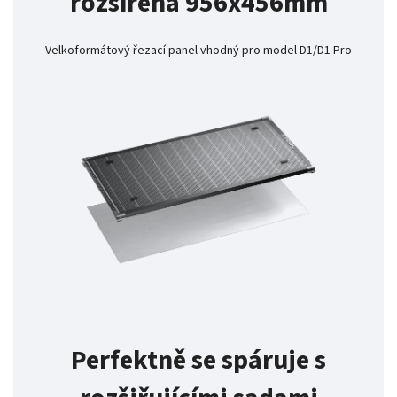
rozšířená 956x456mm
Velkoformátový řezací panel vhodný pro model D1/D1 Pro
Perfektně se spáruje s