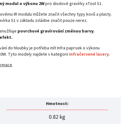
ený modul o výkonu 2W
pro diodové gravírky xTool S1.
kovému IR modulu můžete značit všechny typy kovů a plasty.
vírka S1 v základu zvládne značit pouze nerez.
umožňuje
povrchové gravírování změnou barvy.
efekt.
vání do hloubky je potřeba mít Infra paprsek o výkonu
20W. Tyto modely najdete v kategorii
Infračervené lasery.
formace
Hmotnost
:
0.82 kg