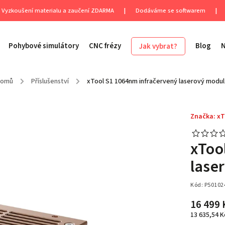
Vyzkoušení materialu a zaučení ZDARMA
|
Dodáváme se softwarem
|
Pohybové simulátory
CNC frézy
Blog
Jak vybrat?
omů
/
Příslušenství
/
xTool S1 1064nm infračervený laserový modul
Značka:
xT
xToo
lase
Kód:
P50102
16 499 
13 635,54 