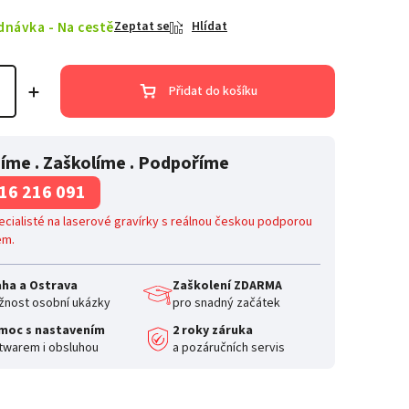
dnávka - Na cestě
Zeptat se
Hlídat
Přidat do košíku
íme . Zaškolíme . Podpoříme
16 216 091
cialisté na laserové gravírky s reálnou českou podporou
em.
aha a Ostrava
Zaškolení ZDARMA
nost osobní ukázky
pro snadný začátek
moc s nastavením
2 roky záruka
twarem i obsluhou
a pozáručních servis