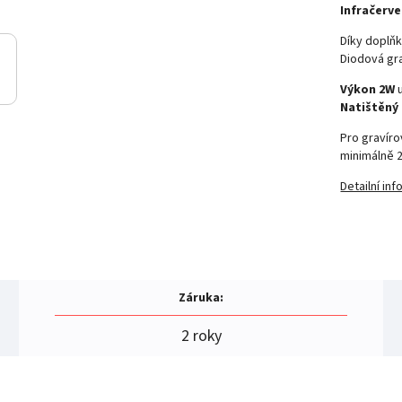
Infračerv
Díky doplň
Diodová gra
Výkon 2W
Natištěný 
Pro gravíro
minimálně 
Detailní in
Záruka
:
2 roky