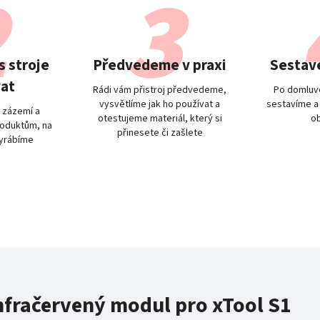
 stroje
Předvedeme v praxi
Sestave
at
Rádi vám přistroj předvedeme,
Po domluvě
vysvětlíme jak ho používat a
sestavíme a
 zázemí a
otestujeme materiál, který si
o
oduktům, na
přinesete či zašlete
vyrábíme
nfračervený modul pro xTool S1