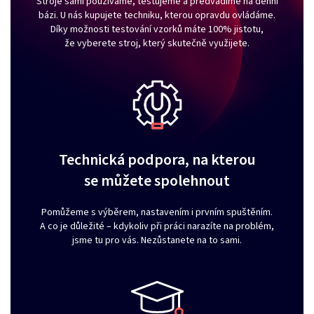
Stroje sami používáme, testujeme a předvádíme na denní
bázi. U nás kupujete techniku, kterou opravdu ovládáme.
Díky možnosti testování vzorků máte 100% jistotu,
že vyberete stroj, který skutečně využijete.
Technická podpora, na kterou
se můžete spolehnout
Pomůžeme s výběrem, nastavením i prvním spuštěním.
A co je důležité – kdykoliv při práci narazíte na problém,
jsme tu pro vás. Nezůstanete na to sami.