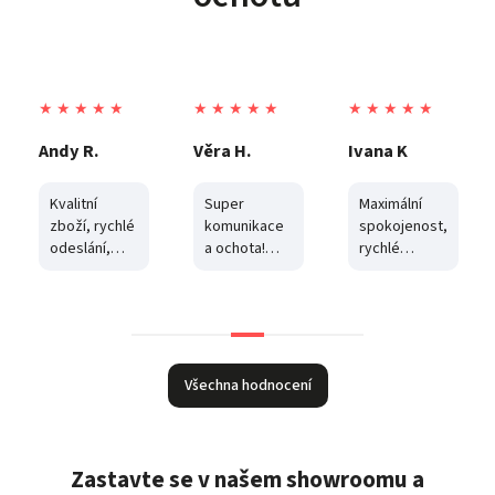
★ ★ ★ ★ ★
★ ★ ★ ★ ★
★ ★ ★ ★ ★
Andy R.
Věra H.
Ivana K
Kvalitní
Super
Maximální
zboží, rychlé
komunikace
spokojenost,
odeslání,
a ochota!
rychlé
vstřícnost,
Balíček jsem
dodání, cena
komunikace.
vyzvedla z
a
boxu, byl
komunikace.
poškozený a
Děkuji
část zboží
byla
Všechna hodnocení
odcizena.
Tento
obchod mi
odcizené
Zastavte se v našem showroomu a
zboží