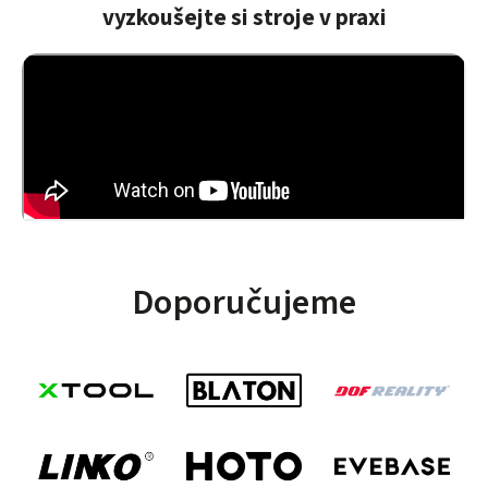
vyzkoušejte si stroje v praxi
obratem
poslal znovu
bez
poplatku!!!
Děkuji!
Doporučujeme