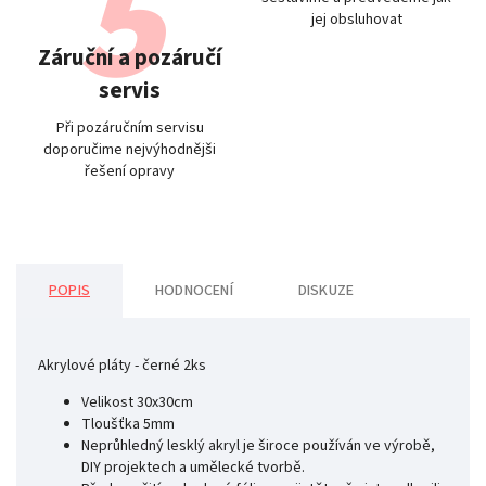
jej obsluhovat
Záruční a pozáručí
servis
Při pozáručním servisu
doporučime nejvýhodnějši
řešení opravy
POPIS
HODNOCENÍ
DISKUZE
Akrylové pláty - černé 2ks
Velikost 30x30cm
Tloušťka 5mm
Neprůhledný lesklý akryl je široce používán ve výrobě,
DIY projektech a umělecké tvorbě.