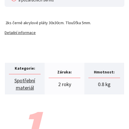
a pozáručních servis
2ks černé akrylové pláty 30x30cm. Tloušťka 5mm.
Detailní informace
Kategorie
:
Záruka
:
Hmotnost
:
Spotřební
2 roky
0.8 kg
materiál