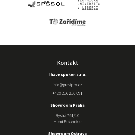
Kontakt
I have spoken s.r.o.
info
@
gravipro.cz
+420 216 216 091
Showroom Praha
Bystrá 761/10
Horní Počernice
Showroom Ostrava