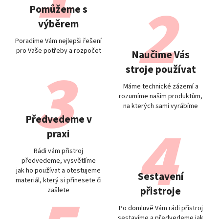
Pomůžeme s
výběrem
Poradíme Vám nejlepši řešení
pro Vaše potřeby a rozpočet
Naučime Vás
stroje používat
Máme technické zázemí a
rozumíme našim produktům,
na kterých sami vyrábíme
Předvedeme v
praxi
Rádi vám přistroj
předvedeme, vysvětlíme
jak ho používat a otestujeme
Sestavení
materiál, který si přinesete či
přistroje
zašlete
Po domluvě Vám rádi přístroj
sestavíme a předvedeme jak