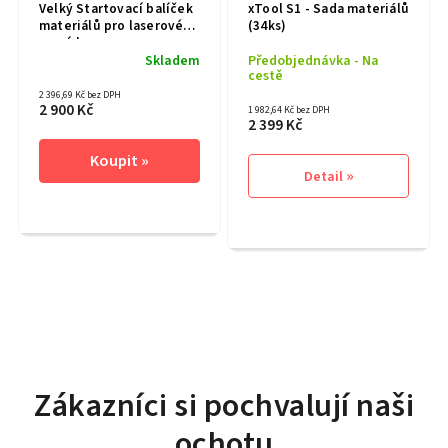
Velký Startovací balíček
xTool S1 - Sada materiálů
materiálů pro laserové
(34ks)
gravírky
Skladem
Předobjednávka - Na
cestě
2 396,69 Kč bez DPH
2 900 Kč
1 982,64 Kč bez DPH
2 399 Kč
Detail
Zákazníci si pochvalují naši
ochotu