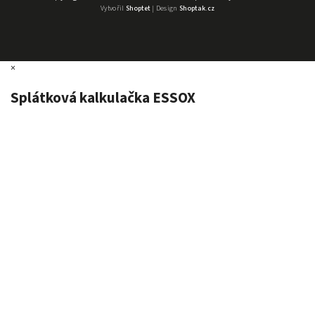
Vytvořil
Shoptet
| Design
Shoptak.cz
×
Splátková kalkulačka ESSOX