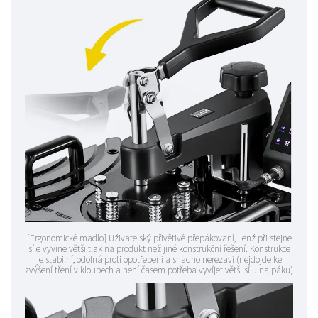
[Ergonomické madlo] Uživatelský přivětivé přepákovaní, jenž při stejne
síle vyvine větši tlak na produkt než jiné konstrukční řešení. Konstrukce
je stabilní, odolná proti opotřebení a snadno nerezaví (nejdojde ke
zvýšení tření v kloubech a není časem potřeba vyvíjet větši sílu na páku)