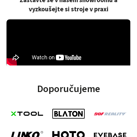
zboží
vyzkoušejte si stroje v praxi
obratem
poslal znovu
bez
poplatku!!!
Děkuji!
Doporučujeme