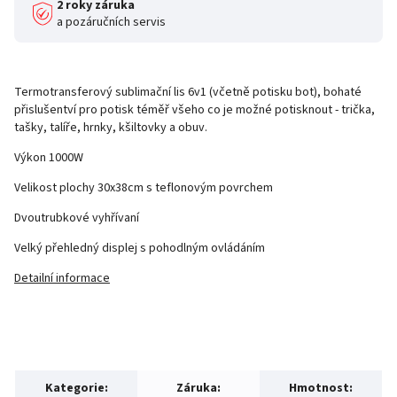
2 roky záruka
a pozáručních servis
Termotransferový sublimační lis 6v1 (včetně potisku bot), bohaté
přislušentví pro potisk téměř všeho co je možné potisknout - trička,
tašky, talíře, hrnky, kšiltovky a obuv.
Výkon 1000W
Velikost plochy 30x38cm s teflonovým povrchem
Dvoutrubkové vyhřívaní
Velký přehledný displej s pohodlným ovládáním
Detailní informace
Kategorie
:
Záruka
:
Hmotnost
: