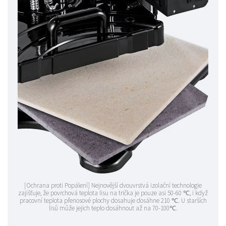
[Ochrana proti Popálení] Nejnovější dvouvrstvá izolační technologie
zajišťuje, že povrchová teplota lisu na trička je pouze asi 50-60 ℃, i když
pracovní teplota přenosové plochy dosahuje dosáhne 210 ℃. U starších
lisů může jejich teplo dosáhnout až na 70-100℃.