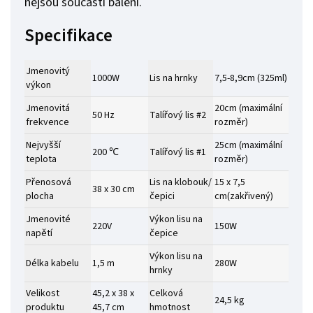
nejsou součástí balení.
Specifikace
Jmenovitý
1000W
Lis na hrnky
7,5-8,9cm (325ml)
výkon
Jmenovitá
20cm (maximální
50 Hz
Talířový lis #2
frekvence
rozměr)
Nejvyšší
25cm (maximální
200 ℃
Talířový lis #1
teplota
rozměr)
Přenosová
Lis na klobouk/
15 x 7,5
38 x 30 cm
plocha
čepici
cm(zakřivený)
Jmenovité
Výkon lisu na
220V
150W
napětí
čepice
Výkon lisu na
Délka kabelu
1,5 m
280W
hrnky
Velikost
45,2 x 38 x
Celková
24,5 kg
produktu
45,7 cm
hmotnost