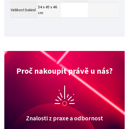
54 x 45 x 46
Velikost balení
cm
Proč nakoupit právě u nás?
Znalosti z praxe a odbornost