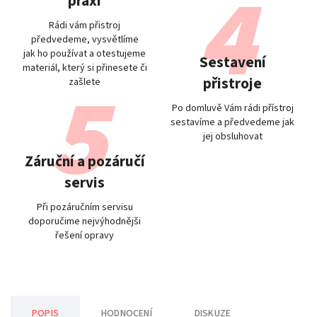
praxi
Rádi vám přistroj
předvedeme, vysvětlíme
jak ho používat a otestujeme
Sestavení
materiál, který si přinesete či
přistroje
zašlete
Po domluvě Vám rádi přístroj
sestavíme a předvedeme jak
jej obsluhovat
Záruční a pozáručí
servis
Při pozáručním servisu
doporučime nejvýhodnějši
řešení opravy
POPIS
HODNOCENÍ
DISKUZE