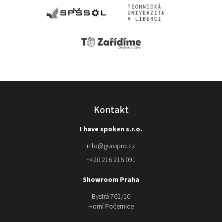
Kontakt
I have spoken s.r.o.
info
@
gravipro.cz
+420 216 216 091
Showroom Praha
Bystrá 761/10
Horní Počernice