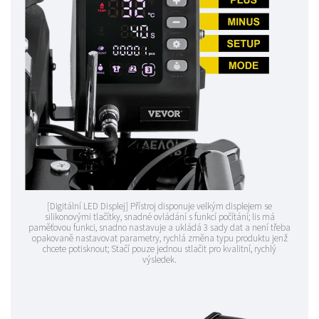
[Digitální LED Displej] Přístroj disponuje velkým displejem se
silikonovými tlačítky, snadné ovládání s funkcí počítání; lis má
paměťovou funkci, snadno nastavuje a ukládá 3 sady dat a není třeba
opakovaně nastavovat parametry, rychlá změna typu produktu jenž
chcete potisknout; Stačí pouze jednou stlačit pro kvalitní, rychlý
výsledek.