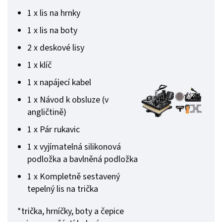
1 x lis na hrnky
1 x lis na boty
2 x deskové lisy
1 x klíč
1 x napájecí kabel
1 x Návod k obsluze (v
angličtině)
1 x Pár rukavic
1 x vyjímatelná silikonová
podložka a bavlněná podložka
1 x Kompletně sestavený
tepelný lis na trička
*trička, hrníčky, boty a čepice