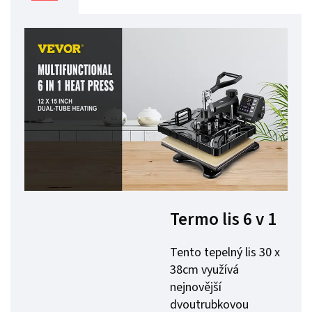
Termo lis 6 v 1
Tento tepelný lis 30 x
38cm využívá
nejnovější
dvoutrubkovou