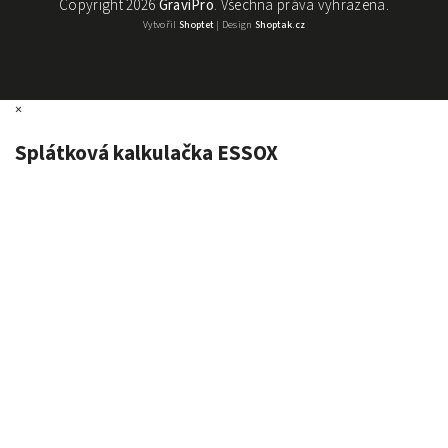
Copyright 2026
GraviPro
. Všechna práva vyhrazena.
Vytvořil
Shoptet
| Design
Shoptak.cz
×
Splátková kalkulačka ESSOX