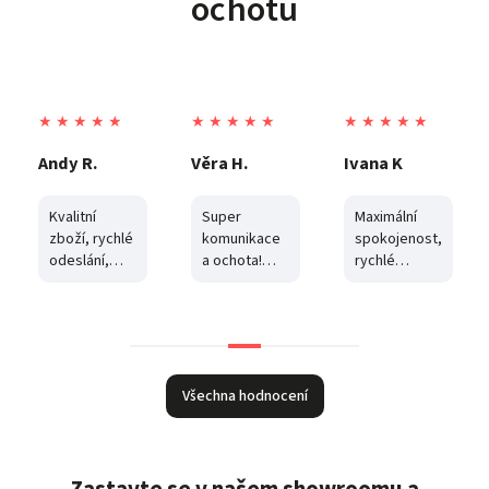
ochotu
★ ★ ★ ★ ★
★ ★ ★ ★ ★
★ ★ ★ ★ ★
Andy R.
Věra H.
Ivana K
Kvalitní
Super
Maximální
zboží, rychlé
komunikace
spokojenost,
odeslání,
a ochota!
rychlé
vstřícnost,
Balíček jsem
dodání, cena
komunikace.
vyzvedla z
a
boxu, byl
komunikace.
poškozený a
Děkuji
část zboží
byla
Všechna hodnocení
odcizena.
Tento
obchod mi
odcizené
Zastavte se v našem showroomu a