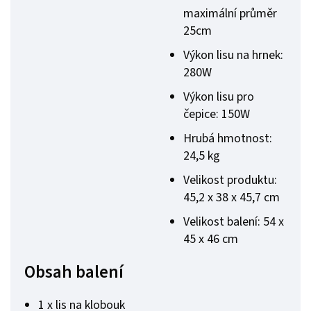
maximální průměr
25cm
Výkon lisu na hrnek:
280W
Výkon lisu pro
čepice: 150W
Hrubá hmotnost:
24,5 kg
Velikost produktu:
45,2 x 38 x 45,7 cm
Velikost balení: 54 x
45 x 46 cm
Obsah balení
1 x lis na klobouk