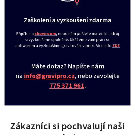
Zaškolení a vyzkoušení zdarma
Přijďte na
showroom
, nebo nám pošlete materiál – stroj
si vyzkoušíme společně. Ukážeme vám práci se
softwarem a vyzkoušíme gravírování v praxi. Více info
ZDE
Máte dotaz? Napište nám
na
info@gravipro.cz
, nebo zavolejte
775 371 961
.
Zákazníci si pochvalují naši