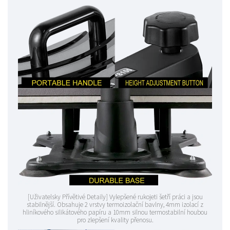
[Uživatelsky Přívětivé Detaily] Vylepšené rukojeti šetří práci a jsou
stabilnější. Obsahuje 2 vrstvy termoizolační bavlny, 4mm izolací z
hliníkového silikátového papíru a 10mm silnou termostabilní houbou
pro zlepšení kvality přenosu.