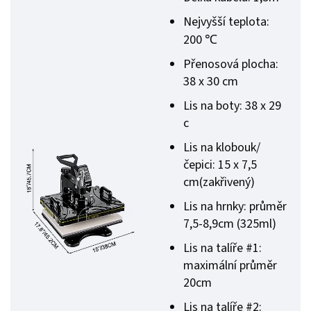
Nejvyšší teplota:
200 ℃
Přenosová plocha:
38 x 30 cm
Lis na boty: 38 x 29
c
Lis na klobouk/
čepici: 15 x 7,5
cm(zakřivený)
Lis na hrnky: průměr
7,5-8,9cm (325ml)
Lis na talíře #1:
maximální průměr
20cm
Lis na talíře #2: