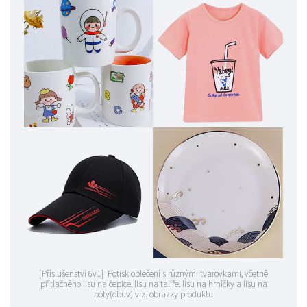
[Příslušenství 6v1] Potisk oblečení s různými tvarovkami, včetně
přítlačného lisu na čepice, lisu na talíře, lisu na hrníčky a lisu na
boty(obuv) viz. obrazky produktu