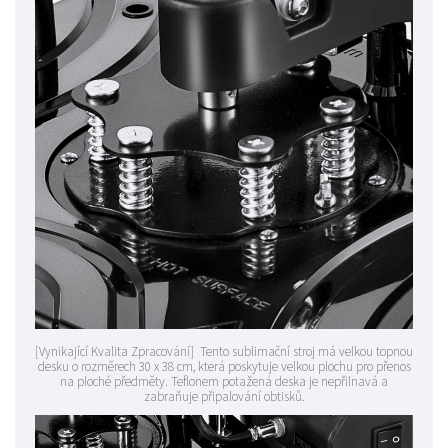
[Vynikající Kvalita Zpracování] Tento sublimační stroj má velkou topnou
desku o rozměrech 30 x 38 cm, která poskytuje velkou plochu pro přenos
na ploché předměty. Teflonem potažená deska je nepřilnavá a
zabraňuje připalování obtisků.