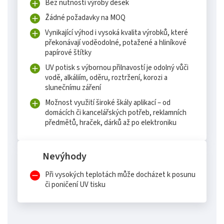
Bez nutnosti výroby desek
Žádné požadavky na MOQ
Vynikající výhod i vysoká kvalita výrobků, které
překonávají voděodolné, potažené a hliníkové
papírové štítky
UV potisk s výbornou přilnavostí je odolný vůči
vodě, alkáliím, oděru, roztržení, korozi a
slunečnímu záření
Možnost využití široké škály aplikací – od
domácích či kancelářských potřeb, reklamních
předmětů, hraček, dárků až po elektroniku
Nevýhody
Při vysokých teplotách může docházet k posunu
či poničení UV tisku