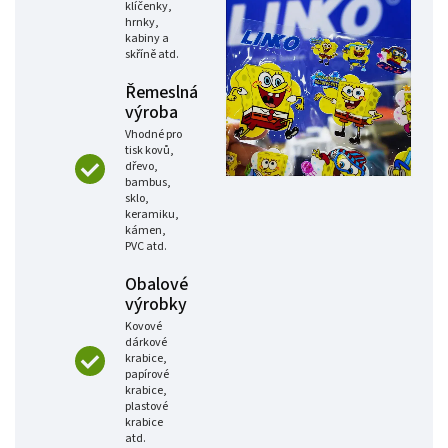
klíčenky,
hrnky,
kabiny a
skříně atd.
Řemeslná
výroba
Vhodné pro
tisk kovů,
dřevo,
bambus,
sklo,
keramiku,
kámen,
PVC atd.
Obalové
výrobky
Kovové
dárkové
krabice,
papírové
krabice,
plastové
krabice
atd.