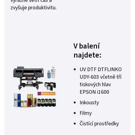
výrazně šetří čas a
zvyšuje produktivitu.
V balení
najdete:
UV DTF DTFLINKO
UDY-603 včetně tří
tiskových hlav
EPSON i1600
Inkousty
Filmy
Čistící prostředky