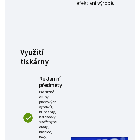
efektivní výrobě.
Využití
tiskárny
Reklamní
předměty
Pro různé
druhy
plastových
výrobků,
billboardy,
notebooky
s koženými
obaly,
krabice,
boxy,