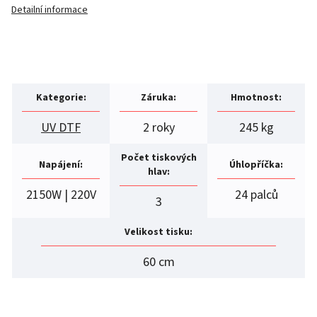
Detailní informace
Kategorie
:
Záruka
:
Hmotnost
:
UV DTF
2 roky
245 kg
Počet tiskových
Napájení
:
Úhlopříčka
:
hlav
:
2150W | 220V
24 palců
3
Velikost tisku
:
60 cm