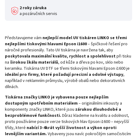
2 roky záruka
a pozáručních servis
Představujeme vám
nejlepší model
UV tiskáren LINKO se třemi
nejlepšími tiskovými hlavami Epson i1600
– špičkové řešení pro
náročné profesionály. Tato UV tiskárna je navržena tak, aby
poskytovala maximální kvalitu, rychlost a spolehlivost
při tisku
na
širokou škálu materiálů
, od kůže a dřeva po kov, sklo nebo
keramiku. Tiskárna UV DTF se třemi tiskovými hlavami Epson i1600 je
ideální pro firmy, které požadují precizní a odolné výstupy
,
například v reklamním průmyslu, výrobě obalů nebo dekorativních
dílnách.
Tiskárna značky LINKO je vybavena pouze nejlepším
dostupným spotřebním materiálem
– originálními inkousty a
komponenty značky LINKO, které jsou
zárukou dlouhodobé a
bezproblémové funkčnosti.
Důraz klademe na kvalitu a odolnost,
proto používáme pouze verze tiskových hlav Epson i1600 – nejvyšší
třídy, které
nabízí 3-4krát vyšší životnost a výkon oproti
levnějším variantám.
Vybaveny jsou navíc pokročilým samočisticím