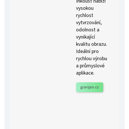
Inkoust nabízí
vysokou
rychlost
vytvrzování,
odolnost a
vynikající
kvalitu obrazu.
Ideální pro
rychlou výrobu
a průmyslové
aplikace.
gravipro.cz