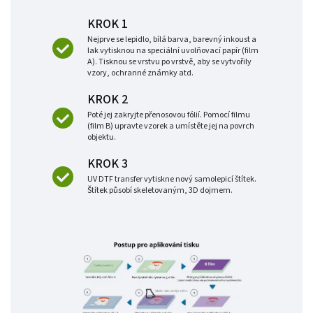
KROK 1
Nejprve se lepidlo, bílá barva, barevný inkoust a
lak vytisknou na speciální uvolňovací papír (film
A). Tisknou se vrstvu po vrstvě, aby se vytvořily
vzory, ochranné známky atd.
KROK 2
Poté jej zakryjte přenosovou fólií. Pomocí filmu
(film B) upravte vzorek a umístěte jej na povrch
objektu.
KROK 3
UV DTF transfer vytiskne nový samolepicí štítek.
Štítek působí skeletovaným, 3D dojmem.