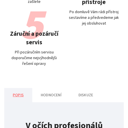
přistroje
zašlete
Po domluvě Vám rádi přístroj
sestavíme a předvedeme jak
jej obsluhovat
Záruční a pozáručí
servis
Při pozáručním servisu
doporučime nejvýhodnějši
řešení opravy
POPIS
HODNOCENÍ
DISKUZE
V očích profesionálů