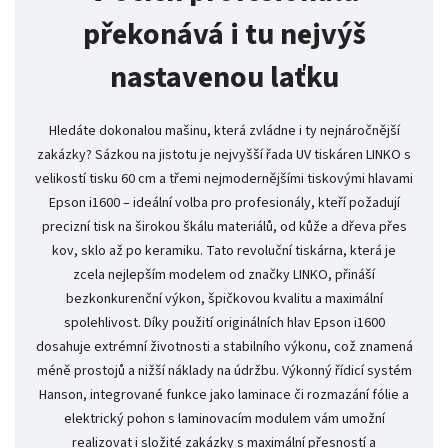
překonává i tu nejvýš
nastavenou laťku
Hledáte dokonalou mašinu, která zvládne i ty nejnáročnější
zakázky? Sázkou na jistotu je nejvyšší řada UV tiskáren LINKO s
velikostí tisku 60 cm a třemi nejmodernějšími tiskovými hlavami
Epson i1600 – ideální volba pro profesionály, kteří požadují
precizní tisk na širokou škálu materiálů, od kůže a dřeva přes
kov, sklo až po keramiku. Tato revoluční tiskárna, která je
zcela nejlepším modelem od značky LINKO, přináší
bezkonkurenční výkon, špičkovou kvalitu a maximální
spolehlivost. Díky použití originálních hlav Epson i1600
dosahuje extrémní životnosti a stabilního výkonu, což znamená
méně prostojů a nižší náklady na údržbu. Výkonný řídicí systém
Hanson, integrované funkce jako laminace či rozmazání fólie a
elektrický pohon s laminovacím modulem vám umožní
realizovat i složité zakázky s maximální přesností a