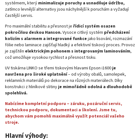
systémem, který
minimalizuje poruchy a usnadňuje údržbu,
zatímco levnější alternativy jsou náchylnější k poruchám a vyžadují
častější servis.
Pro maximální stabilitu a přesnost je
řídicí systém osazen
pokročilou deskou Hanson.
Vysoce citlivý systém
předcházení
kolizím s alarmem a integrované funkce
jako lisování, rozmazání
fólie nebo laminace zajišťují hladký a efektivní tiskový proces. Provoz
je zajištěn
elektrickým pohonem s integrovaným laminováním
,
což umožňuje vysokou rychlost a přesnost tisku.
UV tiskárna LINKO se třemi tiskovými hlavami Epson i1600
je
navržena pro široké uplatnění
– od výroby obalů, samolepek,
reklamních materiálů po dekorace na různých materiálech. Díky
konstrukci z hliníkové slitiny
je mimořádně odolná a dlouhodobě
spolehlivá.
Nabízíme kompletní podporu – záruku, pozáruční servis,
technickou podporu, dokumentaci a školení. Jsme tu,
abychom vám pomohli maximálně využít potenciál vašeho
stroje.
Hlavní výhody: