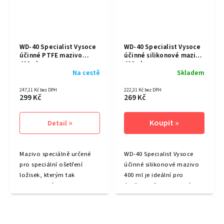
WD-40 Specialist Vysoce
WD-40 Specialist Vysoce
účinné PTFE mazivo
účinné silikonové mazivo
400ml
400ml
Na cestě
Skladem
247,11 Kč bez DPH
222,31 Kč bez DPH
299 Kč
269 Kč
Detail
Mazivo speciálně určené
WD-40 Specialist Vysoce
pro speciální ošetření
účinné silikonové mazivo
ložisek, kterým tak
400 ml je ideální pro
poskytne výbornou
údržbu vašich laserových
ochranu. Poskytuje
gravírek, řezaček a CNC
vynikající mazací
strojů. Poskytuje vynikající
vlastnosti, minimalizuje
mazací vlastnosti, chrání