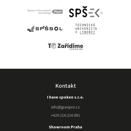
používat a
snažila se
nám pomoci
situaci
vyřešit, ale
zjistili, že je
problém ve
stroji. Což
nakonec
vyustilo k
vrácení
stroje
původnímu
prodejci a
nákupu
Kontakt
kvalitnější
značky u
I have spoken s.r.o.
gravipro.
Stroj nám
info
@
gravipro.cz
složili a
+420 216 216 091
kdykoli
potřebujeme
Showroom Praha
poradit s