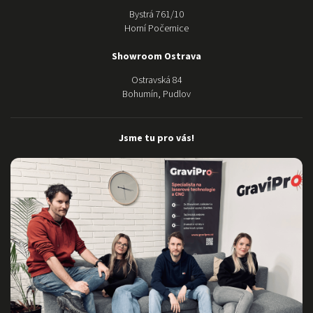
nastavením
Bystrá 761/10
jsou mili a k
Horní Počernice
dispozici. O
samotném
Showroom Ostrava
stroji ani
Ostravská 84
nemluvím,
Bohumín, Pudlov
nádhera:)
Moc Vám
děkujeme za
Jsme tu pro vás!
dokonalý
servis a
pomoc.