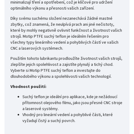
minimalizují tření a opotřebení, což je klíčové pro udržení
optimálního výkonu a přesnosti vašich zařízení.
Díky svému suchému složení nezanechává žádné mastné
zbytky, což znamená, že neulpívá prach ani jiné nečistoty,
které by mohly negativně ovlivnit funkčnost a životnost vašich
strojů. Motip PTFE suchý teflon je ideálním řešením pro
všechny typy lineárního vedení a pohyblivých částí ve vašich
CNC a laserových systémech.
Použitím tohoto lubrikantu prodloužíte životnost vašich strojů,
zlepšíte jejich spolehlivost a zajistíte plynulý a tichý chod.
Vyberte si Motip PTFE suchý teflon a investujte do
dlouhodobého výkonu a spolehlivosti vašich technologií.
Vhodnost použití:
Suchý teflon je ideální pro aplikace, kde je nežádoucí
přítomnost olejového filmu, jako jsou přesné CNC stroje
a laserové systémy.
Vhodný pro lineární vedení a pohyblivé části, které
vyžadují čistý a suchý povrch.