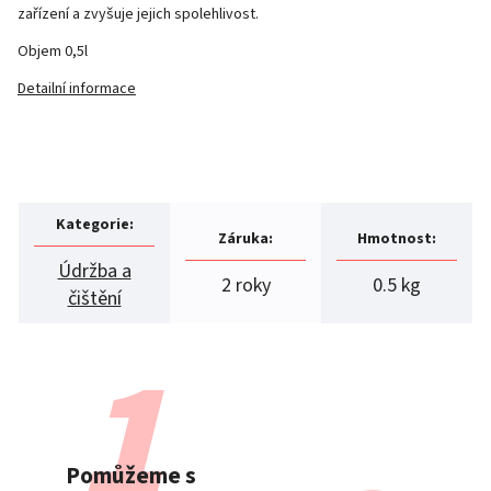
zařízení a zvyšuje jejich spolehlivost.
Objem 0,5l
Detailní informace
Kategorie
:
Záruka
:
Hmotnost
:
Údržba a
2 roky
0.5 kg
čištění
Pomůžeme s