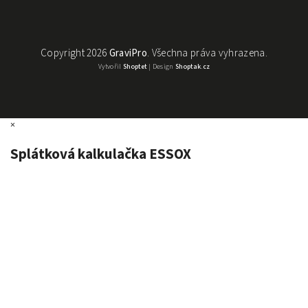
Copyright 2026
GraviPro
. Všechna práva vyhrazena.
Vytvořil
Shoptet
| Design
Shoptak.cz
×
Splátková kalkulačka ESSOX