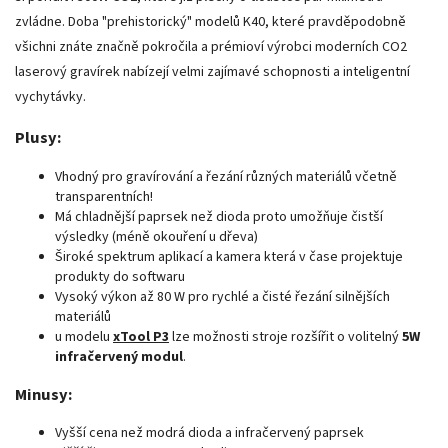
zvládne. Doba "prehistorický" modelů K40, které pravděpodobně
všichni znáte značně pokročila a prémioví výrobci moderních CO2
laserový gravírek nabízejí velmi zajímavé schopnosti a inteligentní
vychytávky.
Plusy:
Vhodný pro gravírování a řezání různých materiálů včetně
transparentních!
Má chladnější paprsek než dioda proto umožňuje čistší
výsledky (méně okouření u dřeva)
Široké spektrum aplikací a kamera která v čase projektuje
produkty do softwaru
Vysoký výkon až 80 W pro rychlé a čisté řezání silnějších
materiálů
u modelu
xTool P3
lze možnosti stroje rozšířit o volitelný
5W
infračervený modul
.
Minusy:
Vyšší cena než modrá dioda a infračervený paprsek