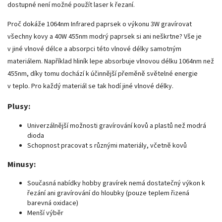
dostupné není možné použít laser k řezaní.
Proč dokáže 1064nm Infrared paprsek o výkonu 3W gravírovat
všechny kovy a 40W 455nm modrý paprsek si ani neškrtne? Vše je
v jiné vlnové délce a absorpci této vlnové délky samotným
materiálem. Například hliník lepe absorbuje vlnovou délku 1064nm než
455nm, díky tomu dochází k účinnější přeměně světelné energie
v teplo. Pro každý materiál se tak hodí jiné vlnové délky.
Plusy:
Univerzálnější možnosti gravírování kovů a plastů než modrá
dioda
Schopnost pracovat s různými materiály, včetně kovů
Minusy:
Současná nabídky hobby gravírek nemá dostatečný výkon k
řezání ani gravírování do hloubky (pouze teplem řizená
barevná oxidace)
Menší výběr