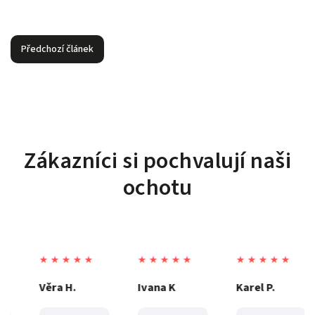
Předchozí článek
Zákazníci si pochvalují naši
ochotu
★ ★ ★ ★ ★
★ ★ ★ ★ ★
★ ★ ★ ★ ★
Věra H.
Ivana K
Karel P.