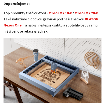
Doporučujeme:
Top produkty značky xtool -
xTool M2 10W
a
xTool M2 20W
.
Také nabízíme diodovou gravírku pod naší značkou
BLATON
Nexus One
. Ta nabízí nejlepší kvalitu a spolehlivost v rámci
nižší cenové relace gravírek.