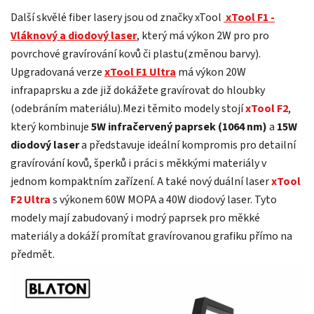
Další skvělé fiber lasery jsou od značky xTool
xTool F1 -
Vláknový a diodový laser
, který má výkon 2W pro pro
povrchové gravírování kovů či plastu(změnou barvy).
Upgradovaná verze
xTool F1 Ultra
má výkon 20W
infrapaprsku a zde již dokážete gravírovat do hloubky
(odebráním materiálu).Mezi těmito modely stojí
xTool F2
,
který kombinuje
5W infračervený paprsek (1064 nm)
a
15W
diodový laser
a představuje ideální kompromis pro detailní
gravírování kovů, šperků i práci s měkkými materiály v
jednom kompaktním zařízení. A také nový duální laser
xTool
F2 Ultra
s výkonem 60W MOPA a 40W diodový laser. Tyto
modely mají zabudovaný i modrý paprsek pro měkké
materiály a dokáží promítat gravírovanou grafiku přímo na
předmět.