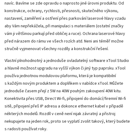
navíc. Bavíme se zde opravdu o naprosto jiné úrovni produktu. Od
konstrukce, ochrany, rychlosti, přesnosti, skutečného výkonu,
nastavení, zaměření a ostření přes parkování laserové hlavy vzadu
aby Vám nepřekážela, při manipulaci s materiálem (ostatní značky
vám ji většinou parkují před obličej a ruce). Ochrana laserové hlavy
před nárazem do rámu ve všech rozích atd. Neni ani téměř možne
stručně vyjmenovat všechny rozdíly a konstrukční řešení.
Vlastní plnohodnotný a jednoduše ovladatelný software xTool Studio
a hlavně možnost upgradu na vyšší výkon či jiný typ paprsku. xTool
používa jednotnou modulovou plaformu, která je kompatibilní
s každým novým produktem a doplňkem v nabídce xTool. Můžete
jednoduše časem přejí z 5W na 40W pouhým zakoupení 40W kitu.
Konektivita přes USB, Direct Wi-fi, připojení do domácí/firemní Wi-fi
sitě, připojení přeš IP adresu a dokonce ethernet kabel v připadě
nékterých modelů. Rozdíl v ceně není nijak závratný a přistroj
nekupujete na jeden rok, proto se vyplatí zvolit takový, který budete
s radosti používat roky.