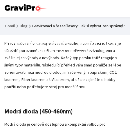
Domů
/
Blog
/
Gravírovací a řezací lasery: Jak si vybrat ten správný?
Gravírovací a řezací lasery: Jak si
Při rozhodování o zakoupení gravírovacího, nebo řezacího laseru je
Jak vybrat gravírku?
důležité porozumět rozdílům mezi jednotlivými technologiemi a
vybrat ten správný?
zvážit jejich výhody a nevýhody. Každý typ parsku totiž reaguje s
jinými typy materiálu. Následující přehled vám snad pomůže se lépe
zorientovat mezi modrou diodou, infračerveným paprskem, CO2
laserem, Fiber laserem a UV laserem, ať už se zajímáte o hobby
použití nebo potřebujete stroj pro menší firmu.
Modrá dioda (450-460nm)
Modrá dioda je cenově dostupnou a kompaktní volbou pro