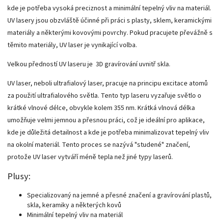
kde je potřeba vysoká preciznost a minimální tepelný vliv na materiál.
UV lasery jsou obzvláště účinné při práci s plasty, sklem, keramickými
materiály a některými kovovými povrchy. Pokud pracujete převážně s
těmito materiály, UV laser je vynikající volba.
Velkou předností UV laseru je 3D gravírování uvnitř skla.
UV laser, neboli ultrafialový laser, pracuje na principu excitace atomů
za použití ultrafialového světla. Tento typ laseru vyzařuje světlo o
krátké vlnové délce, obvykle kolem 355 nm. Krátká vlnová délka
umožňuje velmi jemnou a přesnou práci, což je ideální pro aplikace,
kde je důležitá detailnost a kde je potřeba minimalizovat tepelný vliv
na okolní materiál. Tento proces se nazývá "studené" značení,
protože UV laser vytváří méně tepla než jiné typy laserů.
Plusy:
Specializovaný na jemné a přesné značení a gravírování plastů,
skla, keramiky a některých kovů
Minimální tepelný vliv na materiál