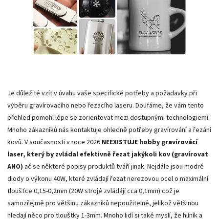
Je důležité vzít v úvahu vaše specifické potřeby a požadavky při
výběru gravírovacího nebo řezacího laseru. Doufáme, že vám tento
přehled pomohl lépe se zorientovat mezi dostupnými technologiemi.
Mnoho zákazníků nás kontaktuje ohledně potřeby gravírování a řezání
kovů. V současnosti v roce 2026
NEEXISTUJE hobby gravírovácí
laser, který by zvládal efektivně
řezat jakýkoli kov (gravírovat
ANO)
ač se některé popisy produktů tváří jinak. Nejdále jsou modré
diody o výkonu 40W, které zvládají řezat nerezovou ocel o maximální
tloušťce 0,15-0,2mm (20W strojé zvládájí cca 0,1mm) což je
samozřejmě pro většinu zákazníků nepoužitelné, jelikož většinou
hledají něco pro tlouštky 1-3mm. Mnoho lidí si také myslí, že hlíník a