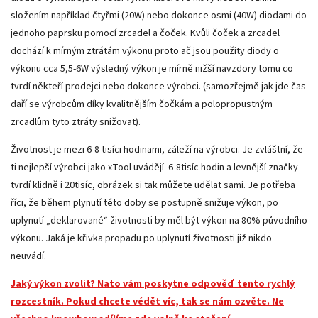
složením například čtyřmi (20W) nebo dokonce osmi (40W) diodami do
jednoho paprsku pomocí zrcadel a čoček. Kvůli čoček a zrcadel
dochází k mírným ztrátám výkonu proto ač jsou použity diody o
výkonu cca 5,5-6W výsledný výkon je mírně nižší navzdory tomu co
tvrdí někteří prodejci nebo dokonce výrobci. (samozřejmě jak jde čas
daří se výrobcům díky kvalitnějším čočkám a polopropustným
zrcadlům tyto ztráty snižovat).
Životnost je mezi 6-8 tisíci hodinami, záleží na výrobci. Je zvláštní, že
ti nejlepší výrobci jako xTool uvádějí 6-8tisíc hodin a levnější značky
tvrdí klidně i 20tisíc, obrázek si tak můžete udělat sami. Je potřeba
říci, že během plynutí této doby se postupně snižuje výkon, po
uplynutí „deklarované“ životnosti by měl být výkon na 80% původního
výkonu. Jaká je křivka propadu po uplynutí životnosti již nikdo
neuvádí.
Jaký výkon zvolit? Nato vám poskytne odpověď tento rychlý
rozcestník. Pokud chcete védět víc, tak se nám ozvěte. Ne