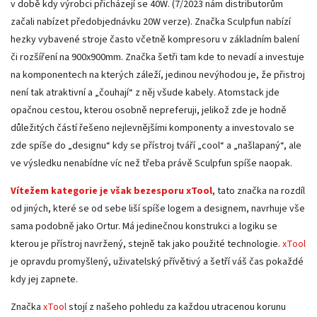
v době kdy výrobci přicházejí se 40W. (7/2023 nám distributorům
začali nabízet předobjednávku 20W verze). Značka Sculpfun nabízí
hezky vybavené stroje často včetně kompresoru v základním balení
či rozšíření na 900x900mm. Značka šetři tam kde to nevadí a investuje
na komponentech na kterých záleží, jedinou nevýhodou je, že přistroj
není tak atraktivní a „čouhají“ z něj všude kabely. Atomstack jde
opačnou cestou, kterou osobně nepreferuji, jelikož zde je hodně
důležitých částí řešeno nejlevnějšími komponenty a investovalo se
zde spíše do „designu“ kdy se přístroj tváří „cool“ a „našlapaný“, ale
ve výsledku nenabídne víc než třeba právě Sculpfun spíše naopak.
Vítežem kategorie je však bezesporu xTool
, tato značka na rozdíl
od jiných, které se od sebe liší spíše logem a designem, navrhuje vše
sama podobně jako Ortur. Má jedinečnou konstrukci a logiku se
kterou je přístroj navržený, stejně tak jako použité technologie.
xTool
je opravdu promyšlený, uživatelský přívětivý a šetří váš čas pokaždé
kdy jej zapnete.
Značka
xTool
stojí z našeho pohledu za každou utracenou korunu