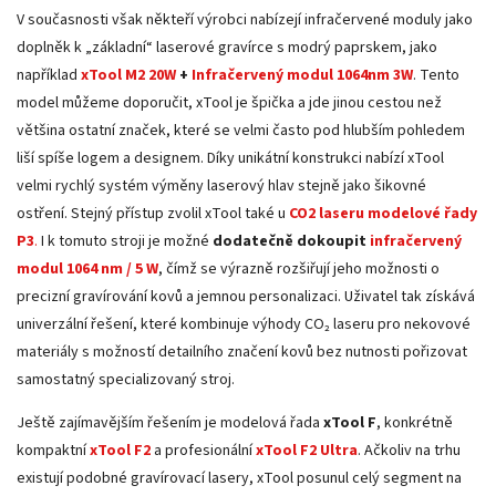
V současnosti však někteří výrobci nabízejí infračervené moduly jako
doplněk k „základní“ laserové gravírce s modrý paprskem, jako
například
xTool M2 20W
+
Infračervený modul 1064nm 3W
. Tento
model můžeme doporučit, xTool je špička a jde jinou cestou než
většina ostatní značek, které se velmi často pod hlubším pohledem
liší spíše logem a designem. Díky unikátní konstrukci nabízí xTool
velmi rychlý systém výměny laserový hlav stejně jako šikovné
ostření. Stejný přístup zvolil xTool také u
CO2 laseru modelové řady
P3
.
I k tomuto stroji je možné
dodatečně dokoupit
infračervený
modul 1064 nm / 5 W
, čímž se výrazně rozšiřují jeho možnosti o
precizní gravírování kovů a jemnou personalizaci. Uživatel tak získává
univerzální řešení, které kombinuje výhody CO₂ laseru pro nekovové
materiály s možností detailního značení kovů bez nutnosti pořizovat
samostatný specializovaný stroj.
Ještě zajímavějším řešením je modelová řada
xTool F
, konkrétně
kompaktní
xTool F2
a profesionální
xTool F2 Ultra
. Ačkoliv na trhu
existují podobné gravírovací lasery, xTool posunul celý segment na