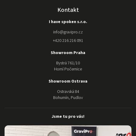
prodejci a
nákupu
Kontakt
kvalitnější
značky u
I have spoken s.r.o.
gravipro.
Stroj nám
info
@
gravipro.cz
složili a
+420 216 216 091
kdykoli
potřebujeme
Showroom Praha
poradit s
nastavením
Bystrá 761/10
jsou mili a k
Horní Počernice
dispozici. O
samotném
Showroom Ostrava
stroji ani
Ostravská 84
nemluvím,
Bohumín, Pudlov
nádhera:)
Moc Vám
děkujeme za
Jsme tu pro vás!
dokonalý
servis a
pomoc.