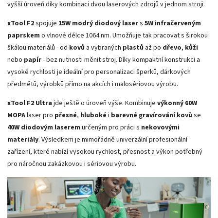
vyšší úroveň díky kombinaci dvou laserových zdrojů v jednom stroji.
xTool F2
spojuje
15W modrý diodový laser
s
5W infračerveným
paprskem
o vlnové délce 1064 nm. Umožňuje tak pracovat s širokou
škálou materiálů - od
kovů
a vybraných
plastů
až po
dřevo
,
kůži
nebo
papír
- bez nutnosti měnit stroj. Díky kompaktní konstrukci a
vysoké rychlosti je ideální pro personalizaci šperků, dárkových
předmětů, výrobků přímo na akcích i malosériovou výrobu.
xTool F2 Ultra
jde ještě o úroveň výše. Kombinuje
výkonný 60W
MOPA
laser pro
přesné
,
hluboké
i
barevné gravírování kovů
se
40W diodovým laserem
určeným pro práci s
nekovovými
materiály
. Výsledkem je mimořádně univerzální profesionální
zařízení, které nabízí vysokou rychlost, přesnost a výkon potřebný
pro náročnou zakázkovou i sériovou výrobu.