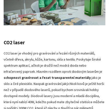
CO2 laser
CO2 laser je vhodný pro gravírování a řezání různých materiálů,
včetně dřeva, akrylu, kůže, kartonu, skla a textilu. Poskytuje široké
spektrum aplikací, ačkoli je dražší než modrá dioda nebo
infračervený paprsek. Hlavním rozdílem oproti diodovým laserům je
schopnost gravírovat a řezat transparentní materiály
jako je
sklo a čiré plexisklo. Naopak gravírování jakýchkoli kovů je ještě horši
než v případě diodového laserů, pokud bychom srovnávali hobby
dostupné modely. Diodové lasery jsou moderní a mladá disciplína,
která nyní nabízí 40W, kdežto pokud mate zbytečné statisíce můžete
si pořídit i 300W CO2, které již plechy o tloušťce pár milimetrů