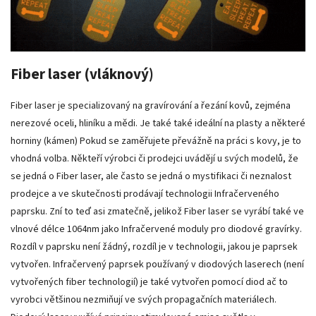
Fiber laser (vláknový)
Fiber laser je specializovaný na gravírování a řezání kovů, zejména
nerezové oceli, hliníku a mědi. Je také také ideální na plasty a některé
horniny (kámen) Pokud se zaměřujete převážně na práci s kovy, je to
vhodná volba. Někteří výrobci či prodejci uvádějí u svých modelů, že
se jedná o Fiber laser, ale často se jedná o mystifikaci či neznalost
prodejce a ve skutečnosti prodávají technologii Infračerveného
paprsku. Zní to teď asi zmatečně, jelikož Fiber laser se vyrábí také ve
vlnové délce 1064nm jako Infračervené moduly pro diodové gravírky.
Rozdíl v paprsku není žádný, rozdíl je v technologii, jakou je paprsek
vytvořen. Infračervený paprsek používaný v diodových laserech (není
vytvořených fiber technologií) je také vytvořen pomocí diod ač to
vyrobci většinou nezmiňují ve svých propagačních materiálech.