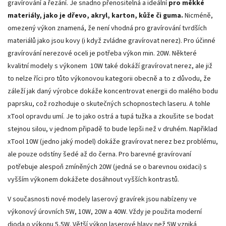
gravírování a řezání. Je snadno přenositelná a ideální
pro měkké
materiály, jako je dřevo, akryl, karton, kůže či guma.
Nicméně,
omezený výkon znamená, že není vhodná pro gravírování tvrdších
materiálů jako jsou kovy (i když zvládne gravírovat nerez). Pro účinné
gravírování nerezové oceli je potřeba výkon min. 20W. Některé
kvalitní modely s výkonem 10W také dokáží gravírovat nerez, ale již
to nelze říci pro tůto výkonovou kategorii obecně a to z důvodu, že
záleží jak daný výrobce dokáže koncentrovat energii do malého bodu
paprsku, což rozhoduje o skutečných schopnostech laseru. A tohle
xTool opravdu umí. Je to jako ostrá a tupá tužka a zkoušite se bodat
stejnou silou, v jednom připadě to bude lepši než v druhém. Napřiklad
xTool 10W (jedno jaký model) dokáže gravírovat nerez bez problému,
ale pouze odstíny šedé až do černa. Pro barevné gravírovaní
potřebuje alespoň zmíněných 20W (jedná se o barevnou oxidaci) s
vyšším výkonem dokážete dosáhnout vyšších kontrastů.
V současnosti nové modely laserový gravírek jsou nabízeny ve
výkonový úrovních 5W, 10W, 20W a 40W. Vždy je použita moderní
dioda o výkonu 5,5W. Větší výkon laserové hlavy než 5W vzniká