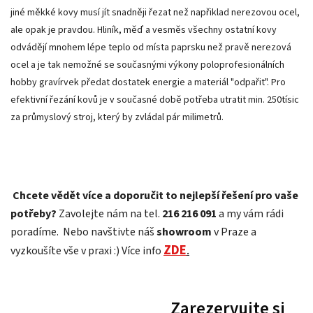
jiné měkké kovy musí jít snadněji řezat než napřiklad nerezovou ocel,
ale opak je pravdou. Hliník, měď a vesměs všechny ostatní kovy
odvádějí mnohem lépe teplo od místa paprsku než pravě nerezová
ocel a je tak nemožné se současnými výkony poloprofesionálních
hobby gravírvek předat dostatek energie a materiál "odpařit". Pro
efektivní řezání kovů je v současné době potřeba utratit min. 250tísic
za průmyslový stroj, který by zvládal pár milimetrů.
Chcete vědět více a doporučit to nejlepší řešení pro vaše
potřeby?
Zavolejte nám na tel.
216 216 091
a my vám rádi
poradíme.
Nebo navštivte náš
showroom
v Praze a
ZDE
.
vyzkoušíte vše v praxi :) Více info
Zarezervujte si