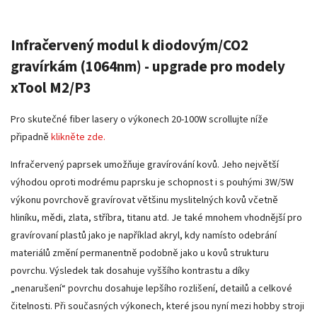
Infračervený modul k diodovým/CO2
gravírkám (1064nm) - upgrade pro modely
xTool M2/P3
Pro skutečné fiber lasery o výkonech 20-100W scrollujte níže
připadně
klikněte zde.
Infračervený paprsek umožňuje gravírování kovů. Jeho největší
výhodou oproti modrému paprsku je schopnost i s pouhými 3W/5W
výkonu povrchově gravírovat většinu myslitelných kovů včetně
hliníku, mědi, zlata, stříbra, titanu atd. Je také mnohem vhodnější pro
gravírovaní plastů jako je například akryl, kdy namísto odebrání
materiálů změní permanentně podobně jako u kovů strukturu
povrchu. Výsledek tak dosahuje vyššího kontrastu a díky
„nenarušení“ povrchu dosahuje lepšího rozlišení, detailů a celkové
čitelnosti. Při současných výkonech, které jsou nyní mezi hobby stroji