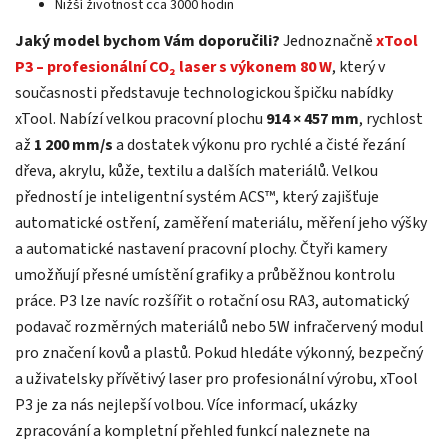
Nižší životnost cca 3000 hodin
Jaký model bychom Vám doporučili?
Jednoznačně
xTool
P3 – profesionální CO₂ laser s výkonem 80 W
, který v
současnosti představuje technologickou špičku nabídky
xTool. Nabízí velkou pracovní plochu
914 × 457 mm
, rychlost
až
1 200 mm/s
a dostatek výkonu pro rychlé a čisté řezání
dřeva, akrylu, kůže, textilu a dalších materiálů. Velkou
předností je inteligentní systém ACS™, který zajišťuje
automatické ostření, zaměření materiálu, měření jeho výšky
a automatické nastavení pracovní plochy. Čtyři kamery
umožňují přesné umístění grafiky a průběžnou kontrolu
práce. P3 lze navíc rozšířit o rotační osu RA3, automatický
podavač rozměrných materiálů nebo 5W infračervený modul
pro značení kovů a plastů. Pokud hledáte výkonný, bezpečný
a uživatelsky přívětivý laser pro profesionální výrobu, xTool
P3 je za nás nejlepší volbou. Více informací, ukázky
zpracování a kompletní přehled funkcí naleznete na