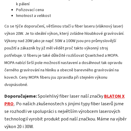
k pálení
Pořizovací cena
hmotnost a velikost
Co se týče doporučení, většinou stačí u fiber laseru (vláknový laser)
výkon 20W. Je to ideální výkon, který zvládne hloubkové gravírování.
Výkony nad 20W jako je např. 50W a 100W jsou pro průmyslovější
použití a zákazník by již měl vědět proč takto výkonný stroj
potřebuje. U fiberu je také důležité rozlišovat Qswitched a MOPA.
MOPA nabízí širší pole možností nastavení a dosáhnout tak opravdu
černého gravírování na hliníku a obecně barevného gravírování na
kovech. Ceny MOPA fiberu jsu zpravidla při stejném výkonu
dvojnásobné.
Doporučujeme:
Spolehlivý fiber laser naší značky
BLATON X
PRO
. Po našich zkušenostech s jinými typy fiber laserů jsme
se rozhodli ve spolupráci s největším výrobcem laserových
technologií vyrobit produkt pod naší značkou. Máme na výběr
výkon 20 i 30W.