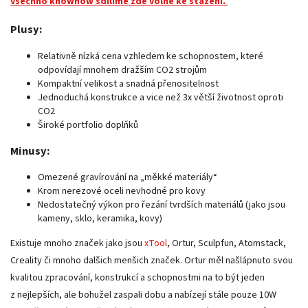
všechno knowhow sdílíme zde volně ke stažení.
Plusy:
Relativně nízká cena vzhledem ke schopnostem, které
odpovídají mnohem dražším CO2 strojům
Kompaktní velikost a snadná přenositelnost
Jednoduchá konstrukce a vice než 3x větší životnost oproti
CO2
Široké portfolio doplňků
Minusy:
Omezené gravírování na „měkké materiály“
Krom nerezové oceli nevhodné pro kovy
Nedostatečný výkon pro řezání tvrdších materiálů (jako jsou
kameny, sklo, keramika, kovy)
Existuje mnoho značek jako jsou
xTool
, Ortur, Sculpfun, Atomstack,
Creality či mnoho dalšich menšich značek. Ortur měl našlápnuto svou
kvalitou zpracování, konstrukcí a schopnostmi na to být jeden
z nejlepších, ale bohužel zaspali dobu a nabízejí stále pouze 10W