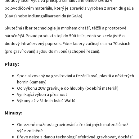
Diodový laser využívá principu stimulované emise světla v
polovodičovém materiálu, který je zpravidla vyroben z arsenidu gallia
(GaAs) nebo indiumgalliaarsenidu (InGaAs).
Skutečná Fiber technologie je mnohem dražší, těžší a prostorově
náročnější. Pokud produkt stojí do 50ti tisíc jedná se zcela jistě o
diodový Infračervený paprsek. Fiber lasery začínají cca na 70tisícich
(pro gravírovaní) a jdou do milionů (schopné řezaní).
Plusy:
Specializovaný na gravírování a řezání kovů, plastů a některých
hornin (kameny)
Od výkonu 20W gravíruje do hloubky (odebírá materiál)
Vynikající výkon a přesnost
Výkony až v řádech tisíců Wattů
Minusy:
Omezené možnosti gravírování a řezání jiných materiálů než
výše zmíněné
Dřevo nelze s danou technologií efektivně gravírovat, dochází