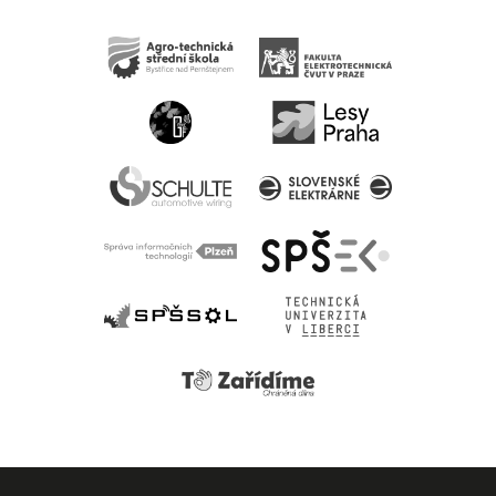
Nakonec
jsme se
obratili na
firmu
gravipro,
která nám
vysvětlila jak
vše funguje,
jak přistroj
používat a
snažila se
nám pomoci
situaci
vyřešit, ale
zjistili, že je
problém ve
stroji. Což
nakonec
vyustilo k
vrácení
stroje
původnímu