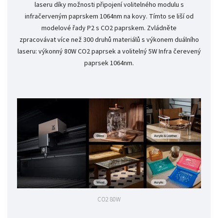
laseru díky možnosti připojení volitelného modulu s
infračerveným paprskem 1064nm na kovy. Tímto se liší od
modelové řady P2 s CO2 paprskem. Zvládněte
zpracovávat více než 300 druhů materiálů s výkonem duálního
laseru: výkonný 80W CO2 paprsek a volitelný 5W Infra čerevený
paprsek 1064nm.
CO2 80W