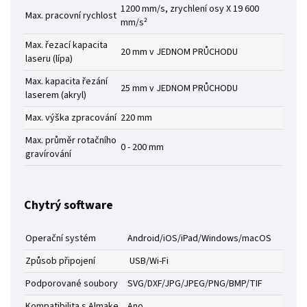
1200 mm/s, zrychlení osy X 19 600
Max. pracovní rychlost
mm/s²
Max. řezací kapacita
20 mm v JEDNOM PRŮCHODU
laseru (lípa)
Max. kapacita řezání
25 mm v JEDNOM PRŮCHODU
laserem (akryl)
Max. výška zpracování
220 mm
Max. průměr rotačního
0 - 200 mm
gravírování
Chytrý software
Operační systém
Android/iOS/iPad/Windows/macOS
Způsob připojení
USB/Wi-Fi
Podporované soubory
SVG/DXF/JPG/JPEG/PNG/BMP/TIF
Kompatibilita s Almake
Ano