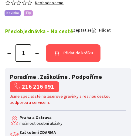
Neohodnoceno
Novinka
Tip
Předobjednávka - Na cestě
Zeptat se
Hlídat
Přidat do košíku
Poradíme . Zaškolíme . Podpoříme
216 216 091
Jsme specialisté na laserové gravírky s reálnou českou
podporou a servisem.
Praha a Ostrava
možnost osobní ukázky
Zaškolení ZDARMA