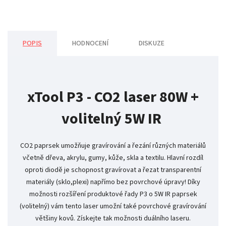
POPIS
HODNOCENÍ
DISKUZE
xTool P3 - CO2 laser 80W +
volitelný 5W IR
CO2 paprsek umožňuje gravírování a řezání různých materiálů
včetně dřeva, akrylu, gumy, kůže, skla a textilu. Hlavní rozdíl
oproti diodě je schopnost gravírovat a řezat transparentní
materiály (sklo,plexi) napřímo bez povrchové úpravy! Díky
možnosti rozšíření produktové řady P3 o 5W IR paprsek
(volitelný) vám tento laser umožní také povrchové gravírování
většiny kovů. Získejte tak možnosti duálního laseru.