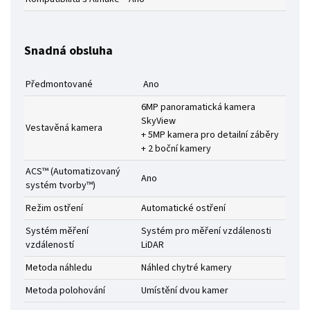
Snadná obsluha
Předmontované
Ano
6MP panoramatická kamera
SkyView
Vestavěná kamera
+ 5MP kamera pro detailní záběry
+ 2 boční kamery
ACS™ (Automatizovaný
Ano
systém tvorby™)
Režim ostření
Automatické ostření
Systém měření
Systém pro měření vzdálenosti
vzdáleností
LiDAR
Metoda náhledu
Náhled chytré kamery
Metoda polohování
Umístění dvou kamer