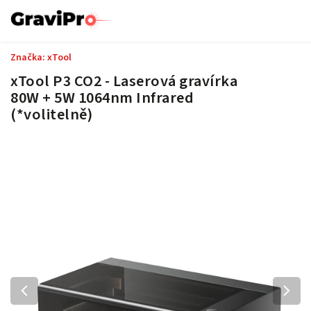
Značka:
xTool
xTool P3 CO2 - Laserová gravírka
80W + 5W 1064nm Infrared
(*volitelně)