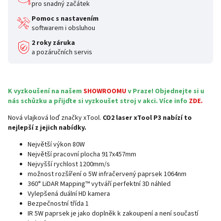
pro snadný začátek
Pomoc s nastavením
softwarem i obsluhou
2 roky záruka
a pozáručních servis
K vyzkoušení na našem
SHOWROOMU
v Praze! Objednejte si u
nás schůzku a přijďte si vyzkoušet stroj v akci. Více info
ZDE.
Nová vlajková loď značky xTool.
CO2 laser xTool P3 nabízí to
nejlepší z jejich nabídky.
Největší výkon 80W
Největší pracovní plocha 917x457mm
Nejvyšší rychlost 1200mm/s
možnost rozšíření o 5W infračervený paprsek 1064nm
360° LiDAR Mapping™ vytváří perfektní 3D náhled
Vylepšená duální HD kamera
Bezpečnostní třída 1
IR 5W paprsek je jako doplněk k zakoupení a není součastí