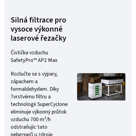
Silná filtrace pro
vysoce výkonné
laserové řezačky
Čistička vzduchu
SafetyPro™ AP2 Max
Rozlučte se s výpary,
zápachem a
formaldehydem. Díky
7vrstvému filtru a
technologii SuperCyclone
eliminuje výkonný průtok
vzduchu 700 m³/h
odstraňujíc tato
nebezpečí u zdroje.