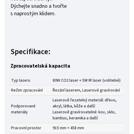
Dýchejte snadno a tvořte
s naprostým klidem.
Specifikace:
Zpracovatelská kapacita
Typ laseru
80W CO2 laser + 5W IR laser (volitelné)
Režim zpracování
Řezání laserem, Laserové gravírování
Laserově řezatelný materiál: dřevo,
Podporované
akryl, látka, kůže a další
materiály
Laserově gravírovatelné: kov, sklo,
bambus, keramika a další
Pracovní prostor
915 mm × 458 mm