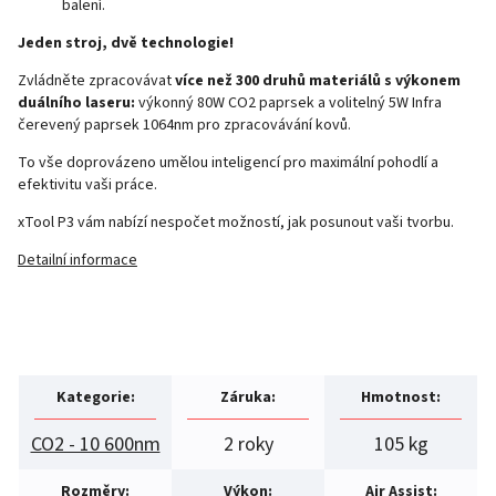
balení.
Jeden stroj, dvě technologie!
Zvládněte zpracovávat
více než 300 druhů materiálů s výkonem
duálního laseru:
výkonný 80W CO2 paprsek a volitelný 5W Infra
čerevený paprsek 1064nm pro zpracovávání kovů.
To vše doprovázeno umělou inteligencí pro maximální pohodlí a
efektivitu vaši práce.
xTool P3 vám nabízí nespočet možností, jak posunout vaši tvorbu.
Detailní informace
Kategorie
:
Záruka
:
Hmotnost
:
CO2 - 10 600nm
2 roky
105 kg
Rozměry
:
Výkon
:
Air Assist
: