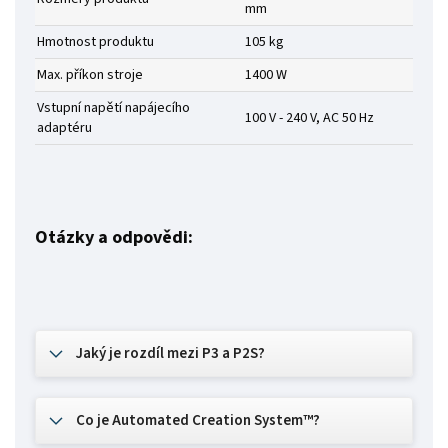
mm
Hmotnost produktu
105 kg
Max. příkon stroje
1400 W
Vstupní napětí napájecího
100 V - 240 V, AC 50 Hz
adaptéru
Otázky a odpovědi:
Jaký je rozdíl mezi P3 a P2S?
Co je Automated Creation System™?