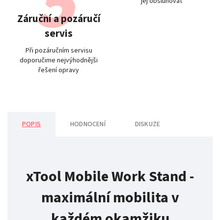
jej obsluhovat
Záruční a pozáručí
servis
Při pozáručním servisu
doporučime nejvýhodnějši
řešení opravy
POPIS
HODNOCENÍ
DISKUZE
xTool Mobile Work Stand -
maximální mobilita v
každém okamžiku