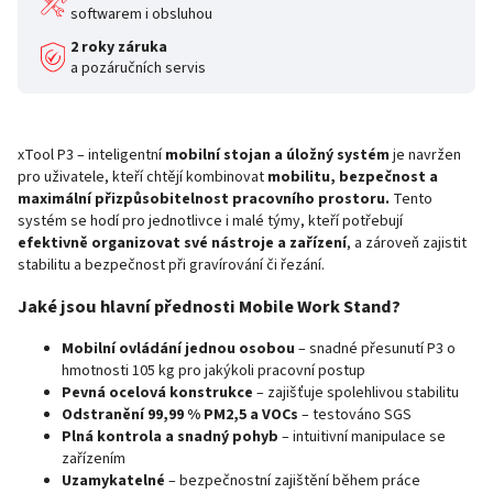
softwarem i obsluhou
2 roky záruka
a pozáručních servis
xTool P3 – inteligentní
mobilní stojan a úložný systém
je navržen
pro uživatele, kteří chtějí kombinovat
mobilitu, bezpečnost a
maximální přizpůsobitelnost pracovního prostoru.
Tento
systém se hodí pro jednotlivce i malé týmy, kteří potřebují
efektivně organizovat své nástroje a zařízení
, a zároveň zajistit
stabilitu a bezpečnost při gravírování či řezání.
Jaké jsou hlavní přednosti Mobile Work Stand?
Mobilní ovládání jednou osobou
– snadné přesunutí P3 o
hmotnosti 105 kg pro jakýkoli pracovní postup
Pevná ocelová konstrukce
– zajišťuje spolehlivou stabilitu
Odstranění 99,99 % PM2,5 a VOCs
– testováno SGS
Plná kontrola a snadný pohyb
– intuitivní manipulace se
zařízením
Uzamykatelné
– bezpečnostní zajištění během práce