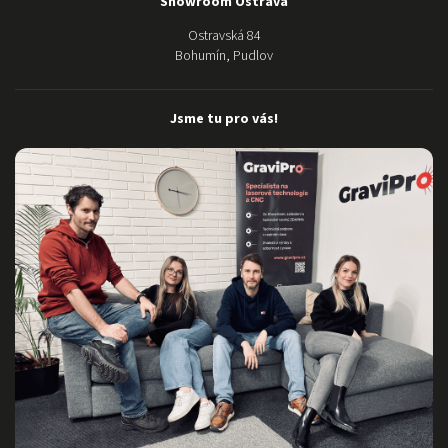
Showroom Ostrava
stroji ani
Ostravská 84
nemluvím,
Bohumín, Pudlov
nádhera:)
Moc Vám
děkujeme za
Jsme tu pro vás!
dokonalý
servis a
pomoc.