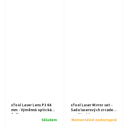
xTool Laser Lens P3 64
xTool Laser Mirror set -
mm - Výměnná optická
Sada laserových zrcadel
čočka
pro P3 - 3 ks
Skladem
Momentálně nedostupné