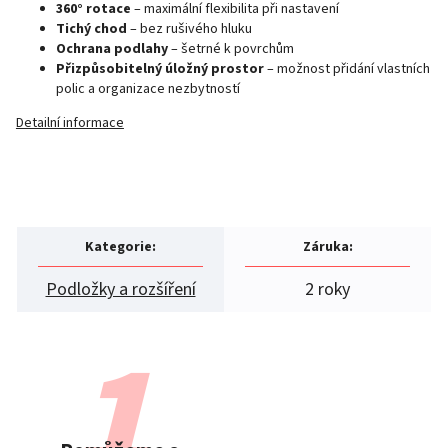
360° rotace
– maximální flexibilita při nastavení
Tichý chod
– bez rušivého hluku
Ochrana podlahy
– šetrné k povrchům
Přizpůsobitelný úložný prostor
– možnost přidání vlastních
polic a organizace nezbytností
Detailní informace
Kategorie
:
Záruka
:
Podložky a rozšíření
2 roky