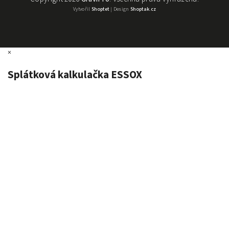
Vytvořil
Shoptet
| Design
Shoptak.cz
×
Splátková kalkulačka ESSOX