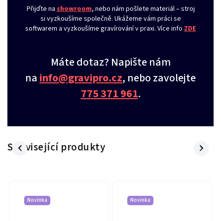
Přijďte na
showroom
, nebo nám pošlete materiál – stroj
si vyzkoušíme společně. Ukážeme vám práci se
softwarem a vyzkoušíme gravírování v praxi. Více info
ZDE
Máte dotaz? Napište nám
na
info@gravipro.cz
, nebo zavolejte
775 371 961
.
Související produkty
Novinka
Novinka