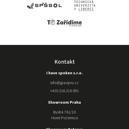
vyřešit, ale
zjistili, že je
problém ve
stroji. Což
nakonec
vyustilo k
vrácení
stroje
původnímu
prodejci a
nákupu
Kontakt
kvalitnější
značky u
I have spoken s.r.o.
gravipro.
Stroj nám
info
@
gravipro.cz
složili a
+420 216 216 091
kdykoli
potřebujeme
Showroom Praha
poradit s
nastavením
Bystrá 761/10
jsou mili a k
Horní Počernice
dispozici. O
samotném